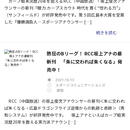
カープ戦実況歴20年を超えるRCC（中国放送）・坂上俊次アナ
ウンサーの新刊『眼力 カープスカウト 時代を貫く“惚れる力”』
（サンフィールド）が好評発売中です。第５回広島本大賞を受賞
した『優勝請負人―スポーツアナウンサー […]
続きを読む
熱狂のBリーグ！ RCC坂上アナの最
新刊 「朱に交われば朱くなる」発
売中！
2021.10.13
スポーツコミュニケーションズ
告知
RCC（中国放送）の坂上俊次アナウンサーの新刊＜朱に交われ
ば朱くなる・広島ドラゴンフライズ逆境からの軌跡と奇跡＞（秀
和システム）が好評発売中です。 坂上アナといえばカープ戦実
況歴20年を数える実力派アナウン […]