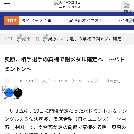
TOP
タイアップ企画
二宮清純
オピニオン
ライター
TOP
記事一覧
奥原、相手選手の棄権で銅メダル確定
へ ～バドミントン～
奥原、相手選手の棄権で銅メダル確定へ ～バド
ミントン～
スポーツコミュニケーションズ
リオの音色
2016.08.19
リオ五輪、19日に開催予定だったバドミントン女子シ
ングルス３位決定戦、奥原希望（日本ユニシス）－李雪
芮（中国）で、李雪芮が足の負傷で棄権を表明。奥原の