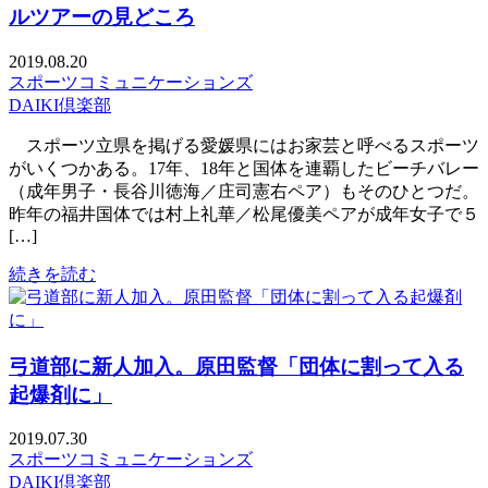
ルツアーの見どころ
2019.08.20
スポーツコミュニケーションズ
DAIKI倶楽部
スポーツ立県を掲げる愛媛県にはお家芸と呼べるスポーツ
がいくつかある。17年、18年と国体を連覇したビーチバレー
（成年男子・長谷川徳海／庄司憲右ペア）もそのひとつだ。
昨年の福井国体では村上礼華／松尾優美ペアが成年女子で５
[…]
続きを読む
弓道部に新人加入。原田監督「団体に割って入る
起爆剤に」
2019.07.30
スポーツコミュニケーションズ
DAIKI倶楽部