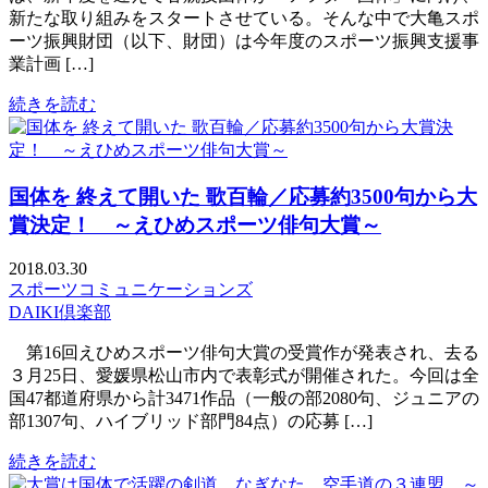
新たな取り組みをスタートさせている。そんな中で大亀スポ
ーツ振興財団（以下、財団）は今年度のスポーツ振興支援事
業計画 […]
続きを読む
国体を 終えて開いた 歌百輪／応募約3500句から大
賞決定！ ～えひめスポーツ俳句大賞～
2018.03.30
スポーツコミュニケーションズ
DAIKI倶楽部
第16回えひめスポーツ俳句大賞の受賞作が発表され、去る
３月25日、愛媛県松山市内で表彰式が開催された。今回は全
国47都道府県から計3471作品（一般の部2080句、ジュニアの
部1307句、ハイブリッド部門84点）の応募 […]
続きを読む