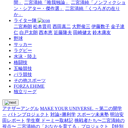
間」
二宮清純「唯我独論」
二宮清純「ノンフィクショ
ン・シアター・傑作選」
二宮清純「くつろぎの在り
か」
ライター陣
二宮寿朗
松本晋司
西田真二
大野俊三
伊藤数子
金子達
仁
白戸太朗
西本恵
近藤隆夫
田崎健太
鈴木康友
野球
サッカー
ラグビー
水泳・陸上
格闘技
五輪競技
パラ競技
その他スポーツ
FORZA EHIME
独立リーグ
アナザーアングル
MAKE YOUR UNIVERSE. ～第二の開学
～
バトンプロジェクト
対論×勝利学
スポーツ未来塾
明治安
田レポート
学生寮 ドーミー取材記
挑戦者たち〜二宮清純の
視点〜
二宮清純の「おなかを育てる」プロジェクト
【特別