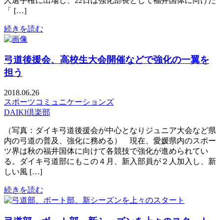
人選手権に出場し、22日は強化部長として福井国体に向けた
「 […]
続きを読む
弓道後援会、高校生大会開催などで強化の一翼を
担う
2018.06.26
スポーツコミュニケーションズ
DAIKI倶楽部
（写真：ダイキ弓道後援会が中心となりジュニア大会など県
内の弓道の普及、強化に務める） 現在、愛媛県内のスポー
ツ界は秋の福井国体に向けて各競技で強化が進められてい
る。ダイキ弓道部にもこの４月、新入部員が２人加入し、新
しい風 […]
続きを読む