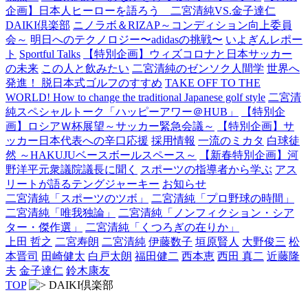
企画】日本人ヒーローを語ろう 二宮清純VS.金子達仁
DAIKI倶楽部
ニノラボ＆RIZAP～コンディション向上委員
会～
明日へのテクノロジー〜adidasの挑戦〜
いよぎんレポー
ト
Sportful Talks
【特別企画】ウィズコロナと日本サッカー
の未来
この人と飲みたい
二宮清純のゼンソク人間学
世界へ
発進！ 脱日本式ゴルフのすすめ
TAKE OFF TO THE
WORLD! How to change the traditional Japanese golf style
二宮清
純スペシャルトーク「ハッピーアワー＠HUB」
【特別企
画】ロシアＷ杯展望～サッカー緊急会議～
【特別企画】サ
ッカー日本代表への辛口応援
採用情報
一流のミカタ
白球徒
然 ～HAKUJUベースボールスペース～
【新春特別企画】河
野洋平元衆議院議長に聞く
スポーツの指導者から学ぶ
アス
リートが語るテングジャーキー
お知らせ
二宮清純「スポーツのツボ」
二宮清純「プロ野球の時間」
二宮清純「唯我独論」
二宮清純「ノンフィクション・シア
ター・傑作選」
二宮清純「くつろぎの在りか」
上田 哲之
二宮寿朗
二宮清純
伊藤数子
垣原賢人
大野俊三
松
本晋司
田崎健太
白戸太朗
福田健二
西本恵
西田 真二
近藤隆
夫
金子達仁
鈴木康友
TOP
DAIKI倶楽部