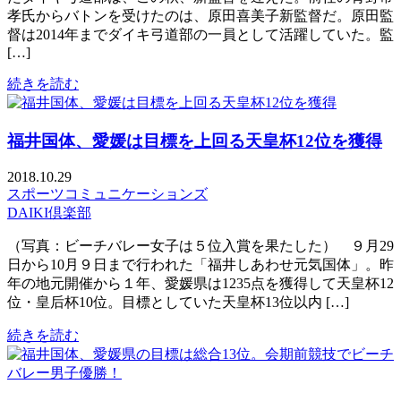
孝氏からバトンを受けたのは、原田喜美子新監督だ。原田監
督は2014年までダイキ弓道部の一員として活躍していた。監
[…]
続きを読む
福井国体、愛媛は目標を上回る天皇杯12位を獲得
2018.10.29
スポーツコミュニケーションズ
DAIKI倶楽部
（写真：ビーチバレー女子は５位入賞を果たした） ９月29
日から10月９日まで行われた「福井しあわせ元気国体」。昨
年の地元開催から１年、愛媛県は1235点を獲得して天皇杯12
位・皇后杯10位。目標としていた天皇杯13位以内 […]
続きを読む