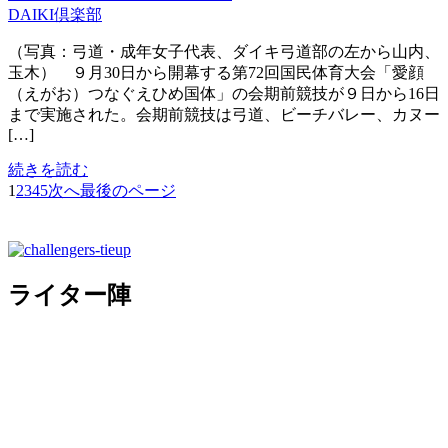
DAIKI倶楽部
（写真：弓道・成年女子代表、ダイキ弓道部の左から山内、
玉木） ９月30日から開幕する第72回国民体育大会「愛顔
（えがお）つなぐえひめ国体」の会期前競技が９日から16日
まで実施された。会期前競技は弓道、ビーチバレー、カヌー
[…]
続きを読む
1
2
3
4
5
次へ
最後のページ
ライター陣