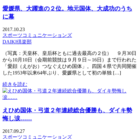
愛媛県、大躍進の２位。地元国体、大成功のうち
に幕
2017.10.23
スポーツコミュニケーションズ
DAIKI倶楽部
（写真：天皇杯、皇后杯ともに過去最高の２位） ９月30日
から10月10日（会期前競技は９月９日～16日）まで行われた
「愛顔（えがお）つなぐえひめ国体」。四国４県で共同開催
した1953年以来64年ぶり、愛媛県として初の単独 […]
続きを読む
えひめ国体・弓道２年連続総合優勝も、ダイキ勢
悔し涙……
2017.09.27
スポーツコミュニケーションズ