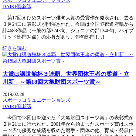
スポーツコミュニケーションズ
DAIKI倶楽部
第17回えひめスポーツ俳句大賞の受賞作が発表され、去る
３月24日に表彰式が開催された。今回は全国47都道府県から
計4683作品（一般の部3243句、ジュニアの部1346句、ハイブ
リッド部門94点）の応募があり、俳句部門 […]
続きを読む
大賞は講道館杯３連覇、世界団体王者の柔道・立
川新 ～第18回大亀財団スポーツ賞～
2019.02.28
スポーツコミュニケーションズ
DAIKI倶楽部
今回で18回目を迎えた「大亀財団スポーツ賞」の表彰式が
２月21日に行われた。2001年から始まったスポーツ賞はスポ
ーツ界で優秀な成績を収めた選手・団体の他、育成・発展に