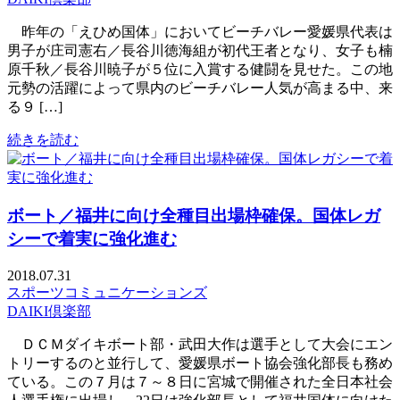
昨年の「えひめ国体」においてビーチバレー愛媛県代表は
男子が庄司憲右／長谷川徳海組が初代王者となり、女子も楠
原千秋／長谷川暁子が５位に入賞する健闘を見せた。この地
元勢の活躍によって県内のビーチバレー人気が高まる中、来
る９ […]
続きを読む
ボート／福井に向け全種目出場枠確保。国体レガ
シーで着実に強化進む
2018.07.31
スポーツコミュニケーションズ
DAIKI倶楽部
ＤＣＭダイキボート部・武田大作は選手として大会にエン
トリーするのと並行して、愛媛県ボート協会強化部長も務め
ている。この７月は７～８日に宮城で開催された全日本社会