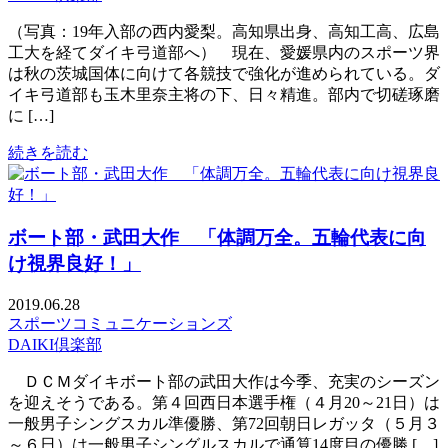
（写真：19年入部の西内愛梨。高知県出身、高知工高、広島
工大を経てダイキ弓道部へ） 現在、愛媛県内のスポーツ界
は秋の茨城国体に向けて各競技で強化が進められている。ダ
イキ弓道部も玉木里奈主将の下、日々精進。部内で切磋琢磨
に […]
続きを読む
ボート部・武田大作 「体調万全。五輪代表に向
け視界良好！」
2019.06.28
スポーツコミュニケーションズ
DAIKI倶楽部
ＤＣＭダイキボート部の武田大作は今季、充実のシーズン
を迎えそうである。第４回西日本選手権（４月20～21日）は
一般男子シングスカル準優勝、第72回朝日レガッタ（５月３
～６日）は一般男子シングルスカルで通算14度目の優勝 […]