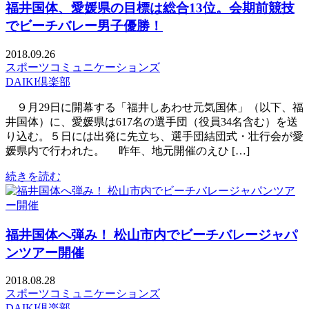
福井国体、愛媛県の目標は総合13位。会期前競技
でビーチバレー男子優勝！
2018.09.26
スポーツコミュニケーションズ
DAIKI倶楽部
９月29日に開幕する「福井しあわせ元気国体」（以下、福
井国体）に、愛媛県は617名の選手団（役員34名含む）を送
り込む。５日には出発に先立ち、選手団結団式・壮行会が愛
媛県内で行われた。 昨年、地元開催のえひ […]
続きを読む
福井国体へ弾み！ 松山市内でビーチバレージャパ
ンツアー開催
2018.08.28
スポーツコミュニケーションズ
DAIKI倶楽部