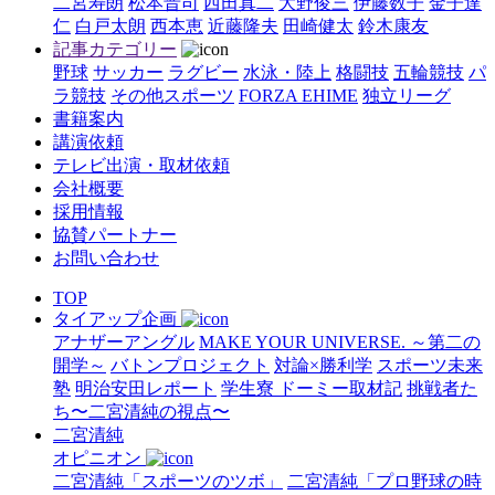
二宮寿朗
松本晋司
西田真二
大野俊三
伊藤数子
金子達
仁
白戸太朗
西本恵
近藤隆夫
田崎健太
鈴木康友
記事カテゴリー
野球
サッカー
ラグビー
水泳・陸上
格闘技
五輪競技
パ
ラ競技
その他スポーツ
FORZA EHIME
独立リーグ
書籍案内
講演依頼
テレビ出演・取材依頼
会社概要
採用情報
協賛パートナー
お問い合わせ
TOP
タイアップ企画
アナザーアングル
MAKE YOUR UNIVERSE. ～第二の
開学～
バトンプロジェクト
対論×勝利学
スポーツ未来
塾
明治安田レポート
学生寮 ドーミー取材記
挑戦者た
ち〜二宮清純の視点〜
二宮清純
オピニオン
二宮清純「スポーツのツボ」
二宮清純「プロ野球の時