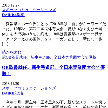
2018.12.27
スポーツコミュニケーションズ
DAIKI倶楽部
愛媛県スポーツ界にとって2018年は「新」がキーワードだ
った。17年秋、第72回国民体育大会「愛顔つなぐえひめ国
体」を大成功のうちに終え、18年は愛媛県のスポーツ界が
「アフターえひめ国体」をスローガンとして、新たな一歩
[…]
続きを読む
OB監督就任。新生弓道部、全日本実業団大会で優
勝！
2018.11.30
スポーツコミュニケーションズ
DAIKI倶楽部
今年５月、新主将・玉木里奈の下、新たなスタートを切っ
たダイキ弓道部は、この秋、新監督を迎えた。前任の青野常