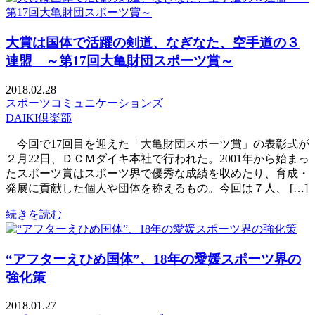
大賞は国体で活躍の剣道、なぎなた、空手道の３
連盟 ～第17回大亀財団スポーツ賞～
2018.02.28
スポーツコミュニケーションズ
DAIKI倶楽部
今回で17回目を迎えた「大亀財団スポーツ賞」の表彰式が
２月22日、ＤＣＭダイキ本社で行われた。2001年から始まっ
たスポーツ賞はスポーツ界で優秀な成績を収めたり、育成・
発展に貢献した個人や団体を称えるもの。今回は７人、 […]
続きを読む
“アフターえひめ国体”、18年の愛媛スポーツ界の
強化策
2018.01.27