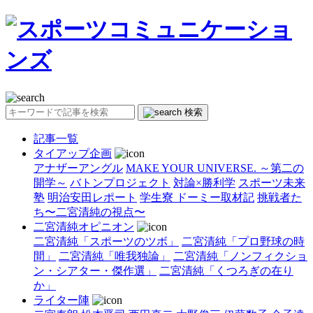
検索
記事一覧
タイアップ企画
アナザーアングル
MAKE YOUR UNIVERSE. ～第二の
開学～
バトンプロジェクト
対論×勝利学
スポーツ未来
塾
明治安田レポート
学生寮 ドーミー取材記
挑戦者た
ち〜二宮清純の視点〜
二宮清純オピニオン
二宮清純「スポーツのツボ」
二宮清純「プロ野球の時
間」
二宮清純「唯我独論」
二宮清純「ノンフィクショ
ン・シアター・傑作選」
二宮清純「くつろぎの在り
か」
ライター陣