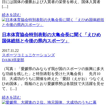
日には国体の優勝および入賞者の栄誉を称え、国体入賞者
[…]
続きを読む
日本体育協会特別表彰の大亀会長に聞く「えひめ
国体総括と今後の県内スポーツ」
2017.11.22
スポーツコミュニケーションズ
DAIKI倶楽部
（写真：「愛媛県のみならず我が国のスポーツの振興に多大
な功績を残した」と特別表彰を受けた大亀会長） 先月10
日、大成功のうちに開催を終えた「愛顔（えがお）つなぐえ
ひめ国体」。既報のとおり愛媛県勢は各競技で大活躍を見せ
て、 […]
続きを読む