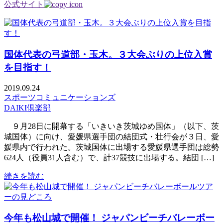
公式サイト
国体代表の弓道部・玉木。３大会ぶりの上位入賞
を目指す！
2019.09.24
スポーツコミュニケーションズ
DAIKI倶楽部
９月28日に開幕する「いきいき茨城ゆめ国体」（以下、茨
城国体）に向け、愛媛県選手団の結団式・壮行会が３日、愛
媛県内で行われた。茨城国体に出場する愛媛県選手団は総勢
624人（役員31人含む）で、計37競技に出場する。結団 […]
続きを読む
今年も松山城で開催！ ジャパンビーチバレーボー