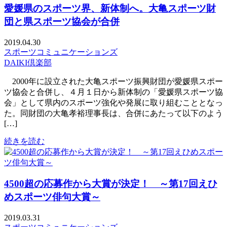
愛媛県のスポーツ界、新体制へ。大亀スポーツ財
団と県スポーツ協会が合併
2019.04.30
スポーツコミュニケーションズ
DAIKI倶楽部
2000年に設立された大亀スポーツ振興財団が愛媛県スポー
ツ協会と合併し、４月１日から新体制の「愛媛県スポーツ協
会」として県内のスポーツ強化や発展に取り組むこととなっ
た。同財団の大亀孝裕理事長は、合併にあたって以下のよう
[…]
続きを読む
4500超の応募作から大賞が決定！ ～第17回えひ
めスポーツ俳句大賞～
2019.03.31