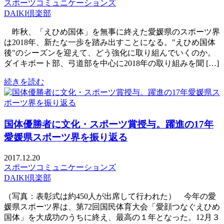
スポーツコミュニケーションズ
DAIKI倶楽部
昨秋、「えひめ国体」を無事に終えた愛媛県のスポーツ界
は2018年、新たな一歩を踏み出すことになる。"えひめ国体
後"のシーズンを迎えて、どう強化に取り組んでいくのか。
ダイキボート部、弓道部を中心に2018年の取り組みを聞 […]
続きを読む
国体優勝者に文化・スポーツ賞授与。躍進の17年
愛媛県スポーツ界を振り返る
2017.12.20
スポーツコミュニケーションズ
DAIKI倶楽部
（写真：表彰式は約450人が出席して行われた） 今年の愛
媛県スポーツ界は、第72回国民体育大会「愛顔つなぐえひめ
国体」を大成功のうちに終え、最高の１年となった。12月３