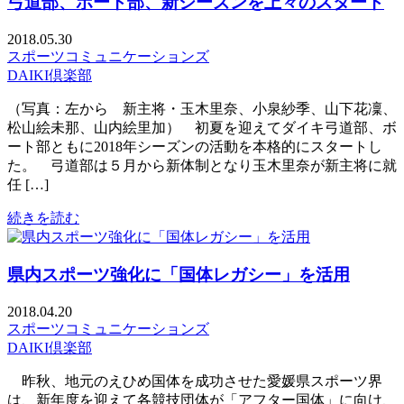
弓道部、ボート部、新シーズンを上々のスタート
2018.05.30
スポーツコミュニケーションズ
DAIKI倶楽部
（写真：左から 新主将・玉木里奈、小泉紗季、山下花凜、
松山絵未那、山内絵里加） 初夏を迎えてダイキ弓道部、ボ
ート部ともに2018年シーズンの活動を本格的にスタートし
た。 弓道部は５月から新体制となり玉木里奈が新主将に就
任 […]
続きを読む
県内スポーツ強化に「国体レガシー」を活用
2018.04.20
スポーツコミュニケーションズ
DAIKI倶楽部
昨秋、地元のえひめ国体を成功させた愛媛県スポーツ界
は、新年度を迎えて各競技団体が「アフター国体」に向け、