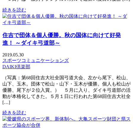
続きを読む
住吉で団体＆個人優勝。秋の国体に向けて好発
進！ ～ダイキ弓道部～
2019.05.30
スポーツコミュニケーションズ
DAIKI倶楽部
（写真：第68回住吉大社全国弓道大会、左から尾下、松山、
山下、玉木。団体で松山・山下・玉木が優勝。個人も松山が
優勝、尾下が２位入賞。） ５月に入り、ダイキ弓道部の活
動が本格化してきた。５月１日に行われた第68回住吉大社全
[…]
続きを読む