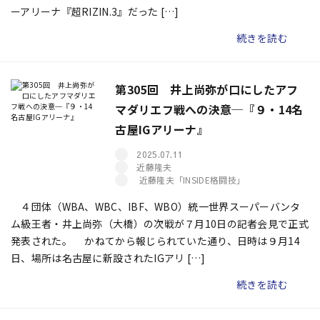
ーアリーナ『超RIZIN.3』だった […]
続きを読む
第305回 井上尚弥が口にしたアフ
マダリエフ戦への決意─『９・14名
古屋IGアリーナ』
2025.07.11
近藤隆夫
近藤隆夫「INSIDE格闘技」
４団体（WBA、WBC、IBF、WBO）統一世界スーパーバンタ
ム級王者・井上尚弥（大橋）の次戦が７月10日の記者会見で正式
発表された。 かねてから報じられていた通り、日時は９月14
日、場所は名古屋に新設されたIGアリ […]
続きを読む