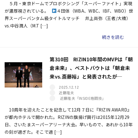
５月・東京ドームでプロボクシング「スーパーファイト」実現
が濃厚視されている。
４団体（WBA、WBC、IBF、WBO）世
界スーパーバンタム級タイトルマッチ 井上尚弥（王者/大橋）
vs.中谷潤人（M.T […]
続きを読む
第310回 RIZIN10年間のMVPは「朝
倉未来」、ベストバウトは「朝倉未
来vs.斎藤裕」と発表されたが─
2025.12.12
近藤隆夫
近藤隆夫「INSIDE格闘技」
10周年を迎えたことを記念して12月７日に『RIZIN AWARD』
が都内ホテルで開かれた。RIZINの旗揚げ興行は2015年12月29
日、さいたまスーパーアリーナ大会。早いもので、あれから10年
の刻が過ぎた。そこで過 […]