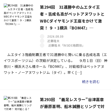
第294回 31連勝中のムエタイ王
者・吉成名高がペットアヌワットと
WBCダイヤモンド王座をかけて激
突！ ９・1横浜『BOM47』─
2024.08.09
近藤隆夫
近藤隆夫「INSIDE格闘技」
ムエタイ３階級制覇王者で31連勝中と勢いに乗る吉成名高（エ
イワスポーツジム）の次戦が決定している。 ９月１日（日）神
奈川・横浜大さん橋ホール『BOM47』、対戦相手はペットアヌ
ワット・ノーアヌワットジム（タイ）。早く […]
続きを読む
第293回 “義足レスラー”谷津嘉章
が藤原喜明、船木誠勝とリングで対