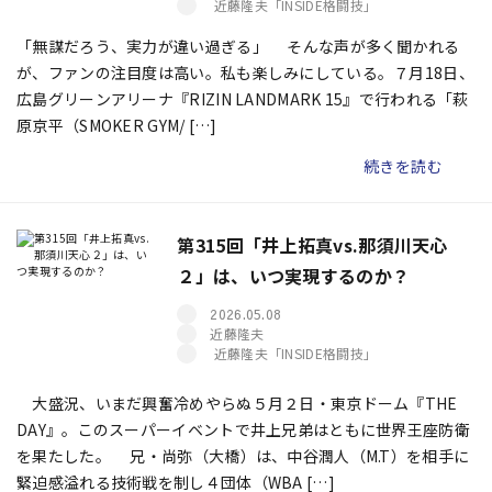
近藤隆夫「INSIDE格闘技」
「無謀だろう、実力が違い過ぎる」 そんな声が多く聞かれる
が、ファンの注目度は高い。私も楽しみにしている。７月18日、
広島グリーンアリーナ『RIZIN LANDMARK 15』で行われる「萩
原京平（SMOKER GYM/ […]
続きを読む
第315回「井上拓真vs.那須川天心
２」は、いつ実現するのか？
2026.05.08
近藤隆夫
近藤隆夫「INSIDE格闘技」
大盛況、いまだ興奮冷めやらぬ５月２日・東京ドーム『THE
DAY』。このスーパーイベントで井上兄弟はともに世界王座防衛
を果たした。 兄・尚弥（大橋）は、中谷潤人（M.T）を相手に
緊迫感溢れる技術戦を制し４団体（WBA […]