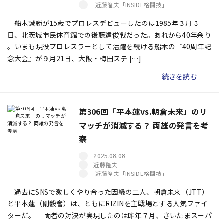
近藤隆夫「INSIDE格闘技」
船木誠勝が15歳でプロレスデビューしたのは1985年３月３
日、北茨城市民体育館での後藤達俊戦だった。あれから40年余り
――。いまも現役プロレスラーとして活躍を続ける船木の『40周年記
念大会』が９月21日、大阪・梅田ステ […]
続きを読む
第306回「平本蓮vs.朝倉未来」のリ
マッチが消滅する？ 両雄の発言を考
察─
2025.08.08
近藤隆夫
近藤隆夫「INSIDE格闘技」
過去にSNSで激しくやり合った因縁の二人、朝倉未来（JTT）
と平本蓮（剛毅會）は、ともにRIZINを主戦場とする人気ファイ
ターだ。 両者の対決が実現したのは昨年７月、さいたまスーパ