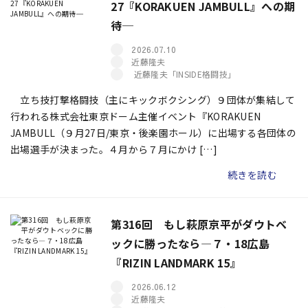
27『KORAKUEN JAMBULL』への期
待─
2026.07.10
近藤隆夫
近藤隆夫「INSIDE格闘技」
立ち技打撃格闘技（主にキックボクシング）９団体が集結して
行われる株式会社東京ドーム主催イベント『KORAKUEN
JAMBULL（９月27日/東京・後楽園ホール）に出場する各団体の
出場選手が決まった。４月から７月にかけ […]
続きを読む
第316回 もし萩原京平がダウトベ
ックに勝ったなら―７・18広島
『RIZIN LANDMARK 15』
2026.06.12
近藤隆夫