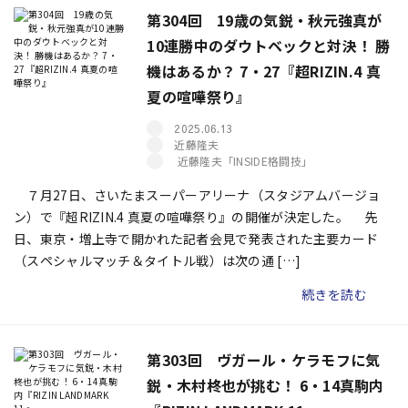
第304回 19歳の気鋭・秋元強真が
10連勝中のダウトベックと対決！ 勝
機はあるか？ 7・27『超RIZIN.4 真
夏の喧嘩祭り』
2025.06.13
近藤隆夫
近藤隆夫「INSIDE格闘技」
７月27日、さいたまスーパーアリーナ（スタジアムバージョ
ン）で『超RIZIN.4 真夏の喧嘩祭り』の開催が決定した。 先
日、東京・増上寺で開かれた記者会見で発表された主要カード
（スペシャルマッチ＆タイトル戦）は次の通 […]
続きを読む
第303回 ヴガール・ケラモフに気
鋭・木村柊也が挑む！ 6・14真駒内