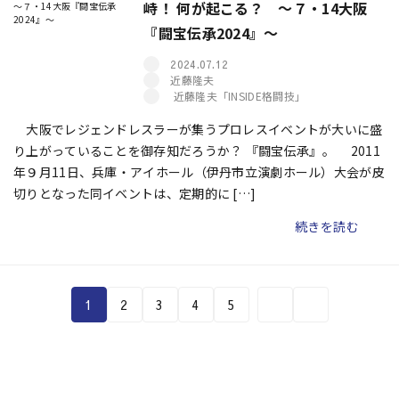
峙！ 何が起こる？ ～７・14大阪
『闘宝伝承2024』～
2024.07.12
近藤隆夫
近藤隆夫「INSIDE格闘技」
大阪でレジェンドレスラーが集うプロレスイベントが大いに盛
り上がっていることを御存知だろうか？ 『闘宝伝承』――。 2011
年９月11日、兵庫・アイホール（伊丹市立演劇ホール）大会が皮
切りとなった同イベントは、定期的に […]
続きを読む
1
2
3
4
5