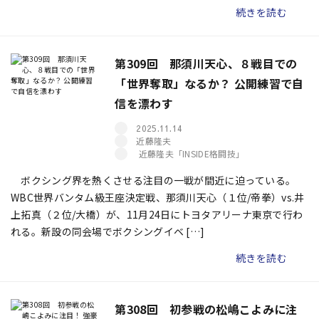
続きを読む
第309回 那須川天心、８戦目での
「世界奪取」なるか？ 公開練習で自
信を漂わす
2025.11.14
近藤隆夫
近藤隆夫「INSIDE格闘技」
ボクシング界を熱くさせる注目の一戦が間近に迫っている。
WBC世界バンタム級王座決定戦、那須川天心（１位/帝拳）vs.井
上拓真（２位/大橋）が、11月24日にトヨタアリーナ東京で行わ
れる。新設の同会場でボクシングイベ […]
続きを読む
第308回 初参戦の松嶋こよみに注