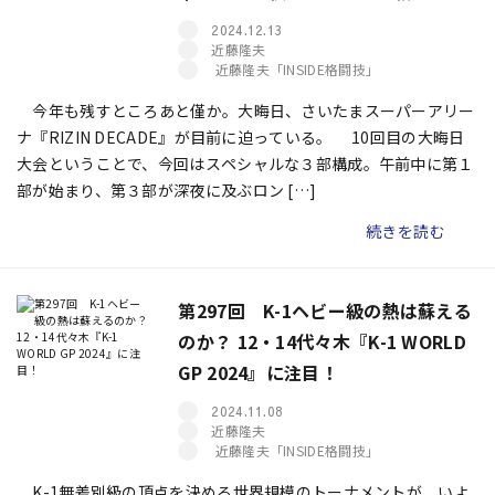
2024.12.13
近藤隆夫
近藤隆夫「INSIDE格闘技」
今年も残すところあと僅か。大晦日、さいたまスーパーアリー
ナ『RIZIN DECADE』が目前に迫っている。 10回目の大晦日
大会ということで、今回はスペシャルな３部構成。午前中に第１
部が始まり、第３部が深夜に及ぶロン […]
続きを読む
第297回 K-1ヘビー級の熱は蘇える
のか？ 12・14代々木『K-1 WORLD
GP 2024』に注目！
2024.11.08
近藤隆夫
近藤隆夫「INSIDE格闘技」
K-1無差別級の頂点を決める世界規模のトーナメントが、いよ