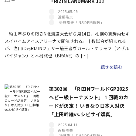
『RIZIN LANDMARK 11』─
2025.05.09
近藤隆夫
近藤隆夫「INSIDE格闘技」
約１年ぶりのRIZIN北海道大会が６月14日、札幌の真駒内セキ
スイハイムアイスアリーナで開催される。十数試合が組まれる
が、注目は元RIZINフェザー級王者ヴガール・ケラモフ（アゼル
バイジャン）と木村柊也（BRAVE）の […]
続きを読む
第302回 「RIZINワールドGP2025
ヘビー級トーナメント」１回戦のカ
ードが決定！ いきなり日本人対決
「上田幹雄vs.シビサイ頌真」
2025.04.11
近藤隆夫
近藤隆夫「INSIDE格闘技」