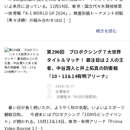
いよ来月に迫っている。12月14日、東京・国立代々木競技場第
一体育館『K-1 WORLD GP 2024』。無差別級トーナメント初戦
（準々決勝）の組み合わせは以 […]
続きを読む
第296回 プロボクシング７大世界
タイトルマッチ！ 最注目は２人の王
者、中谷潤人と井上拓真の防衛戦
『10・13＆14有明アリーナ』
2024.10.11
近藤隆夫
近藤隆夫「INSIDE格闘技」
暑い日が長く続いたが、ようやく秋の気配。いよいよスポーツ
観戦日和――。 今週末にはプロボクシング「2DAYSビッグイベン
ト」が開かれる。10月13＆14日、東京・有明アリーナ『Prime
Video Boxing 1 […]