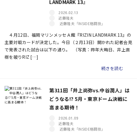
LANDMARK 13』
2026.02.13
近藤隆夫
近藤隆夫「INSIDE格闘技」
４月12日、福岡マリンメッセＡ館『RIZIN LANDMARK 13』の
主要対戦カードが決定した。今日（２月13日）開かれた記者会見
で発表された試合は以下の通り。 （写真：昨年大晦日、井上直
樹を破りRIZ […]
続きを読む
第311回「井上尚弥vs.中谷潤人」は
どうなる!? 5月・東京ドーム決戦に
高まる期待！
2026.01.09
近藤隆夫
近藤隆夫「INSIDE格闘技」