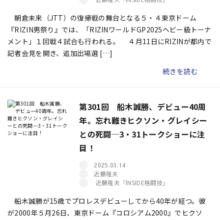
朝倉未来（JTT）の復帰戦の舞台となる５・４東京ドーム
『RIZIN男祭り』では、「RIZINワールドGP2025ヘビー級トーナ
メント」１回戦４試合も行われる。 ４月11日にRIZINが都内で
記者会見を開き、追加出場選 […]
続きを読む
第301回 船木誠勝、デビュー40周
年。忘れ難きヒクソン・グレイシー
との死闘─3・31トークショーに注
目！
2025.03.14
近藤隆夫
近藤隆夫「INSIDE格闘技」
船木誠勝が15歳でプロレスデビューしてから40年が経つ。彼
が2000年５月26日、東京ドーム『コロシアム2000』でヒクソ