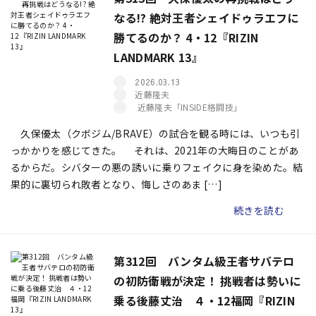
なる!? 絶対王者シェイドゥラエフに
勝てるのか？ 4・12『RIZIN
LANDMARK 13』
2026.03.13
近藤隆夫
近藤隆夫「INSIDE格闘技」
久保優太（クボジム/BRAVE）の試合を観る時には、いつも引
っかかりを感じてきた。 それは、2021年の大晦日のことがあ
るからだ。シバターの悪の誘いに乗りフェイクに身を染めた。結
果的に裏切られ敗者となり、悔しさのあま […]
続きを読む
第312回 バンタム級王者サバテロ
の初防衛戦が決定！ 挑戦者は勢いに
乗る後藤丈治 ４・12福岡『RIZIN