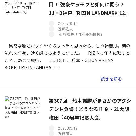
目！ 強豪ケラモフと如何に闘う？
11・3神戸『RIZIN LANDMARK 12』
2025.10.10
近藤隆夫
近藤隆夫「INSIDE格闘技」
異常な暑さがようやく収まったと思ったら、もう神無月。刻の
流れを年々、速く感じるようになった。 RIZINも年内に残すと
ころ、あと２興行。 11月３日、兵庫・GLION ARENA
KOBE『RIZIN LANDMA […]
続きを読む
第307回 船木誠勝がまさかのアクシ
デント負傷！どうなる!? ９・21大阪
梅田『40周年記念大会』
2025.09.12
近藤隆夫