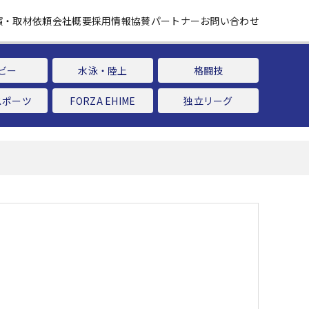
演・取材依頼
会社概要
採用情報
協賛パートナー
お問い合わせ
ビー
水泳・陸上
格闘技
スポーツ
FORZA EHIME
独立リーグ