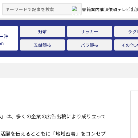
書籍案内
講演依頼
テレビ出
野球
サッカー
ラグ
ー陣
五輪競技
パラ競技
その他
IONS」は、多くの企業の広告出稿により成り立って
の活躍を伝えるとともに「地域密着」をコンセプ