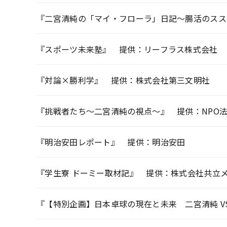
『二宮清純の「マイ・フローラ」日記～腸活のスス
『スポーツ未来塾』 提供：リーフラス株式会社
『対論×勝利学』 提供：株式会社第三文明社
『挑戦者たち～二宮清純の視点～』 提供：NPO法人
『明治安田レポート』 提供：明治安田
『学生寮 ドーミー取材記』 提供：株式会社共立
『【特別企画】日本卓球の現在と未来 二宮清純 V