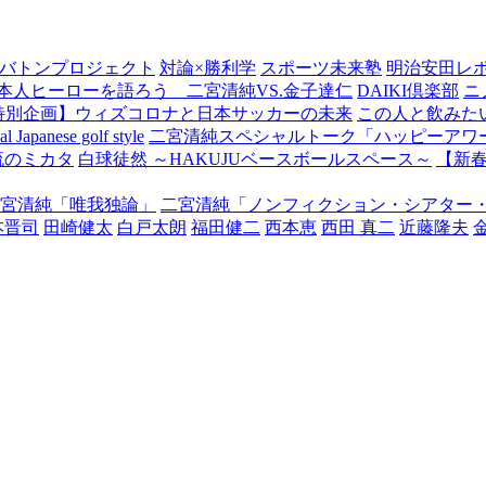
バトンプロジェクト
対論×勝利学
スポーツ未来塾
明治安田レ
本人ヒーローを語ろう 二宮清純VS.金子達仁
DAIKI倶楽部
ニ
特別企画】ウィズコロナと日本サッカーの未来
この人と飲みた
Japanese golf style
二宮清純スペシャルトーク「ハッピーアワー
流のミカタ
白球徒然 ～HAKUJUベースボールスペース～
【新
宮清純「唯我独論」
二宮清純「ノンフィクション・シアター
本晋司
田崎健太
白戸太朗
福田健二
西本恵
西田 真二
近藤隆夫