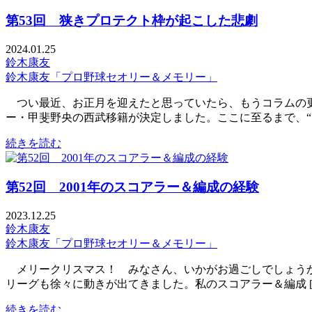
第53回 狭きプロテクト枠が起こした悲劇
2024.01.25
鈴木康友
鈴木康友「プロ野球セオリー＆メモリー」
つい最近、お正月を迎えたと思っていたら、もうコラムの更
ー・甲斐野央の西武移籍が決定しました。ここに至るまで、“ [
続きを読む
第52回 2001年のスコアラー＆編成の経験
2023.12.25
鈴木康友
鈴木康友「プロ野球セオリー＆メモリー」
メリークリスマス！ みなさん、いかがお過ごしでしょうか
リーグも徐々に動きが出てきました。私のスコアラー＆編成 [
続きを読む