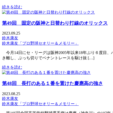
続きを読む
第49回 固定の阪神と日替わり打線のオリックス
2023.09.25
鈴木康友
鈴木康友「プロ野球セオリー＆メモリー」
今月14日にセ・リーグは阪神2005年以来18年ぶり６度目
き離し、ぶっち切りでペナントレースを駆け抜 […]
続きを読む
第48回 長打のある１番を置けた慶應高の強さ
2023.08.25
鈴木康友
鈴木康友「プロ野球セオリー＆メモリー」