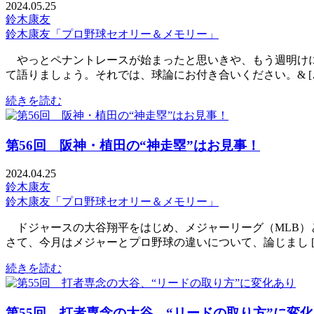
2024.05.25
鈴木康友
鈴木康友「プロ野球セオリー＆メモリー」
やっとペナントレースが始まったと思いきや、もう週明けに
て語りましょう。それでは、球論にお付き合いください。& [
続きを読む
第56回 阪神・植田の“神走塁”はお見事！
2024.04.25
鈴木康友
鈴木康友「プロ野球セオリー＆メモリー」
ドジャースの大谷翔平をはじめ、メジャーリーグ（MLB）
さて、今月はメジャーとプロ野球の違いについて、論じまし [
続きを読む
第55回 打者専念の大谷、“リードの取り方”に変