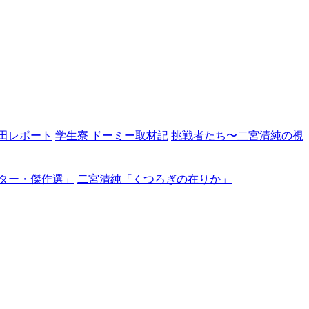
田レポート
学生寮 ドーミー取材記
挑戦者たち〜二宮清純の視
ター・傑作選」
二宮清純「くつろぎの在りか」