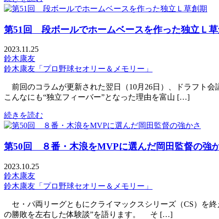
第51回 段ボールでホームベースを作った独立Ｌ草
2023.11.25
鈴木康友
鈴木康友「プロ野球セオリー＆メモリー」
前回のコラムが更新された翌日（10月26日）、ドラフト会
こんなにも“独立フィーバー”となった理由を富山 […]
続きを読む
第50回 ８番・木浪をMVPに選んだ岡田監督の強
2023.10.25
鈴木康友
鈴木康友「プロ野球セオリー＆メモリー」
セ・パ両リーグともにクライマックスシリーズ（CS）を終
の勝敗を左右した体験談”を語ります。 そ […]