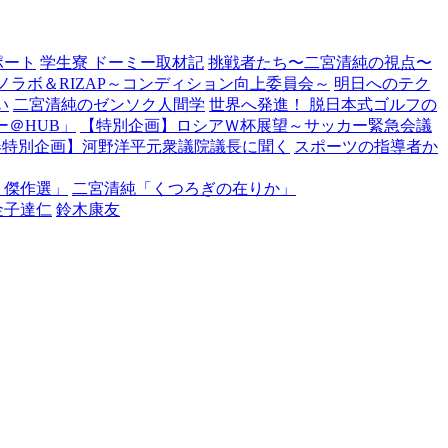
ポート
学生寮 ドーミー取材記
挑戦者たち〜二宮清純の視点〜
ノラボ＆RIZAP～コンディション向上委員会～
明日へのテク
い
二宮清純のゼンソク人間学
世界へ発進！ 脱日本式ゴルフの
＠HUB」
【特別企画】ロシアＷ杯展望～サッカー緊急会議
春特別企画】河野洋平元衆議院議長に聞く
スポーツの指導者か
・傑作選」
二宮清純「くつろぎの在りか」
金子達仁
鈴木康友