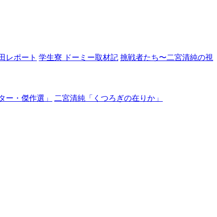
田レポート
学生寮 ドーミー取材記
挑戦者たち〜二宮清純の視
ター・傑作選」
二宮清純「くつろぎの在りか」