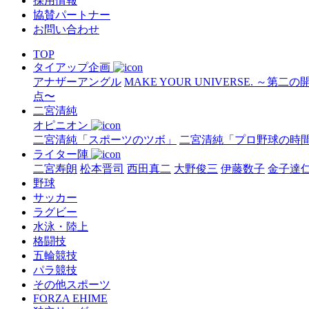
採用情報
協賛パートナー
お問い合わせ
TOP
タイアップ企画
アナザーアングル
MAKE YOUR UNIVERSE. ～第二
点〜
二宮清純
オピニオン
二宮清純「スポーツのツボ」
二宮清純「プロ野球の時
ライター陣
二宮寿朗
松本晋司
西田真二
大野俊三
伊藤数子
金子達
野球
サッカー
ラグビー
水泳・陸上
格闘技
五輪競技
パラ競技
その他スポーツ
FORZA EHIME