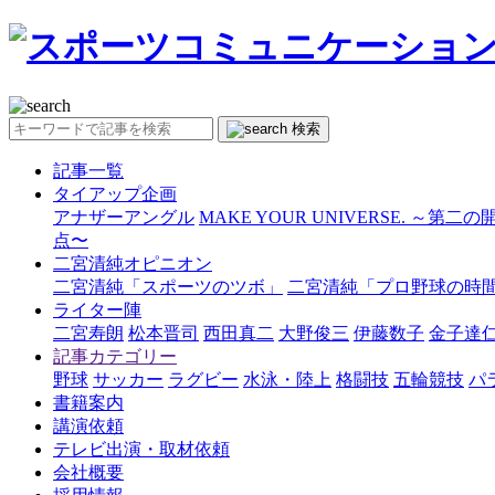
検索
記事一覧
タイアップ企画
アナザーアングル
MAKE YOUR UNIVERSE. ～第二
点〜
二宮清純オピニオン
二宮清純「スポーツのツボ」
二宮清純「プロ野球の時
ライター陣
二宮寿朗
松本晋司
西田真二
大野俊三
伊藤数子
金子達
記事カテゴリー
野球
サッカー
ラグビー
水泳・陸上
格闘技
五輪競技
パ
書籍案内
講演依頼
テレビ出演・取材依頼
会社概要