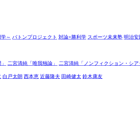
の開学～
バトンプロジェクト
対論×勝利学
スポーツ未来塾
明治安
間」
二宮清純「唯我独論」
二宮清純「ノンフィクション・シア
仁
白戸太朗
西本恵
近藤隆夫
田崎健太
鈴木康友