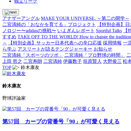
独立リーグ
アナザーアングル
MAKE YOUR UNIVERSE. ～第二の開学～
二宮清純の「おなかを育てる」プロジェクト
【特別企画】日
ノロジー〜adidasの挑戦〜
いよぎんレポート
Sportful Talks
【
すすめ
TAKE OFF TO THE WORLD! How to change the traditional 
～
【特別企画】サッカー日本代表への辛口応援
採用情報
一
ら学ぶ
アスリートが語るテングジャーキー
お知らせ
二宮清純「スポーツのツボ」
二宮清純「プロ野球の時間」
二
上田 哲之
二宮寿朗
二宮清純
伊藤数子
垣原賢人
大野俊三
松
TOP
鈴木康友
鈴木康友
野球評論家
第57回 カープの背番号「90」が可愛く見える