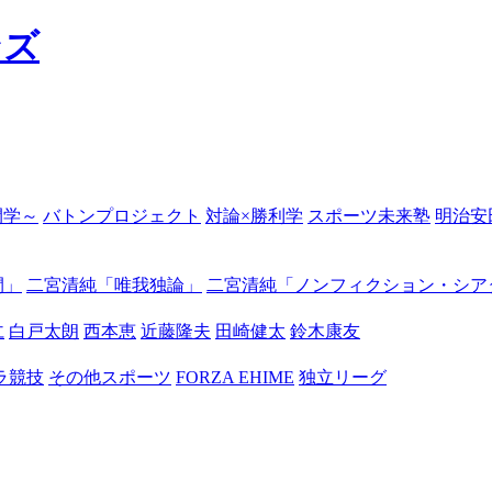
の開学～
バトンプロジェクト
対論×勝利学
スポーツ未来塾
明治安
間」
二宮清純「唯我独論」
二宮清純「ノンフィクション・シア
仁
白戸太朗
西本恵
近藤隆夫
田崎健太
鈴木康友
ラ競技
その他スポーツ
FORZA EHIME
独立リーグ