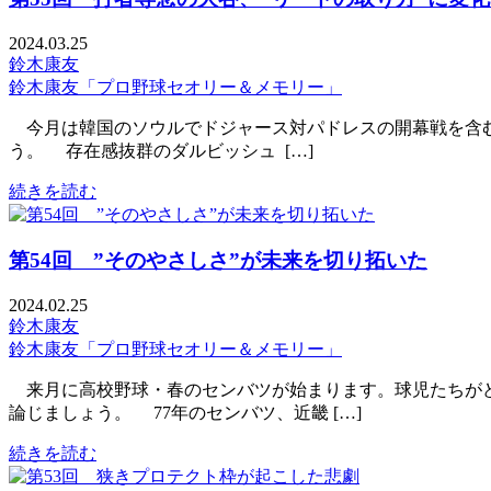
2024.03.25
鈴木康友
鈴木康友「プロ野球セオリー＆メモリー」
今月は韓国のソウルでドジャース対パドレスの開幕戦を含む
う。 存在感抜群のダルビッシュ […]
続きを読む
第54回 ”そのやさしさ”が未来を切り拓いた
2024.02.25
鈴木康友
鈴木康友「プロ野球セオリー＆メモリー」
来月に高校野球・春のセンバツが始まります。球児たちがど
論じましょう。 77年のセンバツ、近畿 […]
続きを読む