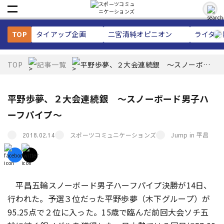
TOP
タイアップ企画
二宮清純
オピニオン
ライター
TOP
記事一覧
平野歩夢、２大会連続銀 ～スノーボー
ド男子ハーフパイプ～
平野歩夢、２大会連続銀 ～スノーボード男子ハ
ーフパイプ～
スポーツコミュニケーションズ
Jump in 平昌
2018.02.14
平昌五輪スノーボード男子ハーフパイプ決勝が14日、
行われた。予選３位だった平野歩夢（木下グループ）が
95.25点で２位に入った。15歳で臨んだ前回大会ソチ五