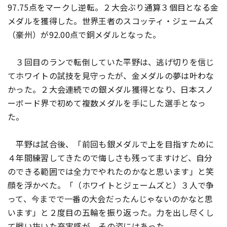
97.75点をマークし逆転。２大会ぶり通算３個目となる金
メダルを獲得した。世界王者のスコッティ・ジェームズ
（豪州）が92.00点で銅メダルとなった。
３回目のランで転倒していた平野は、逃げ切りを信じ
てホワイトの試技を見守ったが、金メダルの夢は叶わな
かった。２大会連続での銀メダル獲得となり、日本スノ
ーボード界で初めて複数メダルを手にした選手となっ
た。
平野は試合後、「前回も銀メダルで上を目指すために
４年間練習してきたので悔しさも残ってますけど、自分
のできる範囲では全力でやれたのかなと思います」と笑
顔を浮かべた。「（ホワイトとジェームズと）３人で争
って、今までで一番の大会だったんじゃないのかなと思
います」と２度目の五輪を振り返った。力を出し尽くし
て戦い抜いた充実感が、その姿にはあった。