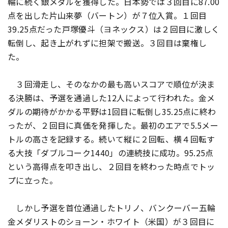
輪に続く銀メダルを獲得した。日本勢では３回目に87.00
点を出した片山来夢（バートン）が７位入賞。１回目
39.25点だった戸塚優斗（ヨネックス）は２回目に激しく
転倒し、起き上がれずに担架で搬送。３回目は棄権し
た。
３回滑走し、そのなかの最も高いスコアで順位が決ま
る決勝は、予選を通過した12人によって行われた。金メ
ダルの期待がかかる平野は1回目に転倒し35.25点に終わ
ったが、２回目に真価を発揮した。最初のエアで5.5メー
トルの高さを記録する。続いて縦に２回転、横４回転す
る大技「ダブルコーク1440」の連続技に成功。95.25点
という高得点を叩き出し、２回目を終わった時点でトッ
プに立った。
しかし予選を首位通過したトリノ、バンクーバー五輪
金メダリストのショーン・ホワイト（米国）が３回目に