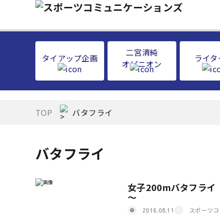
二宮清純
タイアップ企画
ライタ
オピニオン
TOP
バタフライ
バタフライ
女子200mバタフラ
～
スポーツコ
2016.08.11