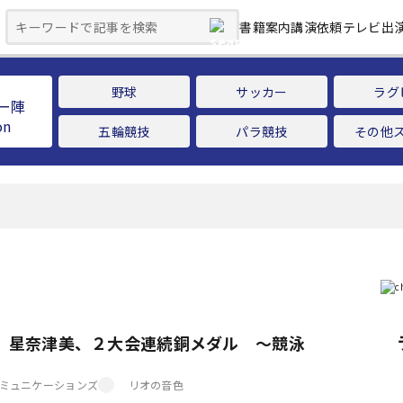
書籍案内
講演依頼
テレビ出
野球
サッカー
ラグ
ー陣
五輪競技
パラ競技
その他
イ 星奈津美、２大会連続銅メダル ～競泳
ミュニケーションズ
リオの音色