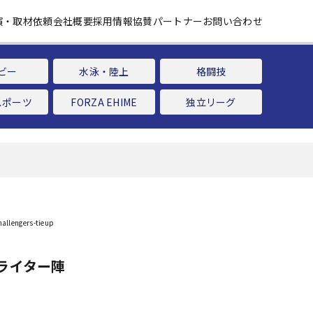
演・取材依頼
会社概要
採用情報
協賛パートナー
お問い合わせ
ビー
水泳・陸上
格闘技
スポーツ
FORZA EHIME
独立リーグ
ライター陣