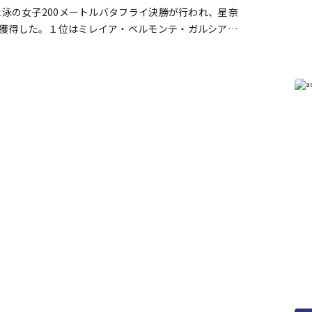
水泳の女子200メートルバタフライ決勝が行われ、星奈
獲得した。１位はミレイア・ベルモンテ・ガルシア
ン・グローブス（オーストラリア）。星はロン […]