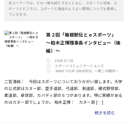
本コーナーでは、その一端を紹介するとともに、スポーツと地域、ス
ポーツとビジネス、スポーツと福祉のよりよい関係についても模索し
ていきます。
第２回「箱根駅伝とｅスポーツ」
～柏木正博理事長インタビュー（後
編）～
2026.07.28
スポーツコミュニケーションズ
MAKE YOUR UNIVERSE. ～第二の開学～
二宮清純： 今回はスポーツについておうかがい致します。大学
の公式部はカヌー部、空手道部、弓道部、剣道部、硬式野球部、
柔道部、卓球部、カバディ部の８つがあります。特に実績がある
のはカヌー部でしょうか。 柏木正博： カヌー部 […]
続きを読む