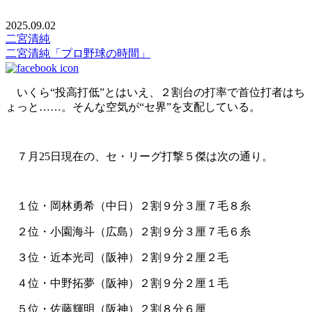
2025.09.02
二宮清純
二宮清純「プロ野球の時間」
いくら“投高打低”とはいえ、２割台の打率で首位打者はち
ょっと……。そんな空気が“セ界”を支配している。
７月25日現在の、セ・リーグ打撃５傑は次の通り。
１位・岡林勇希（中日）２割９分３厘７毛８糸
２位・小園海斗（広島）２割９分３厘７毛６糸
３位・近本光司（阪神）２割９分２厘２毛
４位・中野拓夢（阪神）２割９分２厘１毛
５位・佐藤輝明（阪神）２割８分６厘