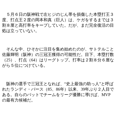
５月６日の阪神戦で左ヒジのじん帯を損傷した本塁打王３
度、打点王２度の岡本和真（巨人）は、ケガをするまでは３
割８厘と高打率をキープしていた。だが、まだ完全復活の目
処は立っていない。
そんな中、ひそかに注目を集め始めたのが、サトテルこと
佐藤輝明（阪神）の三冠王獲得の可能性だ。目下、本塁打数
（25）、打点（64）はリーグトップ。打率は２割８分６厘な
がら５位につけている。
阪神の選手で三冠王となれば、“史上最強の助っ人”と呼ば
れたランディ・バース（85、86年）以来、39年ぶり２人目で
ある。自らのバットでチームをリーグ優勝に導けば、MVP
の最有力候補だ。