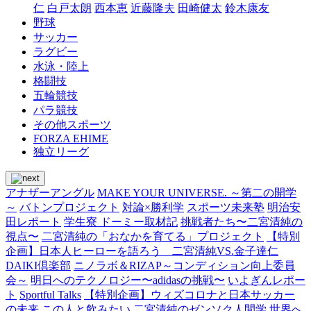
仁
白戸太朗
西本恵
近藤隆夫
田崎健太
鈴木康友
野球
サッカー
ラグビー
水泳・陸上
格闘技
五輪競技
パラ競技
その他スポーツ
FORZA EHIME
独立リーグ
アナザーアングル
MAKE YOUR UNIVERSE. ～第二の開学
～
バトンプロジェクト
対論×勝利学
スポーツ未来塾
明治安
田レポート
学生寮 ドーミー取材記
挑戦者たち〜二宮清純の
視点〜
二宮清純の「おなかを育てる」プロジェクト
【特別
企画】日本人ヒーローを語ろう 二宮清純VS.金子達仁
DAIKI倶楽部
ニノラボ＆RIZAP～コンディション向上委員
会～
明日へのテクノロジー〜adidasの挑戦〜
いよぎんレポー
ト
Sportful Talks
【特別企画】ウィズコロナと日本サッカー
の未来
この人と飲みたい
二宮清純のゼンソク人間学
世界へ