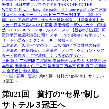
発進！ 脱日本式ゴルフのすすめ
TAKE OFF TO THE
WORLD! How to change the traditional Japanese golf style
二宮清
純スペシャルトーク「ハッピーアワー＠HUB」
【特別企
画】ロシアＷ杯展望～サッカー緊急会議～
【特別企画】サ
ッカー日本代表への辛口応援
採用情報
一流のミカタ
白球徒
然 ～HAKUJUベースボールスペース～
【新春特別企画】河
野洋平元衆議院議長に聞く
スポーツの指導者から学ぶ
アス
リートが語るテングジャーキー
お知らせ
二宮清純「スポーツのツボ」
二宮清純「プロ野球の時間」
二宮清純「唯我独論」
二宮清純「ノンフィクション・シア
ター・傑作選」
二宮清純「くつろぎの在りか」
上田 哲之
二宮寿朗
二宮清純
伊藤数子
垣原賢人
大野俊三
松
本晋司
田崎健太
白戸太朗
福田健二
西本恵
西田 真二
近藤隆
夫
金子達仁
鈴木康友
TOP
記事一覧
第821回 貧打の“セ界”制し サトテル
３冠王へ
第821回 貧打の“セ界”制し
サトテル３冠王へ