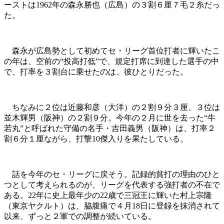
ーストは1962年の森永勝也（広島）の３割６厘７毛２糸だっ
た。
森永が広島勢として初めてセ・リーグ首位打者に輝いたこ
の年は、空前の“投高打低”で、規定打席に到達した選手の中
で、打率を３割台に乗せたのは、彼ひとりだった。
ちなみに２位は近藤和彦（大洋）の２割９分３厘、３位は
並木輝男（阪神）の２割９分。今年の２月に世を去った“牛
若丸”と呼ばれた守備の名手・吉田義男（阪神）は、打率２
割６分１厘ながら、打撃10傑入りを果たしている。
話を今年のセ・リーグに戻そう。記録的貧打の理由のひと
つとして考えられるのが、リーグを代表する強打者の不在で
ある。22年に史上最年少の22歳で三冠王に輝いた村上宗隆
（東京ヤクルト）は、脇腹痛で４月18日に登録を抹消されて
以来、ずっと２軍での調整が続いている。