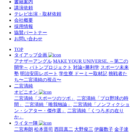
書籍案内
講演依頼
テレビ出演・取材依頼
会社概要
採用情報
協賛パートナー
お問い合わせ
TOP
タイアップ企画
アナザーアングル
MAKE YOUR UNIVERSE. ～第二の
開学～
バトンプロジェクト
対論×勝利学
スポーツ未来
塾
明治安田レポート
学生寮 ドーミー取材記
挑戦者た
ち〜二宮清純の視点〜
二宮清純
オピニオン
二宮清純「スポーツのツボ」
二宮清純「プロ野球の時
間」
二宮清純「唯我独論」
二宮清純「ノンフィクショ
ン・シアター・傑作選」
二宮清純「くつろぎの在り
か」
ライター陣
二宮寿朗
松本晋司
西田真二
大野俊三
伊藤数子
金子達