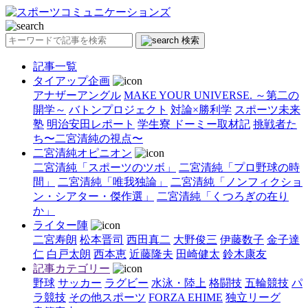
検索
記事一覧
タイアップ企画
アナザーアングル
MAKE YOUR UNIVERSE. ～第二の
開学～
バトンプロジェクト
対論×勝利学
スポーツ未来
塾
明治安田レポート
学生寮 ドーミー取材記
挑戦者た
ち〜二宮清純の視点〜
二宮清純オピニオン
二宮清純「スポーツのツボ」
二宮清純「プロ野球の時
間」
二宮清純「唯我独論」
二宮清純「ノンフィクショ
ン・シアター・傑作選」
二宮清純「くつろぎの在り
か」
ライター陣
二宮寿朗
松本晋司
西田真二
大野俊三
伊藤数子
金子達
仁
白戸太朗
西本恵
近藤隆夫
田崎健太
鈴木康友
記事カテゴリー
野球
サッカー
ラグビー
水泳・陸上
格闘技
五輪競技
パ
ラ競技
その他スポーツ
FORZA EHIME
独立リーグ