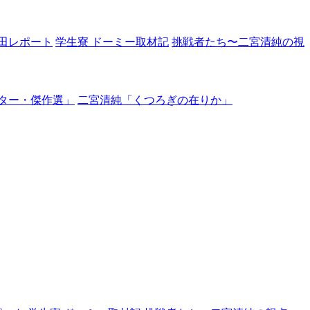
田レポート
学生寮 ドーミー取材記
挑戦者たち〜二宮清純の視
ター・傑作選」
二宮清純「くつろぎの在りか」