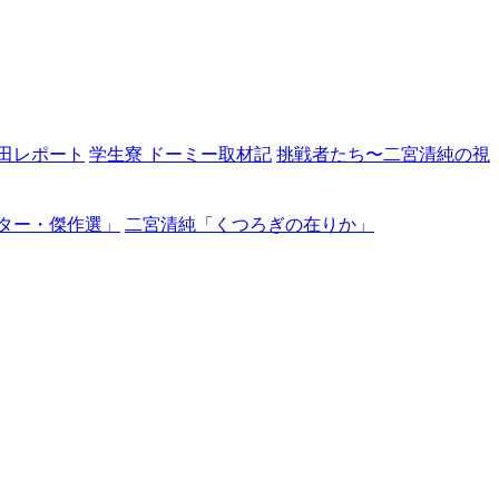
田レポート
学生寮 ドーミー取材記
挑戦者たち〜二宮清純の視
ター・傑作選」
二宮清純「くつろぎの在りか」