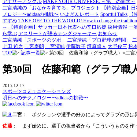
アナザーアングル
MAKE YOUR UNIVERSE. ～第二の開学～
二宮清純の「おなかを育てる」プロジェクト
【特別企画】日
ノロジー〜adidasの挑戦〜
いよぎんレポート
Sportful Talks
【
すすめ
TAKE OFF TO THE WORLD! How to change the traditional 
～
【特別企画】サッカー日本代表への辛口応援
採用情報
一
ら学ぶ
アスリートが語るテングジャーキー
お知らせ
二宮清純「スポーツのツボ」
二宮清純「プロ野球の時間」
二
上田 哲之
二宮寿朗
二宮清純
伊藤数子
垣原賢人
大野俊三
松
TOP
記事一覧
第30回 佐藤和範（グラブ職人）×二
第30回 佐藤和範（グラブ職
2015.12.17
スポーツコミュニケーションズ
明日へのテクノロジー〜adidasの挑戦〜
二宮
： ポジションや選手の好みによってグラブの形は
佐藤
： まず始めに、選手の担当者から「こういうものを作