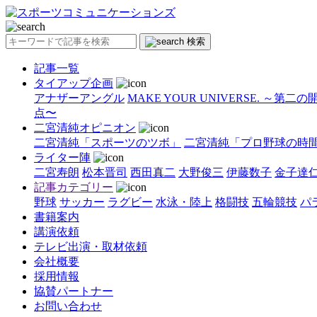
検索
記事一覧
タイアップ企画
アナザーアングル
MAKE YOUR UNIVERSE. ～第二
点〜
二宮清純オピニオン
二宮清純「スポーツのツボ」
二宮清純「プロ野球の時
ライター陣
二宮寿朗
松本晋司
西田真二
大野俊三
伊藤数子
金子達
記事カテゴリー
野球
サッカー
ラグビー
水泳・陸上
格闘技
五輪競技
パ
書籍案内
講演依頼
テレビ出演・取材依頼
会社概要
採用情報
協賛パートナー
お問い合わせ