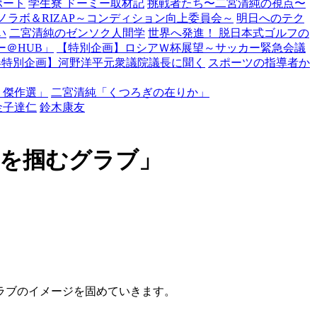
ポート
学生寮 ドーミー取材記
挑戦者たち〜二宮清純の視点〜
ノラボ＆RIZAP～コンディション向上委員会～
明日へのテク
い
二宮清純のゼンソク人間学
世界へ発進！ 脱日本式ゴルフの
＠HUB」
【特別企画】ロシアＷ杯展望～サッカー緊急会議
春特別企画】河野洋平元衆議院議長に聞く
スポーツの指導者か
・傑作選」
二宮清純「くつろぎの在りか」
金子達仁
鈴木康友
利を掴むグラブ」
ラブのイメージを固めていきます。