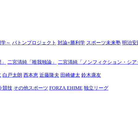
の開学～
バトンプロジェクト
対論×勝利学
スポーツ未来塾
明治安
間」
二宮清純「唯我独論」
二宮清純「ノンフィクション・シア
仁
白戸太朗
西本恵
近藤隆夫
田崎健太
鈴木康友
ラ競技
その他スポーツ
FORZA EHIME
独立リーグ