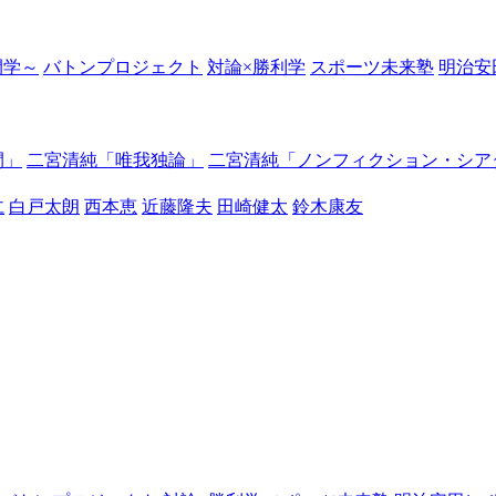
の開学～
バトンプロジェクト
対論×勝利学
スポーツ未来塾
明治安
間」
二宮清純「唯我独論」
二宮清純「ノンフィクション・シア
仁
白戸太朗
西本恵
近藤隆夫
田崎健太
鈴木康友