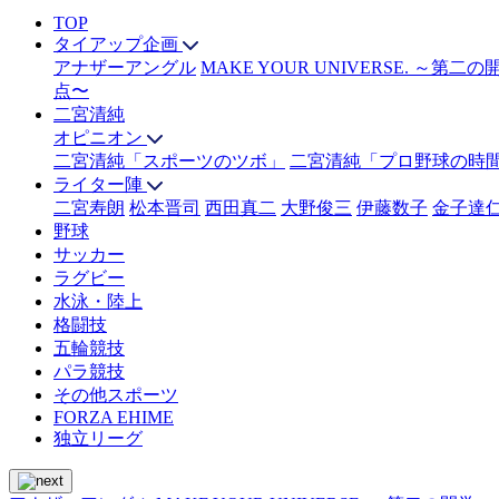
TOP
タイアップ企画
アナザーアングル
MAKE YOUR UNIVERSE. ～第二
点〜
二宮清純
オピニオン
二宮清純「スポーツのツボ」
二宮清純「プロ野球の時
ライター陣
二宮寿朗
松本晋司
西田真二
大野俊三
伊藤数子
金子達
野球
サッカー
ラグビー
水泳・陸上
格闘技
五輪競技
パラ競技
その他スポーツ
FORZA EHIME
独立リーグ