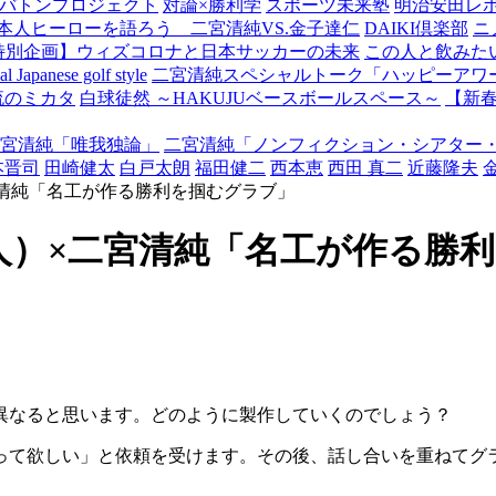
バトンプロジェクト
対論×勝利学
スポーツ未来塾
明治安田レ
本人ヒーローを語ろう 二宮清純VS.金子達仁
DAIKI倶楽部
ニ
特別企画】ウィズコロナと日本サッカーの未来
この人と飲みた
Japanese golf style
二宮清純スペシャルトーク「ハッピーアワー
流のミカタ
白球徒然 ～HAKUJUベースボールスペース～
【新
宮清純「唯我独論」
二宮清純「ノンフィクション・シアター
本晋司
田崎健太
白戸太朗
福田健二
西本恵
西田 真二
近藤隆夫
宮清純「名工が作る勝利を掴むグラブ」
人）×二宮清純「名工が作る勝
異なると思います。どのように製作していくのでしょう？
って欲しい」と依頼を受けます。その後、話し合いを重ねてグ