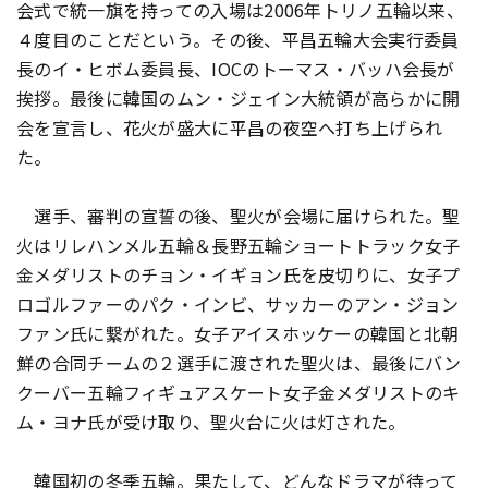
会式で統一旗を持っての入場は2006年トリノ五輪以来、
４度目のことだという。その後、平昌五輪大会実行委員
長のイ・ヒボム委員長、IOCのトーマス・バッハ会長が
挨拶。最後に韓国のムン・ジェイン大統領が高らかに開
会を宣言し、花火が盛大に平昌の夜空へ打ち上げられ
た。
選手、審判の宣誓の後、聖火が会場に届けられた。聖
火はリレハンメル五輪＆長野五輪ショートトラック女子
金メダリストのチョン・イギョン氏を皮切りに、女子プ
ロゴルファーのパク・インビ、サッカーのアン・ジョン
ファン氏に繋がれた。女子アイスホッケーの韓国と北朝
鮮の合同チームの２選手に渡された聖火は、最後にバン
クーバー五輪フィギュアスケート女子金メダリストのキ
ム・ヨナ氏が受け取り、聖火台に火は灯された。
韓国初の冬季五輪。果たして、どんなドラマが待って