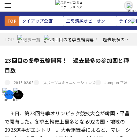
TOP
タイアップ企画
二宮清純
オピニオン
ライター
TOP
記事一覧
23回目の冬季五輪開幕！ 過去最多の参
加国と種目数
23回目の冬季五輪開幕！ 過去最多の参加国と種
目数
スポーツコミュニケーションズ
Jump in 平昌
2018.02.09
９日、第23回冬季オリンピック競技大会が韓国・平昌
で開幕した。冬季五輪史上最多となる92カ国・地域の
2925選手がエントリー。大会組織委によると、マレーシ