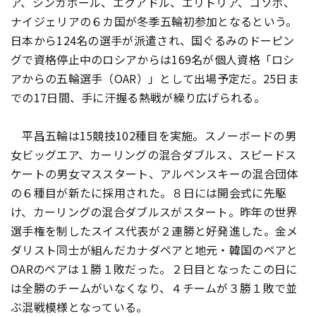
ア、シンガポール、エクアドル、エリトリア、コソボ、
ナイジェリアの６カ国が冬季五輪初参加となるという。
日本から124名の選手が派遣され、国ぐるみのドーピン
グで資格停止中のロシアからは169名が個人資格「ロシ
アからの五輪選手（OAR）」として出場予定だ。25日ま
での17日間、手に汗握る熱戦が繰り広げられる。
平昌五輪は15競技102種目を実施。スノーボードの男
女ビッグエア、カーリングの混合ダブルス、スピードス
ケートの男女マススタート、アルペンスキーの混合団体
の６種目が新たに採用された。８日には開会式に先駆
け、カーリングの混合ダブルスがスタート。昨年の世界
選手権を制したスイス代表が２連勝と好発進した。金メ
ダリスト同士が組んだカナダペアと地元・韓国のペアと
OARのペアは１勝１敗だった。２日目となったこの日に
は全勝のチームがいなくなり、４チームが３勝１敗で並
ぶ混戦模様となっている。