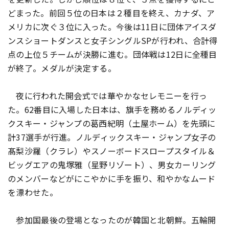
どまった。前回５位の日本は２種目を終え、カナダ、ア
メリカに次ぐ３位に入った。今後は11日に団体アイスダ
ンスショートダンスと女子シングルSPが行われ、合計得
点の上位５チームが決勝に進む。団体戦は12日に全種目
が終了。メダルが決定する。
夜に行われた開会式では華やかなセレモニーを行っ
た。62番目に入場した日本は、旗手を務めるノルディッ
クスキー・ジャンプの葛西紀明（土屋ホーム）を先頭に
計37選手が行進。ノルディックスキー・ジャンプ女子の
髙梨沙羅（クラレ）やスノーボードスロープスタイル＆
ビッグエアの鬼塚雅（星野リゾート）、男女カーリング
のメンバーなどがにこやかに手を振り、和やかなムード
を漂わせた。
参加国最後の登場となったのが韓国と北朝鮮。五輪開