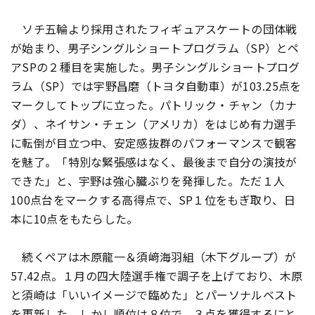
ソチ五輪より採用されたフィギュアスケートの団体戦
が始まり、男子シングルショートプログラム（SP）とペ
アSPの２種目を実施した。男子シングルショートプログ
ラム（SP）では宇野昌磨（トヨタ自動車）が103.25点を
マークしてトップに立った。パトリック・チャン（カナ
ダ）、ネイサン・チェン（アメリカ）をはじめ有力選手
に転倒が目立つ中、安定感抜群のパフォーマンスで観客
を魅了。「特別な緊張感はなく、最後まで自分の演技が
できた」と、宇野は強心臓ぶりを発揮した。ただ１人
100点台をマークする高得点で、SP１位をもぎ取り、日
本に10点をもたらした。
続くペアは木原龍一＆須﨑海羽組（木下グループ）が
57.42点。１月の四大陸選手権で調子を上げており、木原
と須崎は「いいイメージで臨めた」とパーソナルベスト
を更新した。しかし順位は８位で、３点を獲得するにと