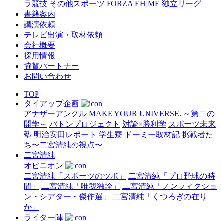
ラ競技
その他スポーツ
FORZA EHIME
独立リーグ
書籍案内
講演依頼
テレビ出演・取材依頼
会社概要
採用情報
協賛パートナー
お問い合わせ
TOP
タイアップ企画
アナザーアングル
MAKE YOUR UNIVERSE. ～第二の
開学～
バトンプロジェクト
対論×勝利学
スポーツ未来
塾
明治安田レポート
学生寮 ドーミー取材記
挑戦者た
ち〜二宮清純の視点〜
二宮清純
オピニオン
二宮清純「スポーツのツボ」
二宮清純「プロ野球の時
間」
二宮清純「唯我独論」
二宮清純「ノンフィクショ
ン・シアター・傑作選」
二宮清純「くつろぎの在り
か」
ライター陣