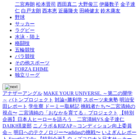
二宮寿朗
松本晋司
西田真二
大野俊三
伊藤数子
金子達
仁
白戸太朗
西本恵
近藤隆夫
田崎健太
鈴木康友
野球
サッカー
ラグビー
水泳・陸上
格闘技
五輪競技
パラ競技
その他スポーツ
FORZA EHIME
独立リーグ
アナザーアングル
MAKE YOUR UNIVERSE. ～第二の開学
～
バトンプロジェクト
対論×勝利学
スポーツ未来塾
明治安
田レポート
学生寮 ドーミー取材記
挑戦者たち〜二宮清純の
視点〜
二宮清純の「おなかを育てる」プロジェクト
【特別
企画】日本人ヒーローを語ろう 二宮清純VS.金子達仁
DAIKI倶楽部
ニノラボ＆RIZAP～コンディション向上委員
会～
明日へのテクノロジー〜adidasの挑戦〜
いよぎんレポー
ト
Sportful Talks
【特別企画】ウィズコロナと日本サッカー