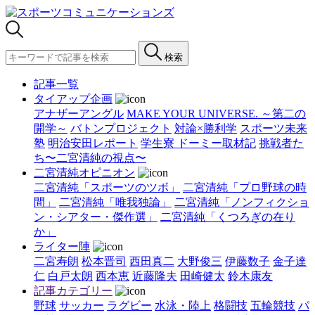
検索
記事一覧
タイアップ企画
アナザーアングル
MAKE YOUR UNIVERSE. ～第二の
開学～
バトンプロジェクト
対論×勝利学
スポーツ未来
塾
明治安田レポート
学生寮 ドーミー取材記
挑戦者た
ち〜二宮清純の視点〜
二宮清純オピニオン
二宮清純「スポーツのツボ」
二宮清純「プロ野球の時
間」
二宮清純「唯我独論」
二宮清純「ノンフィクショ
ン・シアター・傑作選」
二宮清純「くつろぎの在り
か」
ライター陣
二宮寿朗
松本晋司
西田真二
大野俊三
伊藤数子
金子達
仁
白戸太朗
西本恵
近藤隆夫
田崎健太
鈴木康友
記事カテゴリー
野球
サッカー
ラグビー
水泳・陸上
格闘技
五輪競技
パ