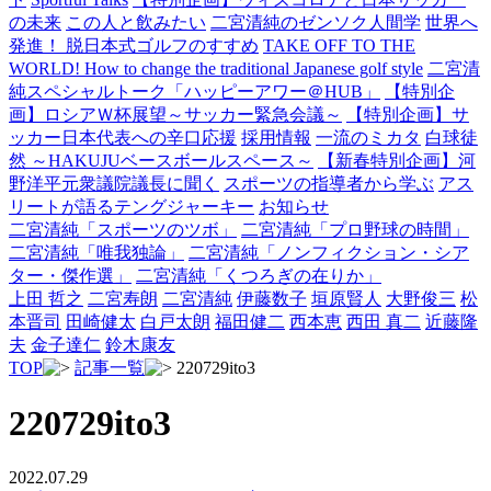
の未来
この人と飲みたい
二宮清純のゼンソク人間学
世界へ
発進！ 脱日本式ゴルフのすすめ
TAKE OFF TO THE
WORLD! How to change the traditional Japanese golf style
二宮清
純スペシャルトーク「ハッピーアワー＠HUB」
【特別企
画】ロシアＷ杯展望～サッカー緊急会議～
【特別企画】サ
ッカー日本代表への辛口応援
採用情報
一流のミカタ
白球徒
然 ～HAKUJUベースボールスペース～
【新春特別企画】河
野洋平元衆議院議長に聞く
スポーツの指導者から学ぶ
アス
リートが語るテングジャーキー
お知らせ
二宮清純「スポーツのツボ」
二宮清純「プロ野球の時間」
二宮清純「唯我独論」
二宮清純「ノンフィクション・シア
ター・傑作選」
二宮清純「くつろぎの在りか」
上田 哲之
二宮寿朗
二宮清純
伊藤数子
垣原賢人
大野俊三
松
本晋司
田崎健太
白戸太朗
福田健二
西本恵
西田 真二
近藤隆
夫
金子達仁
鈴木康友
TOP
記事一覧
220729ito3
220729ito3
2022.07.29