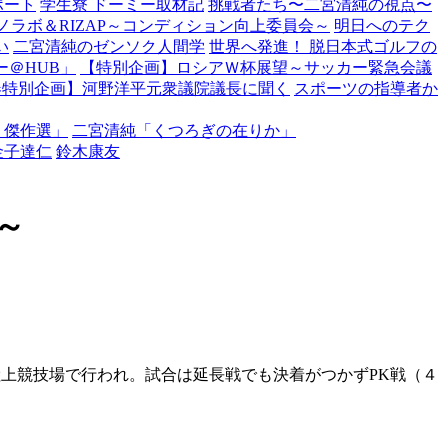
ポート
学生寮 ドーミー取材記
挑戦者たち〜二宮清純の視点〜
ノラボ＆RIZAP～コンディション向上委員会～
明日へのテク
い
二宮清純のゼンソク人間学
世界へ発進！ 脱日本式ゴルフの
＠HUB」
【特別企画】ロシアＷ杯展望～サッカー緊急会議
春特別企画】河野洋平元衆議院議長に聞く
スポーツの指導者か
・傑作選」
二宮清純「くつろぎの在りか」
金子達仁
鈴木康友
～
上競技場で行われ。試合は延長戦でも決着がつかずPK戦（４