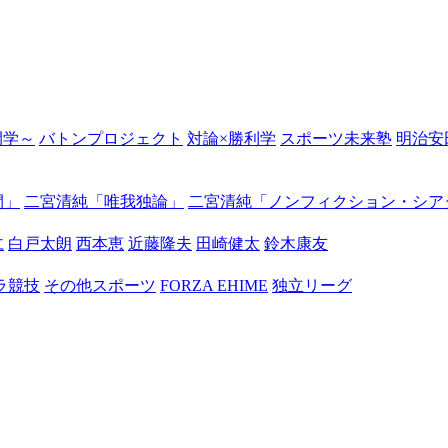
の開学～
バトンプロジェクト
対論×勝利学
スポーツ未来塾
明治安
間」
二宮清純「唯我独論」
二宮清純「ノンフィクション・シア
仁
白戸太朗
西本恵
近藤隆夫
田崎健太
鈴木康友
ラ競技
その他スポーツ
FORZA EHIME
独立リーグ