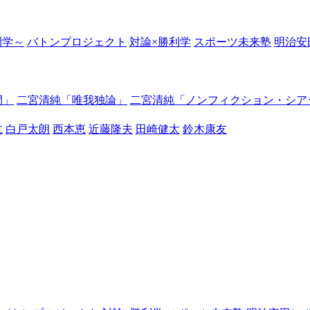
の開学～
バトンプロジェクト
対論×勝利学
スポーツ未来塾
明治安
間」
二宮清純「唯我独論」
二宮清純「ノンフィクション・シア
仁
白戸太朗
西本恵
近藤隆夫
田崎健太
鈴木康友