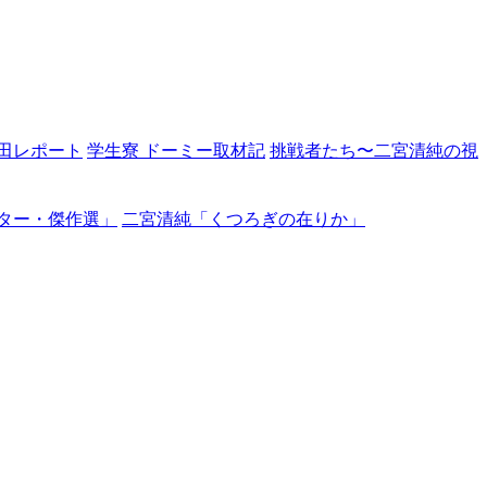
田レポート
学生寮 ドーミー取材記
挑戦者たち〜二宮清純の視
ター・傑作選」
二宮清純「くつろぎの在りか」