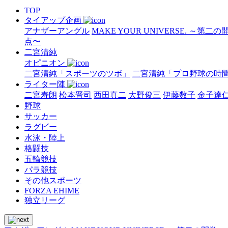
TOP
タイアップ企画
アナザーアングル
MAKE YOUR UNIVERSE. ～第二
点〜
二宮清純
オピニオン
二宮清純「スポーツのツボ」
二宮清純「プロ野球の時
ライター陣
二宮寿朗
松本晋司
西田真二
大野俊三
伊藤数子
金子達
野球
サッカー
ラグビー
水泳・陸上
格闘技
五輪競技
パラ競技
その他スポーツ
FORZA EHIME
独立リーグ