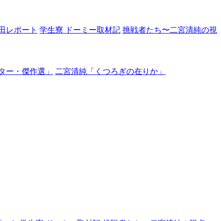
田レポート
学生寮 ドーミー取材記
挑戦者たち〜二宮清純の視
ター・傑作選」
二宮清純「くつろぎの在りか」