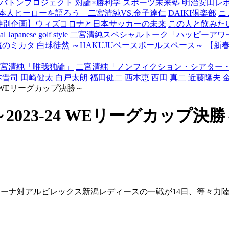
バトンプロジェクト
対論×勝利学
スポーツ未来塾
明治安田レ
本人ヒーローを語ろう 二宮清純VS.金子達仁
DAIKI倶楽部
ニ
特別企画】ウィズコロナと日本サッカーの未来
この人と飲みた
Japanese golf style
二宮清純スペシャルトーク「ハッピーアワー
流のミカタ
白球徒然 ～HAKUJUベースボールスペース～
【新
宮清純「唯我独論」
二宮清純「ノンフィクション・シアター
本晋司
田崎健太
白戸太朗
福田健二
西本恵
西田 真二
近藤隆夫
 WEリーグカップ決勝～
023-24 WEリーグカップ決勝
ーナ対アルビレックス新潟レディースの一戦が14日、等々力陸