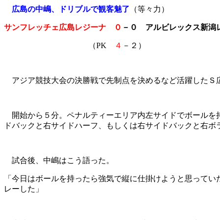
広島の中嶋、ドリブルで観客魅了
（等々力）
サンフレッチェ広島レジーナ ０
－０ アルビレックス新潟
（PK
４
－２）
アジア競技大会の決勝戦で先制点を決めるなど活躍したＳ広
開始から５分。ペナルティーエリア内左サイドでボールを持
ドバックと右サイドハーフ、もしくは右サイドバックと右ボ
試合後、中嶋はこう語った。
「今日はボールを持ったら強気で縦に仕掛けようと思ってい
レーした」