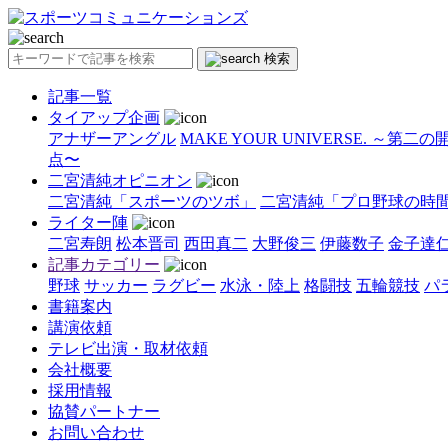
検索
記事一覧
タイアップ企画
アナザーアングル
MAKE YOUR UNIVERSE. ～第二
点〜
二宮清純オピニオン
二宮清純「スポーツのツボ」
二宮清純「プロ野球の時
ライター陣
二宮寿朗
松本晋司
西田真二
大野俊三
伊藤数子
金子達
記事カテゴリー
野球
サッカー
ラグビー
水泳・陸上
格闘技
五輪競技
パ
書籍案内
講演依頼
テレビ出演・取材依頼
会社概要
採用情報
協賛パートナー
お問い合わせ