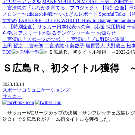
アナザーアングル
MAKE YOUR UNIVERSE. ～第二の開学～
二宮清純の「おなかを育てる」プロジェクト
【特別企画】日
ノロジー〜adidasの挑戦〜
いよぎんレポート
Sportful Talks
【
すすめ
TAKE OFF TO THE WORLD! How to change the traditional 
～
【特別企画】サッカー日本代表への辛口応援
採用情報
一
ら学ぶ
アスリートが語るテングジャーキー
お知らせ
二宮清純「スポーツのツボ」
二宮清純「プロ野球の時間」
二
上田 哲之
二宮寿朗
二宮清純
伊藤数子
垣原賢人
大野俊三
松
TOP
記事一覧
Ｓ広島Ｒ、初タイトル獲得 ～2023-24
Ｓ広島Ｒ、初タイトル獲得 ～2
2023.10.14
スポーツコミュニケーションズ
サッカー
サッカーWEリーグカップの決勝・サンフレッチェ広島レジ
対２）でＳ広島Ｒがチーム初タイトルを獲得した。