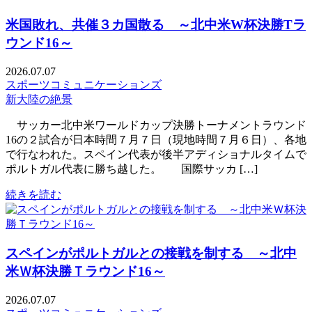
米国敗れ、共催３カ国散る ～北中米W杯決勝Tラ
ウンド16～
2026.07.07
スポーツコミュニケーションズ
新大陸の絶景
サッカー北中米ワールドカップ決勝トーナメントラウンド
16の２試合が日本時間７月７日（現地時間７月６日）、各地
で行なわれた。スペイン代表が後半アディショナルタイムで
ポルトガル代表に勝ち越した。 国際サッカ […]
続きを読む
スペインがポルトガルとの接戦を制する ～北中
米Ｗ杯決勝Ｔラウンド16～
2026.07.07