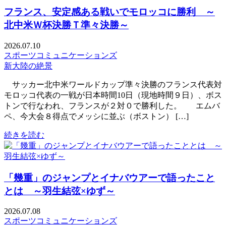
フランス、安定感ある戦いでモロッコに勝利 ～
北中米Ｗ杯決勝Ｔ準々決勝～
2026.07.10
スポーツコミュニケーションズ
新大陸の絶景
サッカー北中米ワールドカップ準々決勝のフランス代表対
モロッコ代表の一戦が日本時間10日（現地時間９日）、ボス
トンで行なわれ、フランスが２対０で勝利した。 エムバ
ペ、今大会８得点でメッシに並ぶ（ボストン） […]
続きを読む
「幾重」のジャンプとイナバウアーで語ったこと
とは ～羽生結弦×ゆず～
2026.07.08
スポーツコミュニケーションズ