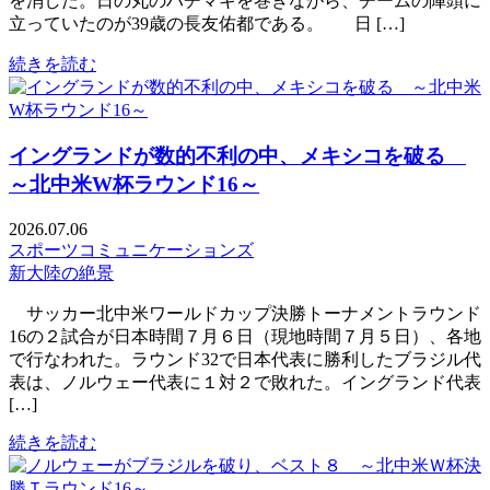
を消した。日の丸のハチマキを巻きながら、チームの陣頭に
立っていたのが39歳の長友佑都である。 日 […]
続きを読む
イングランドが数的不利の中、メキシコを破る
～北中米W杯ラウンド16～
2026.07.06
スポーツコミュニケーションズ
新大陸の絶景
サッカー北中米ワールドカップ決勝トーナメントラウンド
16の２試合が日本時間７月６日（現地時間７月５日）、各地
で行なわれた。ラウンド32で日本代表に勝利したブラジル代
表は、ノルウェー代表に１対２で敗れた。イングランド代表
[…]
続きを読む