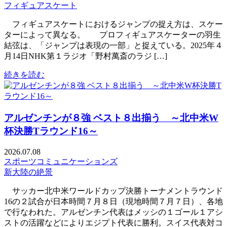
フィギュアスケート
フィギュアスケートにおけるジャンプの捉え方は、スケー
ターによって異なる。 プロフィギュアスケーターの羽生
結弦は、「ジャンプは表現の一部」と捉えている。2025年４
月14日NHK第１ラジオ「野村萬斎のラジ […]
続きを読む
アルゼンチンが８強 ベスト８出揃う ～北中米W
杯決勝Tラウンド16～
2026.07.08
スポーツコミュニケーションズ
新大陸の絶景
サッカー北中米ワールドカップ決勝トーナメントラウンド
16の２試合が日本時間７月８日（現地時間７月７日）、各地
で行なわれた。アルゼンチン代表はメッシの１ゴール１アシ
ストの活躍などによりエジプト代表に勝利。スイス代表対コ