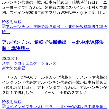
ルゼンチン代表の一戦が日本時間20日（現地時間19日）、ニ
ューヨークで行なわれ、延長戦の末にスペインが１対０で勝
利。スペインが2010年南アフリカＷ杯以来となる２度目 […]
続きを読む
アルゼンチン、逆転で決勝進出 ～北中米Ｗ杯決
勝Ｔ準決勝～
2026.07.16
スポーツコミュニケーションズ
新大陸の絶景
サッカー北中米ワールドカップ決勝トーナメント準決勝の
イングランド代表対アルゼンチン代表の一戦が日本時間16日
（現地時間15日）、アトランタで行なわれ、アルゼンチンが
２対１で勝利した。 メッシ、圧巻の２ア […]
続きを読む