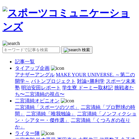
検索
記事一覧
タイアップ企画
アナザーアングル
MAKE YOUR UNIVERSE. ～第二の
開学～
バトンプロジェクト
対論×勝利学
スポーツ未来
塾
明治安田レポート
学生寮 ドーミー取材記
挑戦者た
ち〜二宮清純の視点〜
二宮清純オピニオン
二宮清純「スポーツのツボ」
二宮清純「プロ野球の時
間」
二宮清純「唯我独論」
二宮清純「ノンフィクショ
ン・シアター・傑作選」
二宮清純「くつろぎの在り
か」
ライター陣