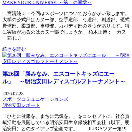
MAKE YOUR UNIVERSE. ～第二の開学～
二宮清純： 今回はスポーツについておうかがい致します。
大学の公式部はカヌー部、空手道部、弓道部、剣道部、硬式
野球部、柔道部、卓球部、カバディ部の８つがあります。特
に実績があるのはカヌー部でしょうか。 柏木正博： カヌ
ー部 […]
続きを読む
第26回「勝みなみ、エスコートキッズにエー
ル」 ～明治安田レディスゴルフトーナメント～
2026.07.28
スポーツコミュニケーションズ
明治安田レポート
「ひとに健康を、まちに元気を。」をコンセプトに、社会貢
献活動を展開している明治安田生命保険相互会社（以下、明
治安田）とのタイアップ企画です。 JLPGAツアー第19