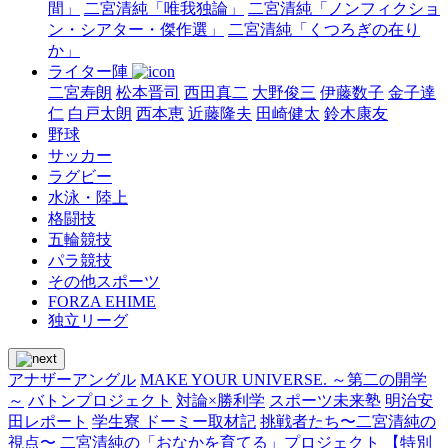
間」
二宮清純「唯我独論」
二宮清純「ノンフィクショ
ン・シアター・傑作選」
二宮清純「くつろぎの在り
か」
ライター陣
二宮寿朗
松本晋司
西田真二
大野俊三
伊藤数子
金子達
仁
白戸太朗
西本恵
近藤隆夫
田崎健太
鈴木康友
野球
サッカー
ラグビー
水泳・陸上
格闘技
五輪競技
パラ競技
その他スポーツ
FORZA EHIME
独立リーグ
アナザーアングル
MAKE YOUR UNIVERSE. ～第二の開学
～
バトンプロジェクト
対論×勝利学
スポーツ未来塾
明治安
田レポート
学生寮 ドーミー取材記
挑戦者たち〜二宮清純の
視点〜
二宮清純の「おなかを育てる」プロジェクト
【特別