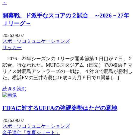
開幕戦、ド派手なスコアの２試合 ～2026－27年
Ｊリーグ～
2026.08.07
スポーツコミュニケーションズ
サッカー
2026－27年シーズンのＪリーグ開幕節第１日目が７日、２
試合、行なわれた。MUFGスタジアム（国立）での横浜Ｆマ
リノス対鹿島アントラーズの一戦は、４対３で鹿島が勝利し
た。横浜FMの三井寺眞は16歳４カ月５日でJ1開幕 […]
続きを読む
FIFAに対するUEFAの強硬姿勢はただの意地
2026.08.07
スポーツコミュニケーションズ
金子達仁「春夏シュート」