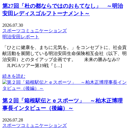
第27回「杜の都ならではのおもてなし」 ～明治
安田レディスゴルフトーナメント～
2026.07.30
スポーツコミュニケーションズ
明治安田レポート
「ひとに健康を、まちに元気を。」をコンセプトに、社会貢
献活動を展開している明治安田生命保険相互会社（以下、明
治安田）とのタイアップ企画です。 未来の勝みなみ!?
JLPGAツアー第19戦『 […]
続きを読む
第２回「箱根駅伝とｅスポーツ」 ～柏木正博理
事長インタビュー（後編）～
2026.07.28
スポーツコミュニケーションズ