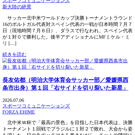
スポーツコミュニケーションズ
新大陸の絶景
サッカー北中米ワールドカップ決勝トーナメントラウンド
16のポルトガル代表対スペイン代表の一戦が日本時間７月７
日（現地時間７月６日）、ダラスで行なわれ、スペイン代表
が１対０で勝利した。後半アディショナルにMFミケル・ミ
リ […]
続きを読む
長友佑都（明治大学体育会サッカー部／愛媛県西
条市出身）第１回「右サイドを切り裂いた新星」
2026.07.06
スポーツコミュニケーションズ
FORZA EHIME
北中米Ｗ杯で「最高の景色」を目指した日本代表は、決勝
トーナメント１回戦でブラジルに１対２で敗れ、大会から姿