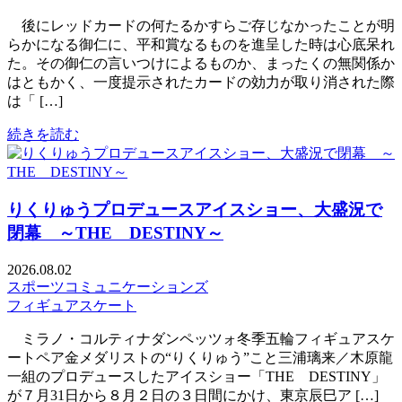
後にレッドカードの何たるかすらご存じなかったことが明
らかになる御仁に、平和賞なるものを進呈した時は心底呆れ
た。その御仁の言いつけによるものか、まったくの無関係か
はともかく、一度提示されたカードの効力が取り消された際
は「 […]
続きを読む
りくりゅうプロデュースアイスショー、大盛況で
閉幕 ～THE DESTINY～
2026.08.02
スポーツコミュニケーションズ
フィギュアスケート
ミラノ・コルティナダンペッツォ冬季五輪フィギュアスケ
ートペア金メダリストの“りくりゅう”こと三浦璃来／木原龍
一組のプロデュースしたアイスショー「THE DESTINY」
が７月31日から８月２日の３日間にかけ、東京辰巳ア […]