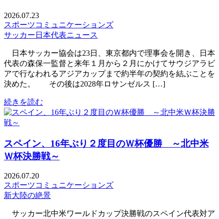
2026.07.23
スポーツコミュニケーションズ
サッカー日本代表ニュース
日本サッカー協会は23日、東京都内で理事会を開き、日本
代表の森保一監督と来年１月から２月にかけてサウジアラビ
アで行なわれるアジアカップまで約半年の契約を結ぶことを
決めた。 その後は2028年ロサンゼルス […]
続きを読む
スペイン、16年ぶり２度目のＷ杯優勝 ～北中米
Ｗ杯決勝戦～
2026.07.20
スポーツコミュニケーションズ
新大陸の絶景
サッカー北中米ワールドカップ決勝戦のスペイン代表対ア