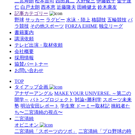
二宮寿朗
松本晋司
西田真二
大野俊三
伊藤数子
金子達
仁
白戸太朗
西本恵
近藤隆夫
田崎健太
鈴木康友
記事カテゴリー
野球
サッカー
ラグビー
水泳・陸上
格闘技
五輪競技
パ
ラ競技
その他スポーツ
FORZA EHIME
独立リーグ
書籍案内
講演依頼
テレビ出演・取材依頼
会社概要
採用情報
協賛パートナー
お問い合わせ
TOP
タイアップ企画
アナザーアングル
MAKE YOUR UNIVERSE. ～第二の
開学～
バトンプロジェクト
対論×勝利学
スポーツ未来
塾
明治安田レポート
学生寮 ドーミー取材記
挑戦者た
ち〜二宮清純の視点〜
二宮清純
オピニオン
二宮清純「スポーツのツボ」
二宮清純「プロ野球の時