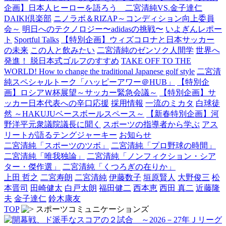
企画】日本人ヒーローを語ろう 二宮清純VS.金子達仁
DAIKI倶楽部
ニノラボ＆RIZAP～コンディション向上委員
会～
明日へのテクノロジー〜adidasの挑戦〜
いよぎんレポー
ト
Sportful Talks
【特別企画】ウィズコロナと日本サッカー
の未来
この人と飲みたい
二宮清純のゼンソク人間学
世界へ
発進！ 脱日本式ゴルフのすすめ
TAKE OFF TO THE
WORLD! How to change the traditional Japanese golf style
二宮清
純スペシャルトーク「ハッピーアワー＠HUB」
【特別企
画】ロシアＷ杯展望～サッカー緊急会議～
【特別企画】サ
ッカー日本代表への辛口応援
採用情報
一流のミカタ
白球徒
然 ～HAKUJUベースボールスペース～
【新春特別企画】河
野洋平元衆議院議長に聞く
スポーツの指導者から学ぶ
アス
リートが語るテングジャーキー
お知らせ
二宮清純「スポーツのツボ」
二宮清純「プロ野球の時間」
二宮清純「唯我独論」
二宮清純「ノンフィクション・シア
ター・傑作選」
二宮清純「くつろぎの在りか」
上田 哲之
二宮寿朗
二宮清純
伊藤数子
垣原賢人
大野俊三
松
本晋司
田崎健太
白戸太朗
福田健二
西本恵
西田 真二
近藤隆
夫
金子達仁
鈴木康友
TOP
スポーツコミュニケーションズ