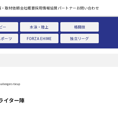
演・取材依頼
会社概要
採用情報
協賛パートナー
お問い合わせ
ビー
水泳・陸上
格闘技
スポーツ
FORZA EHIME
独立リーグ
ライター陣