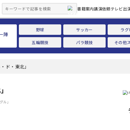
書籍案内
講演依頼
テレビ出
野球
サッカー
ラグ
ー陣
五輪競技
パラ競技
その他
ル・ド・東北」
北」
ングル」