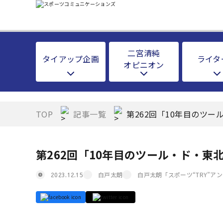
二宮清純
タイアップ企画
ライタ
オピニオン
TOP
記事一覧
第262回「10年目のツー
第262回「10年目のツール・ド・東
白戸太朗
白戸太朗「スポーツ“TRY”ア
2023.12.15