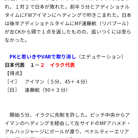
れ、１対２で日本が敗れた。前半５分とアディショナル
タイムにFWアイマンにヘディングで叩きこまれた。日本
は後半アディショナルタイムにMF遠藤航（リバプール）
が左CKから頭で１点を返したものの、追いつくには至ら
なかった。
PKと思いきやVARで取り消し
（エデュケーション）
日本代表 １－
２ イラク代表
【得点】
［イ］ アイマン（５分、45＋４分）
［日］ 遠藤航（90＋３分）
開始５分、イラクに先制を許した。ピッチ中央からア
イマンのヘディングを経由して左サイドのMFアハメド・
アルハッジャージにボールが渡り、ペナルティーエリア