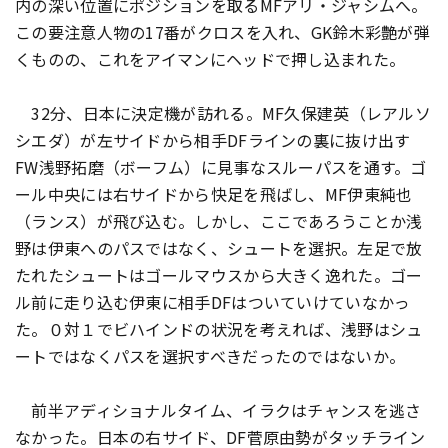
内の深い位置にポジションを取るMFアリ・ジャシムへ。
この要注意人物の17番がクロスを入れ、GK鈴木彩艶が弾
くものの、これをアイマンにヘッドで押し込まれた。
32分、日本に決定機が訪れる。MF久保建英（レアルソ
シエダ）が左サイドから相手DFラインの裏に抜け出す
FW浅野拓磨（ボーフム）に見事なスルーパスを通す。ゴ
ール中央には右サイドから快足を飛ばし、MF伊東純也
（ランス）が飛び込む。しかし、ここであろうことか浅
野は伊東へのパスではなく、シュートを選択。左足で放
たれたシュートはゴールマウスから大きく逸れた。ゴー
ル前に走り込む伊東に相手DFはついていけていなかっ
た。０対１でビハインドの状況を考えれば、浅野はシュ
ートではなくパスを選択すべきだったのではないか。
前半アディショナルタイム、イラクはチャンスを逃さ
なかった。日本の右サイド、DF菅原由勢がタッチライン