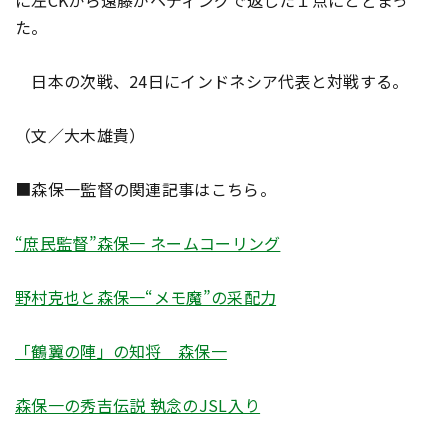
に左CKから遠藤がヘディングで返した１点にとどまっ
た。
日本の次戦、24日にインドネシア代表と対戦する。
（文／大木雄貴）
■森保一監督の関連記事はこちら。
“庶民監督”森保一 ネームコーリング
野村克也と森保一“メモ魔”の采配力
「鶴翼の陣」の知将 森保一
森保一の秀吉伝説 執念のJSL入り