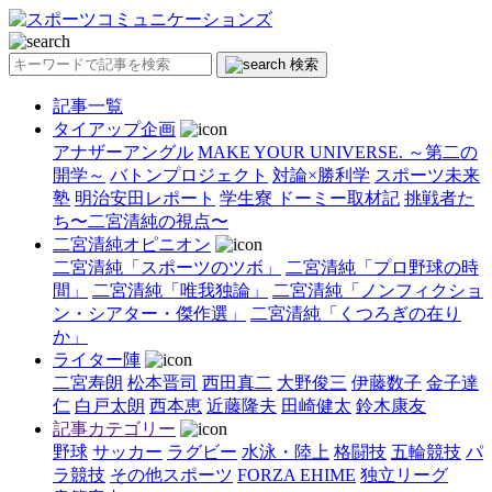
検索
記事一覧
タイアップ企画
アナザーアングル
MAKE YOUR UNIVERSE. ～第二の
開学～
バトンプロジェクト
対論×勝利学
スポーツ未来
塾
明治安田レポート
学生寮 ドーミー取材記
挑戦者た
ち〜二宮清純の視点〜
二宮清純オピニオン
二宮清純「スポーツのツボ」
二宮清純「プロ野球の時
間」
二宮清純「唯我独論」
二宮清純「ノンフィクショ
ン・シアター・傑作選」
二宮清純「くつろぎの在り
か」
ライター陣
二宮寿朗
松本晋司
西田真二
大野俊三
伊藤数子
金子達
仁
白戸太朗
西本恵
近藤隆夫
田崎健太
鈴木康友
記事カテゴリー
野球
サッカー
ラグビー
水泳・陸上
格闘技
五輪競技
パ
ラ競技
その他スポーツ
FORZA EHIME
独立リーグ