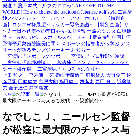
発進！ 脱日本式ゴルフのすすめ
TAKE OFF TO THE
WORLD! How to change the traditional Japanese golf style
二宮清
純スペシャルトーク「ハッピーアワー＠HUB」
【特別企
画】ロシアＷ杯展望～サッカー緊急会議～
【特別企画】サ
ッカー日本代表への辛口応援
採用情報
一流のミカタ
白球徒
然 ～HAKUJUベースボールスペース～
【新春特別企画】河
野洋平元衆議院議長に聞く
スポーツの指導者から学ぶ
アス
リートが語るテングジャーキー
お知らせ
二宮清純「スポーツのツボ」
二宮清純「プロ野球の時間」
二宮清純「唯我独論」
二宮清純「ノンフィクション・シア
ター・傑作選」
二宮清純「くつろぎの在りか」
上田 哲之
二宮寿朗
二宮清純
伊藤数子
垣原賢人
大野俊三
松
本晋司
田崎健太
白戸太朗
福田健二
西本恵
西田 真二
近藤隆
夫
金子達仁
鈴木康友
TOP
記事一覧
なでしこＪ、ニールセン監督が松窪に
最大限のチャンス与えるも敗戦 ～親善試合～
なでしこＪ、ニールセン監督
が松窪に最大限のチャンス与