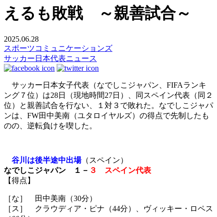
えるも敗戦 ～親善試合～
2025.06.28
スポーツコミュニケーションズ
サッカー日本代表ニュース
サッカー日本女子代表（なでしこジャパン、FIFAランキ
ング７位）は28日（現地時間27日）、同スペイン代表（同２
位）と親善試合を行ない、１対３で敗れた。なでしこジャパ
ンは、FW田中美南（ユタロイヤルズ）の得点で先制したも
のの、逆転負けを喫した。
谷川は後半途中出場
（スペイン）
なでしこジャパン １－
３ スペイン代表
【得点】
［な］ 田中美南（30分）
［ス］ クラウディア・ピナ（44分）、ヴィッキー・ロペス