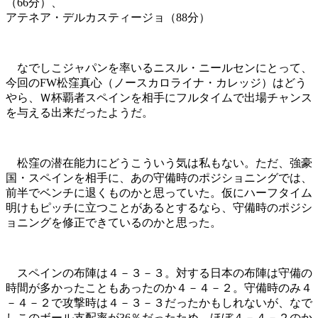
（66分）、
アテネア・デルカスティージョ（88分）
なでしこジャパンを率いるニスル・ニールセンにとって、
今回のFW松窪真心（ノースカロライナ・カレッジ）はどう
やら、Ｗ杯覇者スペインを相手にフルタイムで出場チャンス
を与える出来だったようだ。
松窪の潜在能力にどうこういう気は私もない。ただ、強豪
国・スペインを相手に、あの守備時のポジショニングでは、
前半でベンチに退くものかと思っていた。仮にハーフタイム
明けもピッチに立つことがあるとするなら、守備時のポジシ
ョニングを修正できているのかと思った。
スペインの布陣は４－３－３。対する日本の布陣は守備の
時間が多かったこともあったのか４－４－２。守備時のみ４
－４－２で攻撃時は４－３－３だったかもしれないが、なで
しこのボール支配率が36％だったため、ほぼ４－４－２のか