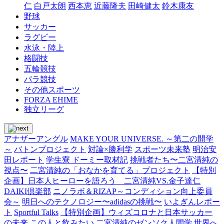
仁
白戸太朗
西本恵
近藤隆夫
田崎健太
鈴木康友
野球
サッカー
ラグビー
水泳・陸上
格闘技
五輪競技
パラ競技
その他スポーツ
FORZA EHIME
独立リーグ
アナザーアングル
MAKE YOUR UNIVERSE. ～第二の開学
～
バトンプロジェクト
対論×勝利学
スポーツ未来塾
明治安
田レポート
学生寮 ドーミー取材記
挑戦者たち〜二宮清純の
視点〜
二宮清純の「おなかを育てる」プロジェクト
【特別
企画】日本人ヒーローを語ろう 二宮清純VS.金子達仁
DAIKI倶楽部
ニノラボ＆RIZAP～コンディション向上委員
会～
明日へのテクノロジー〜adidasの挑戦〜
いよぎんレポー
ト
Sportful Talks
【特別企画】ウィズコロナと日本サッカー
の未来
この人と飲みたい
二宮清純のゼンソク人間学
世界へ