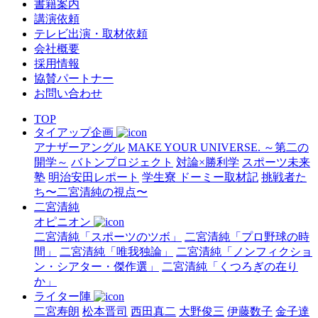
書籍案内
講演依頼
テレビ出演・取材依頼
会社概要
採用情報
協賛パートナー
お問い合わせ
TOP
タイアップ企画
アナザーアングル
MAKE YOUR UNIVERSE. ～第二の
開学～
バトンプロジェクト
対論×勝利学
スポーツ未来
塾
明治安田レポート
学生寮 ドーミー取材記
挑戦者た
ち〜二宮清純の視点〜
二宮清純
オピニオン
二宮清純「スポーツのツボ」
二宮清純「プロ野球の時
間」
二宮清純「唯我独論」
二宮清純「ノンフィクショ
ン・シアター・傑作選」
二宮清純「くつろぎの在り
か」
ライター陣
二宮寿朗
松本晋司
西田真二
大野俊三
伊藤数子
金子達