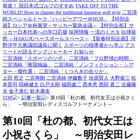
発進！ 脱日本式ゴルフのすすめ
TAKE OFF TO THE
WORLD! How to change the traditional Japanese golf style
二宮清
純スペシャルトーク「ハッピーアワー＠HUB」
【特別企
画】ロシアＷ杯展望～サッカー緊急会議～
【特別企画】サ
ッカー日本代表への辛口応援
採用情報
一流のミカタ
白球徒
然 ～HAKUJUベースボールスペース～
【新春特別企画】河
野洋平元衆議院議長に聞く
スポーツの指導者から学ぶ
アス
リートが語るテングジャーキー
お知らせ
二宮清純「スポーツのツボ」
二宮清純「プロ野球の時間」
二宮清純「唯我独論」
二宮清純「ノンフィクション・シア
ター・傑作選」
二宮清純「くつろぎの在りか」
上田 哲之
二宮寿朗
二宮清純
伊藤数子
垣原賢人
大野俊三
松
本晋司
田崎健太
白戸太朗
福田健二
西本恵
西田 真二
近藤隆
夫
金子達仁
鈴木康友
TOP
記事一覧
第10回「杜の都、初代女王は小祝さく
ら」 ～明治安田レディスゴルフトーナメント～
第10回「杜の都、初代女王は
小祝さくら」 ～明治安田レ