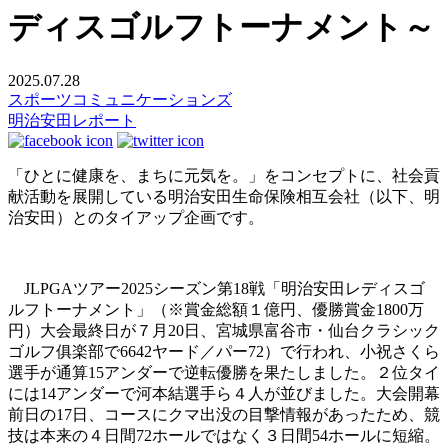
ディスゴルフトーナメント～
2025.07.28
スポーツコミュニケーションズ
明治安田レポート
「ひとに健康を、まちに元気を。」をコンセプトに、社会貢
献活動を展開している明治安田生命保険相互会社（以下、明
治安田）とのタイアップ企画です。
JLPGAツアー2025シーズン第18戦「明治安田レディスゴ
ルフトーナメント」（※賞金総額１億円、優勝賞金1800万
円）大会最終日が７月20日、宮城県富谷市・仙台クラシック
ゴルフ俱楽部で6642ヤード／パー72）で行われ、小祝さくら
選手が通算15アンダーで逆転優勝を果たしました。２位タイ
には14アンダーで河本結選手ら４人が並びました。大会開幕
前日の17日、コースにクマ出没の目撃情報があったため、競
技は本来の４日間72ホールではなく３日間54ホールに短縮。