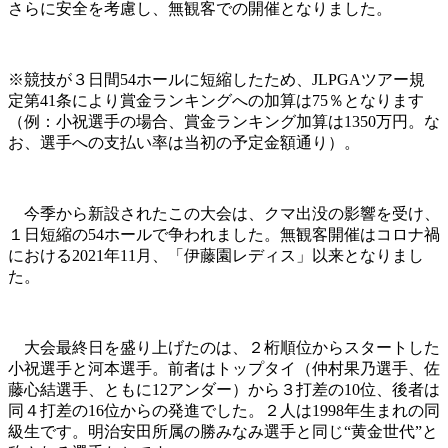
さらに安全を考慮し、無観客での開催となりました。
※競技が３日間54ホールに短縮したため、JLPGAツアー規
定第41条により賞金ランキングへの加算は75％となります
（例：小祝選手の場合、賞金ランキング加算は1350万円。な
お、選手への支払い率は当初の予定金額通り）。
今季から新設されたこの大会は、クマ出没の影響を受け、
１日短縮の54ホールで争われました。無観客開催はコロナ禍
における2021年11月、「伊藤園レディス」以来となりまし
た。
大会最終日を盛り上げたのは、２桁順位からスタートした
小祝選手と河本選手。前者はトップタイ（仲村果乃選手、佐
藤心結選手、ともに12アンダー）から３打差の10位、後者は
同４打差の16位からの発進でした。２人は1998年生まれの同
級生です。明治安田所属の勝みなみ選手と同じ“黄金世代”と