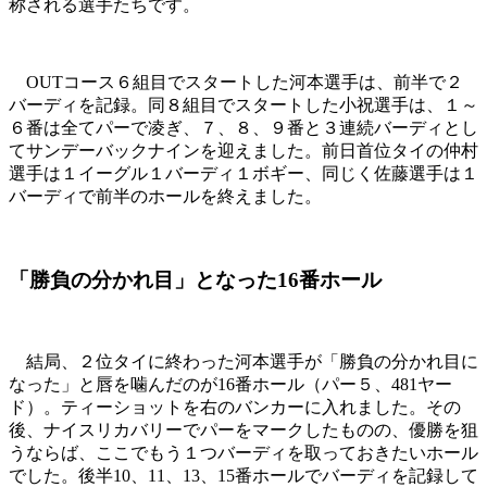
称される選手たちです。
OUTコース６組目でスタートした河本選手は、前半で２
バーディを記録。同８組目でスタートした小祝選手は、１～
６番は全てパーで凌ぎ、７、８、９番と３連続バーディとし
てサンデーバックナインを迎えました。前日首位タイの仲村
選手は１イーグル１バーディ１ボギー、同じく佐藤選手は１
バーディで前半のホールを終えました。
「勝負の分かれ目」となった16番ホール
結局、２位タイに終わった河本選手が「勝負の分かれ目に
なった」と唇を噛んだのが16番ホール（パー５、481ヤー
ド）。ティーショットを右のバンカーに入れました。その
後、ナイスリカバリーでパーをマークしたものの、優勝を狙
うならば、ここでもう１つバーディを取っておきたいホール
でした。後半10、11、13、15番ホールでバーディを記録して