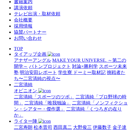
書籍案内
講演依頼
テレビ出演・取材依頼
会社概要
採用情報
協賛パートナー
お問い合わせ
TOP
タイアップ企画
アナザーアングル
MAKE YOUR UNIVERSE. ～第二の
開学～
バトンプロジェクト
対論×勝利学
スポーツ未来
塾
明治安田レポート
学生寮 ドーミー取材記
挑戦者た
ち〜二宮清純の視点〜
二宮清純
オピニオン
二宮清純「スポーツのツボ」
二宮清純「プロ野球の時
間」
二宮清純「唯我独論」
二宮清純「ノンフィクショ
ン・シアター・傑作選」
二宮清純「くつろぎの在り
か」
ライター陣
二宮寿朗
松本晋司
西田真二
大野俊三
伊藤数子
金子達