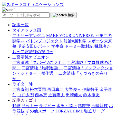
検索
記事一覧
タイアップ企画
アナザーアングル
MAKE YOUR UNIVERSE. ～第二の
開学～
バトンプロジェクト
対論×勝利学
スポーツ未来
塾
明治安田レポート
学生寮 ドーミー取材記
挑戦者た
ち〜二宮清純の視点〜
二宮清純オピニオン
二宮清純「スポーツのツボ」
二宮清純「プロ野球の時
間」
二宮清純「唯我独論」
二宮清純「ノンフィクショ
ン・シアター・傑作選」
二宮清純「くつろぎの在り
か」
ライター陣
二宮寿朗
松本晋司
西田真二
大野俊三
伊藤数子
金子達
仁
白戸太朗
西本恵
近藤隆夫
田崎健太
鈴木康友
記事カテゴリー
野球
サッカー
ラグビー
水泳・陸上
格闘技
五輪競技
パ
ラ競技
その他スポーツ
FORZA EHIME
独立リーグ