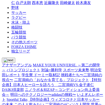
仁
白戸太朗
西本恵
近藤隆夫
田崎健太
鈴木康友
野球
サッカー
ラグビー
水泳・陸上
格闘技
五輪競技
パラ競技
その他スポーツ
FORZA EHIME
独立リーグ
アナザーアングル
MAKE YOUR UNIVERSE. ～第二の開学
～
バトンプロジェクト
対論×勝利学
スポーツ未来塾
明治安
田レポート
学生寮 ドーミー取材記
挑戦者たち〜二宮清純の
視点〜
二宮清純の「おなかを育てる」プロジェクト
【特別
企画】日本人ヒーローを語ろう 二宮清純VS.金子達仁
DAIKI倶楽部
ニノラボ＆RIZAP～コンディション向上委員
会～
明日へのテクノロジー〜adidasの挑戦〜
いよぎんレポー
ト
Sportful Talks
【特別企画】ウィズコロナと日本サッカー
の未来
この人と飲みたい
二宮清純のゼンソク人間学
世界へ