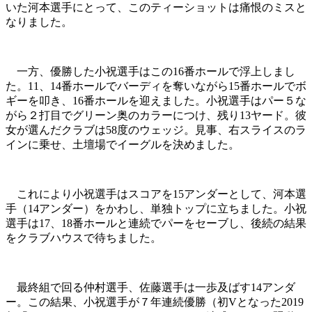
いた河本選手にとって、このティーショットは痛恨のミスと
なりました。
一方、優勝した小祝選手はこの16番ホールで浮上しまし
た。11、14番ホールでバーディを奪いながら15番ホールでボ
ギーを叩き、16番ホールを迎えました。小祝選手はパー５な
がら２打目でグリーン奥のカラーにつけ、残り13ヤード。彼
女が選んだクラブは58度のウェッジ。見事、右スライスのラ
インに乗せ、土壇場でイーグルを決めました。
これにより小祝選手はスコアを15アンダーとして、河本選
手（14アンダー）をかわし、単独トップに立ちました。小祝
選手は17、18番ホールと連続でパーをセーブし、後続の結果
をクラブハウスで待ちました。
最終組で回る仲村選手、佐藤選手は一歩及ばす14アンダ
ー。この結果、小祝選手が７年連続優勝（初Vとなった2019