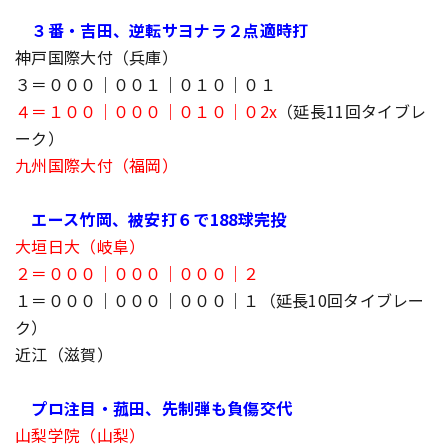
３番・吉田、逆転サヨナラ２点適時打
神戸国際大付（兵庫）
３＝０００｜００１｜０１０｜０１
４＝１００｜０００｜０１０｜０2x
（延長11回タイブレ
ーク）
九州国際大付（福岡）
エース竹岡、被安打６で188球完投
大垣日大（岐阜）
２＝０００｜０００｜０００｜２
１＝０００｜０００｜０００｜１（延長10回タイブレー
ク）
近江（滋賀）
プロ注目・菰田、先制弾も負傷交代
山梨学院（山梨）