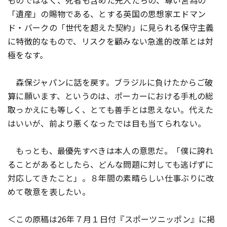
ものではなく、死者も含めた先人たちの、尊い営為の
「遺産」の賜物である、とする英国の思想家エドマン
ド・バークの「世代を超えた契約」に見られる保守主義
に特徴的なもので、リスクを顧みない急進的改革とは対
極をなす。
森保ジャパンに話を戻す。ブラジルに負けたからご破
算に願います、というのは、ポーカーにおける手札の総
取っかえにも等しく、とても善手とは思えない。代えた
はいいが、前より悪くなったでは目も当てられない。
もっとも、最優先すべきは本人の意思だ。「僕に誇れ
ることがあるとしたら、どんな問題に対しても逃げずに
対応してきたこと」。８年間の素晴らしい仕事ぶりに改
めて敬意を表したい。
＜この原稿は26年７月１日付『スポーツニッポン』に掲