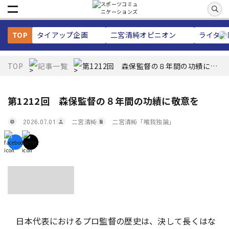
TOP
タイアップ企画
二宮清純
オピニオン
ライター
TOP
記事一覧
第1212回 森保監督の８年間の功績に敬
意を
第1212回 森保監督の８年間の功績に敬意を
二宮清純
二宮清純「唯我独論」
2026.07.01
日本代表におけるプロ監督の歴史は、決して長くはな