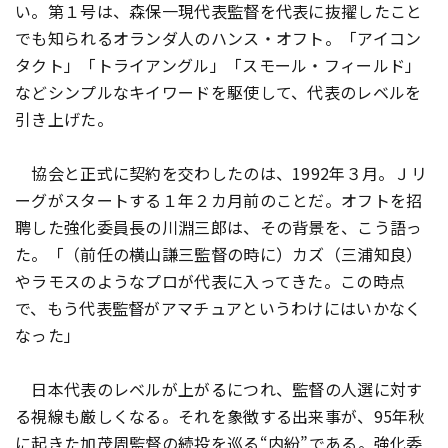
い。第１号は、森保一現代表監督を代表に抜擢したこと
でも知られるオランダ人のハンス・オフト。「アイコン
タクト」「トライアングル」「スモール・フィールド」
などシンプルなキイワードを駆使して、代表のレベルを
引き上げた。
協会と正式に契約を交わしたのは、1992年３月。Ｊリ
ーグがスタートする１年２カ月前のことだ。オフトを招
聘した強化委員長の川淵三郎は、その背景を、こう語っ
た。「（前任の横山謙三監督の時に）カズ（三浦知良）
やラモスのようなプロが代表に入ってきた。この時点
で、もう代表監督がアマチュアというわけにはいかなく
なった」
日本代表のレベルが上がるにつれ、監督の人選に対す
る視線も厳しくなる。それを象徴する出来事が、95年秋
に起きた加茂周監督の続投を巡る“内紛”である。強化委