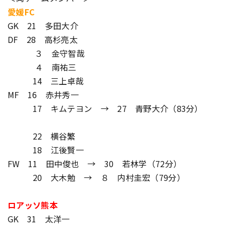
愛媛FC
GK 21 多田大介
DF 28 高杉亮太
３ 金守智哉
４ 南祐三
14 三上卓哉
MF 16 赤井秀一
17 キムテヨン → 27 青野大介（83分）
22 横谷繁
18 江後賢一
FW 11 田中俊也 → 30 若林学（72分）
20 大木勉 → ８ 内村圭宏（79分）
ロアッソ熊本
GK 31 太洋一