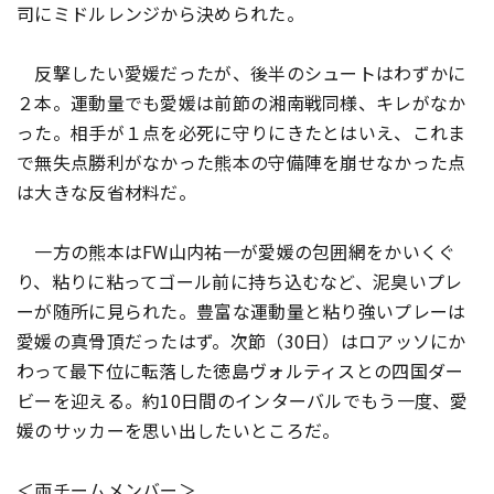
司にミドルレンジから決められた。
反撃したい愛媛だったが、後半のシュートはわずかに
２本。運動量でも愛媛は前節の湘南戦同様、キレがなか
った。相手が１点を必死に守りにきたとはいえ、これま
で無失点勝利がなかった熊本の守備陣を崩せなかった点
は大きな反省材料だ。
一方の熊本はFW山内祐一が愛媛の包囲網をかいくぐ
り、粘りに粘ってゴール前に持ち込むなど、泥臭いプレ
ーが随所に見られた。豊富な運動量と粘り強いプレーは
愛媛の真骨頂だったはず。次節（30日）はロアッソにか
わって最下位に転落した徳島ヴォルティスとの四国ダー
ビーを迎える。約10日間のインターバルでもう一度、愛
媛のサッカーを思い出したいところだ。
＜両チームメンバー＞