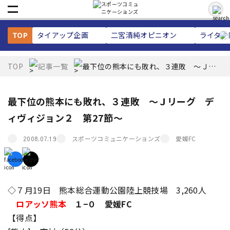
TOP
タイアップ企画
二宮清純
オピニオン
ライター
TOP
記事一覧
最下位の熊本にも敗れ、３連敗 〜Ｊリ
ーグ ディヴィジョン２ 第27節〜
最下位の熊本にも敗れ、３連敗 〜Ｊリーグ デ
ィヴィジョン２ 第27節〜
スポーツコミュニケーションズ
愛媛FC
2008.07.19
◇７月19日 熊本総合運動公園陸上競技場 3,260人
ロアッソ熊本
１−０ 愛媛FC
【得点】