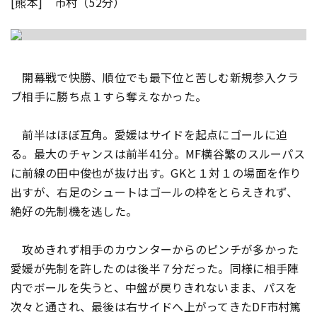
[熊本] 市村（52分）
開幕戦で快勝、順位でも最下位と苦しむ新規参入クラ
ブ相手に勝ち点１すら奪えなかった。
前半はほぼ互角。愛媛はサイドを起点にゴールに迫
る。最大のチャンスは前半41分。MF横谷繁のスルーパス
に前線の田中俊也が抜け出す。GKと１対１の場面を作り
出すが、右足のシュートはゴールの枠をとらえきれず、
絶好の先制機を逃した。
攻めきれず相手のカウンターからのピンチが多かった
愛媛が先制を許したのは後半７分だった。同様に相手陣
内でボールを失うと、中盤が戻りきれないまま、パスを
次々と通され、最後は右サイドへ上がってきたDF市村篤