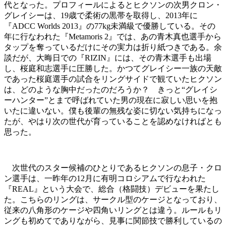
代となった。プロフィールによるとヒクソンの次男クロン・
グレイシーは、19歳で柔術の黒帯を取得し、2013年に
『ADCC Worlds 2013』の77kg未満級で優勝している。その
年に行なわれた『Metamoris 2』では、あの青木真也選手から
タップを奪っているだけにその実力は折り紙つきである。余
談だが、大晦日での『RIZIN』には、その青木選手も出場
し、桜庭和志選手に圧勝した。かつてグレイシー一族の天敵
であった桜庭選手の試合をリングサイドで観ていたヒクソン
は、どのような胸中だったのだろうか？ きっと“グレイシ
ーハンター”とまで呼ばれていた男の現在に寂しい思いを抱
いたに違いない。僕も後輩の無残な姿に切ない気持ちになっ
たが、やはり次の世代が育っていることを認めなければとも
思った。
次世代のスター候補のひとりであるヒクソンの息子・クロ
ン選手は、一昨年の12月に有明コロシアムで行なわれた
『REAL』という大会で、総合（格闘技）デビューを果たし
た。こちらのリングは、サークル型のケージとなっており、
従来の八角形のケージや四角いリングとは違う。ルールもリ
ングも初めてでありながら、見事に関節技で勝利しているの