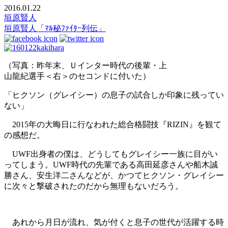
2016.01.22
垣原賢人
垣原賢人「ﾏﾙ秘ﾌｧｲﾀｰ列伝」
（写真：昨年末、Ｕインター時代の後輩・上
山龍紀選手＜右＞のセコンドに付いた）
「ヒクソン（グレイシー）の息子の試合しか印象に残ってい
ない」
2015年の大晦日に行なわれた総合格闘技『RIZIN』を観て
の感想だ。
UWF出身者の僕は、どうしてもグレイシー一族に目がい
ってしまう。UWF時代の先輩である高田延彦さんや船木誠
勝さん、安生洋二さんなどが、かつてヒクソン・グレイシー
に次々と撃破されたのだから無理もないだろう。
あれから月日が流れ、気が付くと息子の世代が活躍する時