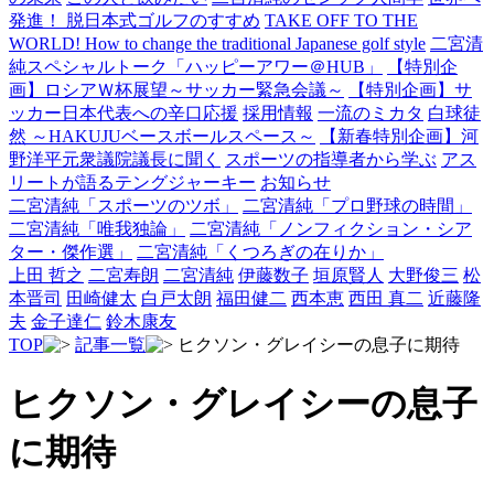
発進！ 脱日本式ゴルフのすすめ
TAKE OFF TO THE
WORLD! How to change the traditional Japanese golf style
二宮清
純スペシャルトーク「ハッピーアワー＠HUB」
【特別企
画】ロシアＷ杯展望～サッカー緊急会議～
【特別企画】サ
ッカー日本代表への辛口応援
採用情報
一流のミカタ
白球徒
然 ～HAKUJUベースボールスペース～
【新春特別企画】河
野洋平元衆議院議長に聞く
スポーツの指導者から学ぶ
アス
リートが語るテングジャーキー
お知らせ
二宮清純「スポーツのツボ」
二宮清純「プロ野球の時間」
二宮清純「唯我独論」
二宮清純「ノンフィクション・シア
ター・傑作選」
二宮清純「くつろぎの在りか」
上田 哲之
二宮寿朗
二宮清純
伊藤数子
垣原賢人
大野俊三
松
本晋司
田崎健太
白戸太朗
福田健二
西本恵
西田 真二
近藤隆
夫
金子達仁
鈴木康友
TOP
記事一覧
ヒクソン・グレイシーの息子に期待
ヒクソン・グレイシーの息子
に期待