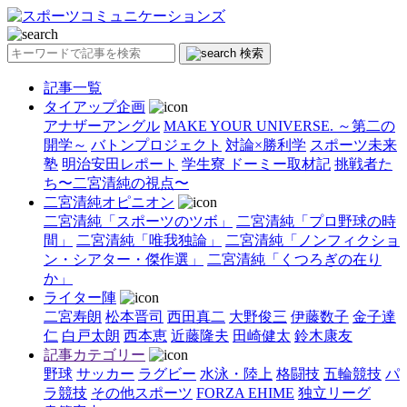
検索
記事一覧
タイアップ企画
アナザーアングル
MAKE YOUR UNIVERSE. ～第二の
開学～
バトンプロジェクト
対論×勝利学
スポーツ未来
塾
明治安田レポート
学生寮 ドーミー取材記
挑戦者た
ち〜二宮清純の視点〜
二宮清純オピニオン
二宮清純「スポーツのツボ」
二宮清純「プロ野球の時
間」
二宮清純「唯我独論」
二宮清純「ノンフィクショ
ン・シアター・傑作選」
二宮清純「くつろぎの在り
か」
ライター陣
二宮寿朗
松本晋司
西田真二
大野俊三
伊藤数子
金子達
仁
白戸太朗
西本恵
近藤隆夫
田崎健太
鈴木康友
記事カテゴリー
野球
サッカー
ラグビー
水泳・陸上
格闘技
五輪競技
パ
ラ競技
その他スポーツ
FORZA EHIME
独立リーグ