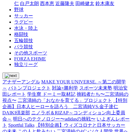
仁
白戸太朗
西本恵
近藤隆夫
田崎健太
鈴木康友
野球
サッカー
ラグビー
水泳・陸上
格闘技
五輪競技
パラ競技
その他スポーツ
FORZA EHIME
独立リーグ
アナザーアングル
MAKE YOUR UNIVERSE. ～第二の開学
～
バトンプロジェクト
対論×勝利学
スポーツ未来塾
明治安
田レポート
学生寮 ドーミー取材記
挑戦者たち〜二宮清純の
視点〜
二宮清純の「おなかを育てる」プロジェクト
【特別
企画】日本人ヒーローを語ろう 二宮清純VS.金子達仁
DAIKI倶楽部
ニノラボ＆RIZAP～コンディション向上委員
会～
明日へのテクノロジー〜adidasの挑戦〜
いよぎんレポー
ト
Sportful Talks
【特別企画】ウィズコロナと日本サッカー
の未来
この人と飲みたい
二宮清純のゼンソク人間学
世界へ