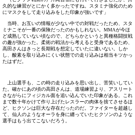
久的な練習がとにかく多かったですね。スタミナ強化のため
にマスクをして走り込みをした印象が強いです」
当時、お互いの情報が少ない中での対戦だったため、スタ
ミナこそが一番の保険だったのかもしれない。MMAが今ほ
ど成熟していない頃なので、どちらかというと異種格闘技戦
の趣が強かった。柔術の戦法から考えると受身であるため、
高田さんはきっと長期戦を想定していたに違いない。しか
し、酸素を取り込みにくい状態での走り込みは相当キツかっ
たはずだ。
上山選手も、この時の走り込みを思い出し、苦笑いしてい
た。確かにあの頃の高田さんは、道場練習より、アスリート
さながらにフィジカル面を追い込んでいた印象がある。これ
まで数十年かけて作り上げたレスラーの肉体を捨てさせるほ
ど、ヒクソンは巨大な存在だったのだ。ファイターを超越し
て、仙人のようなオーラを身に纏っていたヒクソンのような
選手はもう出てこないだろう。