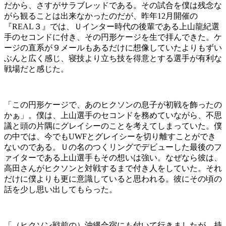
だから、さすがサラブレッドである。その試合を僕は残念な
がら観ることは出来なかったのだが、昨年12月開催の
『REAL３』では、Ｕインター時代の後輩である上山龍紀選
手のセコンドに付き、その円形ケージを生で拝んできた。ケ
ージの直系が９メールもあるだけに想像していたよりもずい
ぶんと広く感じ、寝技より立ち技を得意とする選手が有利な
戦場だと感じた。
「この円形ケージで、あのヒクソンの息子が初戦を飾ったの
かぁ」。僕は、上山選手のセコンドを務めていながら、不思
議と頭の片隅にグレイシーのことを考えてしまっていた。僕
の中では、今でもUWFとグレイシーを切り離すことができ
ないのである。Ｕの名のつくリングでデビューした最後のフ
ァイターである上山選手もその想いは強い。なぜなら彼は、
高田さんがヒクソンと対戦するまで付き人をしていた。それ
だけに僕よりも更に意識していると思われる。彼にその頃の
話を少し思い出してもらった。
「（ヒクソン戦前の）沖縄合宿にも付いて行きましたが、持