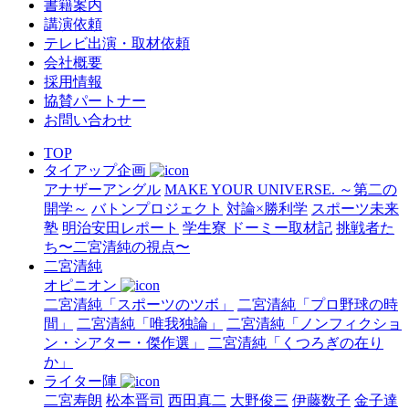
書籍案内
講演依頼
テレビ出演・取材依頼
会社概要
採用情報
協賛パートナー
お問い合わせ
TOP
タイアップ企画
アナザーアングル
MAKE YOUR UNIVERSE. ～第二の
開学～
バトンプロジェクト
対論×勝利学
スポーツ未来
塾
明治安田レポート
学生寮 ドーミー取材記
挑戦者た
ち〜二宮清純の視点〜
二宮清純
オピニオン
二宮清純「スポーツのツボ」
二宮清純「プロ野球の時
間」
二宮清純「唯我独論」
二宮清純「ノンフィクショ
ン・シアター・傑作選」
二宮清純「くつろぎの在り
か」
ライター陣
二宮寿朗
松本晋司
西田真二
大野俊三
伊藤数子
金子達