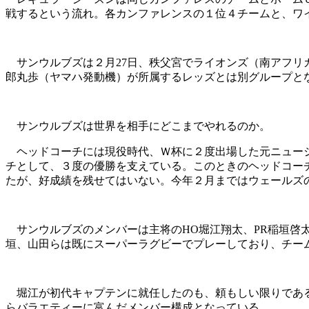
戦するという流れ。各カンファレンスの１位４チームと、ワ
サンウルブズは２月27日、秩父宮でライオンズ（南アフリカ
郎丸歩（ヤマハ発動機）が所属するレッズとは別グループとな
サンウルブズは世界を相手にどこまでやれるのか。
ヘッドコーチには現役時代、Ｗ杯に２度出場した元ニュージ
チとして、３度の優勝を支えている。このときのヘッドコーチ
たが、好成績を残せてはいない。今年２月まではウェールズ
サンウルブズのメンバーは主将のHO堀江翔太、PR稲垣啓太
垣、山田らは既にスーパーラグビーでプレーしており、チー
堀江が初代キャプテンに就任したのも、頼もしい限りである
らバラエティーに富んだメンバー構成となっている。