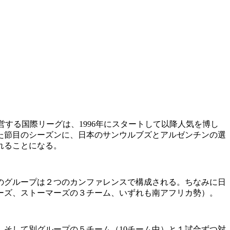
する国際リーグは、1996年にスタートして以降人気を博し
迎えた節目のシーズンに、日本のサンウルブズとアルゼンチンの選
れることになる。
のグループは２つのカンファレンスで構成される。ちなみに日
ーズ、ストーマーズの３チーム、いずれも南アフリカ勢）。
そして別グループの５チーム（10チーム中）と１試合ずつ対