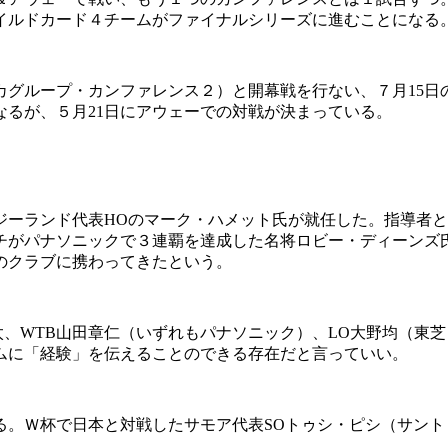
イルドカード４チームがファイナルシリーズに進むことになる
グループ・カンファレンス２）と開幕戦を行ない、７月15日の
るが、５月21日にアウェーでの対戦が決まっている。
ーランド代表HOのマーク・ハメット氏が就任した。指導者と
がパナソニックで３連覇を達成した名将ロビー・ディーンズ氏
のクラブに携わってきたという。
、WTB山田章仁（いずれもパナソニック）、LO大野均（東芝
ムに「経験」を伝えることのできる存在だと言っていい。
。Ｗ杯で日本と対戦したサモア代表SOトゥシ・ピシ（サントリ