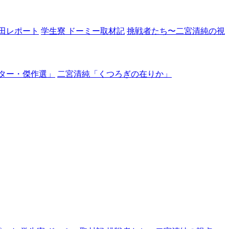
田レポート
学生寮 ドーミー取材記
挑戦者たち〜二宮清純の視
ター・傑作選」
二宮清純「くつろぎの在りか」