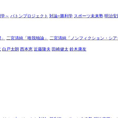
の開学～
バトンプロジェクト
対論×勝利学
スポーツ未来塾
明治安
間」
二宮清純「唯我独論」
二宮清純「ノンフィクション・シア
仁
白戸太朗
西本恵
近藤隆夫
田崎健太
鈴木康友