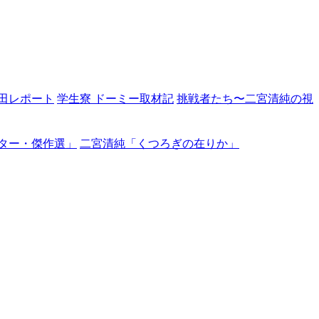
田レポート
学生寮 ドーミー取材記
挑戦者たち〜二宮清純の視
ター・傑作選」
二宮清純「くつろぎの在りか」