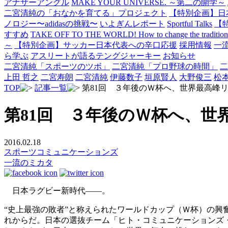
アナザーアングル
MAKE YOUR UNIVERSE. ～第二の開学～
二宮清純の「おなかを育てる」プロジェクト
【特別企画】日
ノロジー〜adidasの挑戦〜
いよぎんレポート
Sportful Talks
【
すすめ
TAKE OFF TO THE WORLD! How to change the traditional 
～
【特別企画】サッカー日本代表への辛口応援
採用情報
一
ら学ぶ
アスリートが語るテングジャーキー
お知らせ
二宮清純「スポーツのツボ」
二宮清純「プロ野球の時間」
二
上田 哲之
二宮寿朗
二宮清純
伊藤数子
垣原賢人
大野俊三
松
TOP
記事一覧
第81回 ３年後のＷ杯へ、世界最高峰
第81回 ３年後のＷ杯へ、世
2016.02.18
スポーツコミュニケーションズ
一流のミカタ
日本ラグビー新時代――。
“史上最強の敗者”と称えられたワールドカップ（Ｗ杯）の興
れからだ。日本の選抜チーム「ヒト・コミュニケーションズ