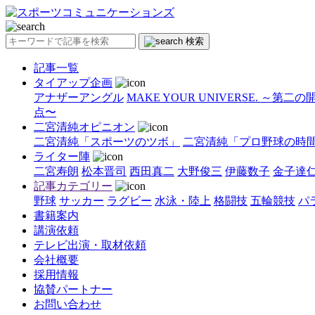
検索
記事一覧
タイアップ企画
アナザーアングル
MAKE YOUR UNIVERSE. ～第二
点〜
二宮清純オピニオン
二宮清純「スポーツのツボ」
二宮清純「プロ野球の時
ライター陣
二宮寿朗
松本晋司
西田真二
大野俊三
伊藤数子
金子達
記事カテゴリー
野球
サッカー
ラグビー
水泳・陸上
格闘技
五輪競技
パ
書籍案内
講演依頼
テレビ出演・取材依頼
会社概要
採用情報
協賛パートナー
お問い合わせ