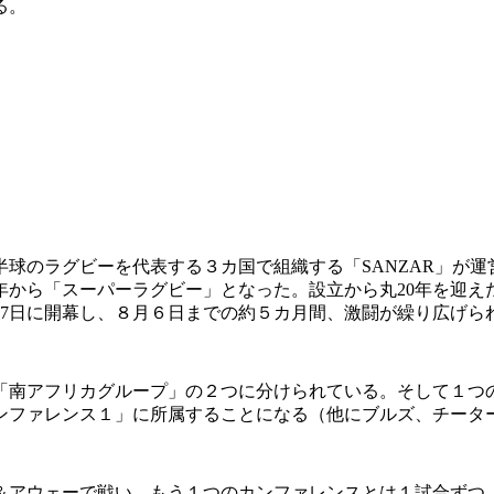
る。
のラグビーを代表する３カ国で組織する「SANZAR」が運営
11年から「スーパーラグビー」となった。設立から丸20年を
27日に開幕し、８月６日までの約５カ月間、激闘が繰り広げら
南アフリカグループ」の２つに分けられている。そして１つ
ンファレンス１」に所属することになる（他にブルズ、チータ
アウェーで戦い、もう１つのカンファレンスとは１試合ずつ。