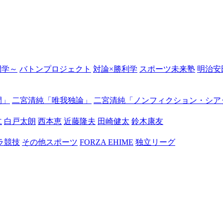
の開学～
バトンプロジェクト
対論×勝利学
スポーツ未来塾
明治安
間」
二宮清純「唯我独論」
二宮清純「ノンフィクション・シア
仁
白戸太朗
西本恵
近藤隆夫
田崎健太
鈴木康友
ラ競技
その他スポーツ
FORZA EHIME
独立リーグ