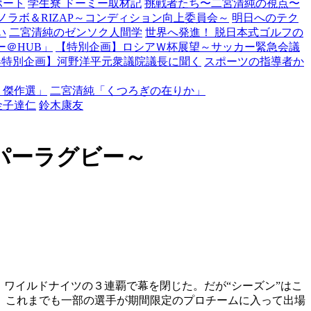
ポート
学生寮 ドーミー取材記
挑戦者たち〜二宮清純の視点〜
ノラボ＆RIZAP～コンディション向上委員会～
明日へのテク
い
二宮清純のゼンソク人間学
世界へ発進！ 脱日本式ゴルフの
＠HUB」
【特別企画】ロシアＷ杯展望～サッカー緊急会議
春特別企画】河野洋平元衆議院議長に聞く
スポーツの指導者か
・傑作選」
二宮清純「くつろぎの在りか」
金子達仁
鈴木康友
パーラグビー～
ワイルドナイツの３連覇で幕を閉じた。だが“シーズン”はこ
。これまでも一部の選手が期間限定のプロチームに入って出場