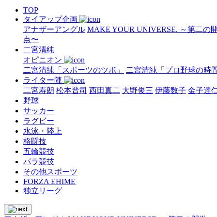
TOP
タイアップ企画
アナザーアングル
MAKE YOUR UNIVERSE. ～第二
点〜
二宮清純
オピニオン
二宮清純「スポーツのツボ」
二宮清純「プロ野球の時
ライター陣
二宮寿朗
松本晋司
西田真二
大野俊三
伊藤数子
金子達
野球
サッカー
ラグビー
水泳・陸上
格闘技
五輪競技
パラ競技
その他スポーツ
FORZA EHIME
独立リーグ