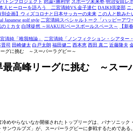
バトンプロジェクト
対論×勝利学
スポーツ未来塾
明治安田レ
本人ヒーローを語ろう 二宮清純VS.金子達仁
DAIKI倶楽部
ニ
特別企画】ウィズコロナと日本サッカーの未来
この人と飲みた
Japanese golf style
二宮清純スペシャルトーク「ハッピーアワー
流のミカタ
白球徒然 ～HAKUJUベースボールスペース～
【新
宮清純「唯我独論」
二宮清純「ノンフィクション・シアター
本晋司
田崎健太
白戸太朗
福田健二
西本恵
西田 真二
近藤隆夫
リーグに挑む ～スーパーラグビー～
界最高峰リーグに挑む ～スー
奮冷めやらないなか開催されたトップリーグは、パナソニック・
・サンウルブズ」が、スーパーラグビーに参戦するためである