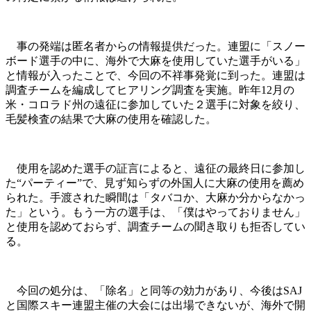
事の発端は匿名者からの情報提供だった­。連盟に「スノー
ボード選手の中に、海外で­大麻を使用していた選手がいる」
と情報が入ったことで、今回の不祥事発覚に到った。連盟は
調査チームを編成してヒアリング調査を実施。昨年12月の
米・コロラド州の遠征に参加していた２選手に対象を絞り、
毛髪検査の結果で大麻の使用を確認した。
使用を認めた選手の証言によると、遠征の最終日に参加し
た“パーティー”で、見ず知らずの外国人に大麻の使用を薦め
られた。手渡された瞬間は「タバコか、大麻か分からなかっ
た」という。もう一方の選手は、「僕はやっておりません」
と使用を認めておらず、調査チームの聞き取りも拒否してい
る。
今回の処分は、「除名」と同等の効力があり、今後はSAJ
と国際スキー連盟主催の大会には出場できないが、海外で開