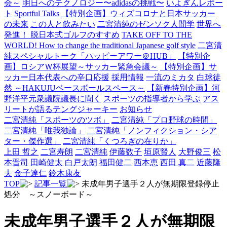
会～
明日へのテクノロジー〜adidasの挑戦〜
いよぎんレポー
ト
Sportful Talks
【特別企画】ウィズコロナと日本サッカー
の未来
この人と飲みたい
二宮清純のゼンソク人間学
世界へ
発進！ 脱日本式ゴルフのすすめ
TAKE OFF TO THE
WORLD! How to change the traditional Japanese golf style
二宮清
純スペシャルトーク「ハッピーアワー＠HUB」
【特別企
画】ロシアＷ杯展望～サッカー緊急会議～
【特別企画】サ
ッカー日本代表への辛口応援
採用情報
一流のミカタ
白球徒
然 ～HAKUJUベースボールスペース～
【新春特別企画】河
野洋平元衆議院議長に聞く
スポーツの指導者から学ぶ
アス
リートが語るテングジャーキー
お知らせ
二宮清純「スポーツのツボ」
二宮清純「プロ野球の時間」
二宮清純「唯我独論」
二宮清純「ノンフィクション・シア
ター・傑作選」
二宮清純「くつろぎの在りか」
上田 哲之
二宮寿朗
二宮清純
伊藤数子
垣原賢人
大野俊三
松
本晋司
田崎健太
白戸太朗
福田健二
西本恵
西田 真二
近藤隆
夫
金子達仁
鈴木康友
TOP
記事一覧
未成年男子選手２人が無期限登録停止
処分 ～スノーボード～
未成年男子選手２人が無期限