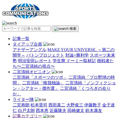
検索
記事一覧
タイアップ企画
アナザーアングル
MAKE YOUR UNIVERSE. ～第二の
開学～
バトンプロジェクト
対論×勝利学
スポーツ未来
塾
明治安田レポート
学生寮 ドーミー取材記
挑戦者た
ち〜二宮清純の視点〜
二宮清純オピニオン
二宮清純「スポーツのツボ」
二宮清純「プロ野球の時
間」
二宮清純「唯我独論」
二宮清純「ノンフィクショ
ン・シアター・傑作選」
二宮清純「くつろぎの在り
か」
ライター陣
二宮寿朗
松本晋司
西田真二
大野俊三
伊藤数子
金子達
仁
白戸太朗
西本恵
近藤隆夫
田崎健太
鈴木康友
記事カテゴリー