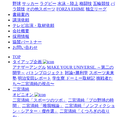
野球
サッカー
ラグビー
水泳・陸上
格闘技
五輪競技
パ
ラ競技
その他スポーツ
FORZA EHIME
独立リーグ
書籍案内
講演依頼
テレビ出演・取材依頼
会社概要
採用情報
協賛パートナー
お問い合わせ
TOP
タイアップ企画
アナザーアングル
MAKE YOUR UNIVERSE. ～第二の
開学～
バトンプロジェクト
対論×勝利学
スポーツ未来
塾
明治安田レポート
学生寮 ドーミー取材記
挑戦者た
ち〜二宮清純の視点〜
二宮清純
オピニオン
二宮清純「スポーツのツボ」
二宮清純「プロ野球の時
間」
二宮清純「唯我独論」
二宮清純「ノンフィクショ
ン・シアター・傑作選」
二宮清純「くつろぎの在り
か」