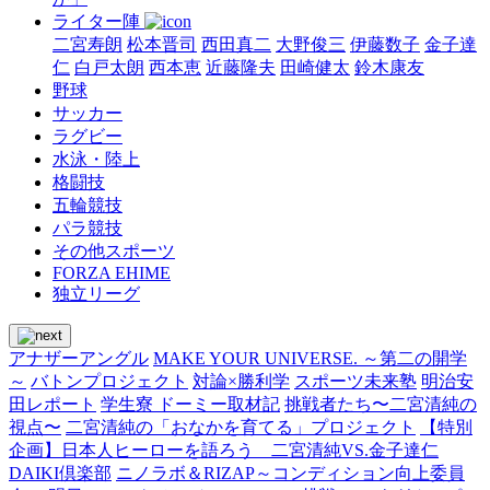
ライター陣
二宮寿朗
松本晋司
西田真二
大野俊三
伊藤数子
金子達
仁
白戸太朗
西本恵
近藤隆夫
田崎健太
鈴木康友
野球
サッカー
ラグビー
水泳・陸上
格闘技
五輪競技
パラ競技
その他スポーツ
FORZA EHIME
独立リーグ
アナザーアングル
MAKE YOUR UNIVERSE. ～第二の開学
～
バトンプロジェクト
対論×勝利学
スポーツ未来塾
明治安
田レポート
学生寮 ドーミー取材記
挑戦者たち〜二宮清純の
視点〜
二宮清純の「おなかを育てる」プロジェクト
【特別
企画】日本人ヒーローを語ろう 二宮清純VS.金子達仁
DAIKI倶楽部
ニノラボ＆RIZAP～コンディション向上委員