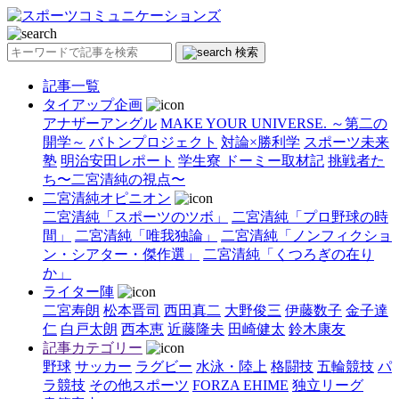
検索
記事一覧
タイアップ企画
アナザーアングル
MAKE YOUR UNIVERSE. ～第二の
開学～
バトンプロジェクト
対論×勝利学
スポーツ未来
塾
明治安田レポート
学生寮 ドーミー取材記
挑戦者た
ち〜二宮清純の視点〜
二宮清純オピニオン
二宮清純「スポーツのツボ」
二宮清純「プロ野球の時
間」
二宮清純「唯我独論」
二宮清純「ノンフィクショ
ン・シアター・傑作選」
二宮清純「くつろぎの在り
か」
ライター陣
二宮寿朗
松本晋司
西田真二
大野俊三
伊藤数子
金子達
仁
白戸太朗
西本恵
近藤隆夫
田崎健太
鈴木康友
記事カテゴリー
野球
サッカー
ラグビー
水泳・陸上
格闘技
五輪競技
パ
ラ競技
その他スポーツ
FORZA EHIME
独立リーグ