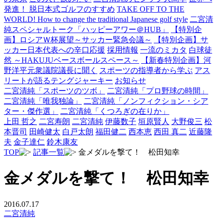
発進！ 脱日本式ゴルフのすすめ
TAKE OFF TO THE
WORLD! How to change the traditional Japanese golf style
二宮清
純スペシャルトーク「ハッピーアワー＠HUB」
【特別企
画】ロシアＷ杯展望～サッカー緊急会議～
【特別企画】サ
ッカー日本代表への辛口応援
採用情報
一流のミカタ
白球徒
然 ～HAKUJUベースボールスペース～
【新春特別企画】河
野洋平元衆議院議長に聞く
スポーツの指導者から学ぶ
アス
リートが語るテングジャーキー
お知らせ
二宮清純「スポーツのツボ」
二宮清純「プロ野球の時間」
二宮清純「唯我独論」
二宮清純「ノンフィクション・シア
ター・傑作選」
二宮清純「くつろぎの在りか」
上田 哲之
二宮寿朗
二宮清純
伊藤数子
垣原賢人
大野俊三
松
本晋司
田崎健太
白戸太朗
福田健二
西本恵
西田 真二
近藤隆
夫
金子達仁
鈴木康友
TOP
記事一覧
金メダルを撃て！ 松田知幸
金メダルを撃て！ 松田知幸
2016.07.17
二宮清純