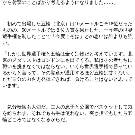
から射撃のことばかり考えるようになりました……」
初めて出場した五輪（北京）は10メートルこそ18位だった
ものの、50メートルでは８位入賞を果たした。一昨年の世界
選手権を制したことで「今度こそは」との思いは誰よりも強
い。
「しかし世界選手権と五輪は全く別物だと考えています。北
京のメダリストはロンドンにも出てくる。私はその者たちに
戦いを挑まなくてはならない。いくら世界選手権で勝ってい
るからと言って、その勲章が通用するほど五輪は甘くない。
ただ自分の力さえ発揮できれば、負けることはないと思って
います」
気分転換も大切だ。二人の息子と公園でバスケットして気
を紛らわす。それでも右手は使わない。突き指でもしたら五
輪どころではなくなるからだ。