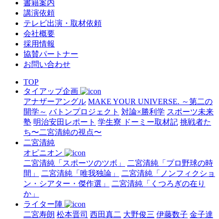
書籍案内
講演依頼
テレビ出演・取材依頼
会社概要
採用情報
協賛パートナー
お問い合わせ
TOP
タイアップ企画
アナザーアングル
MAKE YOUR UNIVERSE. ～第二の
開学～
バトンプロジェクト
対論×勝利学
スポーツ未来
塾
明治安田レポート
学生寮 ドーミー取材記
挑戦者た
ち〜二宮清純の視点〜
二宮清純
オピニオン
二宮清純「スポーツのツボ」
二宮清純「プロ野球の時
間」
二宮清純「唯我独論」
二宮清純「ノンフィクショ
ン・シアター・傑作選」
二宮清純「くつろぎの在り
か」
ライター陣
二宮寿朗
松本晋司
西田真二
大野俊三
伊藤数子
金子達