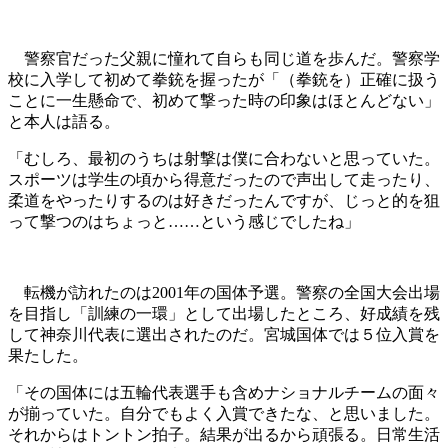
警察官だった父親に憧れて自らも同じ道を歩んだ。警察学
校に入学して初めて拳銃を握ったが「（拳銃を）正確に扱う
ことに一生懸命で、初めて撃った時の印象はほとんどない」
と本人は語る。
「むしろ、最初のうちは射撃は僕に合わないと思っていた。
スポーツは学生の頃から得意だったので声出して走ったり、
柔道をやったりするのは好きだったんですが、じっと的を狙
って撃つのはちょっと……という感じでしたね」
転機が訪れたのは2001年の国体予選。警察の全国大会出場
を目指し「訓練の一環」として出場したところ、好成績を残
して神奈川代表に選出されたのだ。宮城国体では５位入賞を
果たした。
「その国体には五輪代表選手も含めナショナルチームの面々
が揃っていた。自分でもよく入賞できたな、と思いました。
それからはトントン拍子。結果が出るから頑張る。日常生活