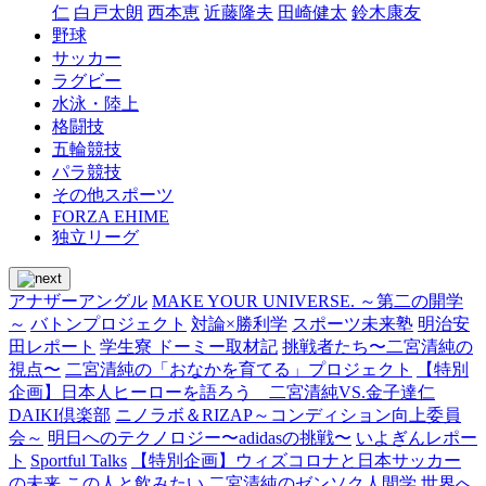
仁
白戸太朗
西本恵
近藤隆夫
田崎健太
鈴木康友
野球
サッカー
ラグビー
水泳・陸上
格闘技
五輪競技
パラ競技
その他スポーツ
FORZA EHIME
独立リーグ
アナザーアングル
MAKE YOUR UNIVERSE. ～第二の開学
～
バトンプロジェクト
対論×勝利学
スポーツ未来塾
明治安
田レポート
学生寮 ドーミー取材記
挑戦者たち〜二宮清純の
視点〜
二宮清純の「おなかを育てる」プロジェクト
【特別
企画】日本人ヒーローを語ろう 二宮清純VS.金子達仁
DAIKI倶楽部
ニノラボ＆RIZAP～コンディション向上委員
会～
明日へのテクノロジー〜adidasの挑戦〜
いよぎんレポー
ト
Sportful Talks
【特別企画】ウィズコロナと日本サッカー
の未来
この人と飲みたい
二宮清純のゼンソク人間学
世界へ