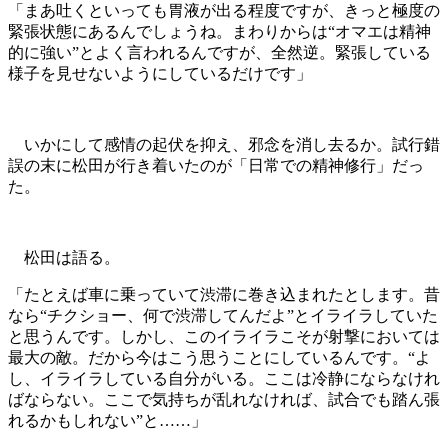
「まあ吐くといっても胃液が出る程度ですが、きっと極度の
緊張状態にあるんでしょうね。まわりからは“オマエは精神
的に強い”とよく言われるんですが、全然逆。緊張している
様子を見せないようにしているだけです」
いかにして感情の起伏を抑え、邪念を消し去るか。試行錯
誤の末に松田が行き着いたのが「日常での精神修行」だっ
た。
松田は語る。
「たとえば車に乗っていて渋滞に巻き込まれたとします。昔
なら“チクショー、何で渋滞してんだよ”とイライラしていた
と思うんです。しかし、このイライラこそが射撃においては
最大の敵。だから今はこう思うことにしているんです。“よ
し、イライラしている自分がいる。ここは冷静にならなけれ
ばならない。ここで気持ちが乱れなければ、試合でも踏ん張
れるかもしれない”と……」