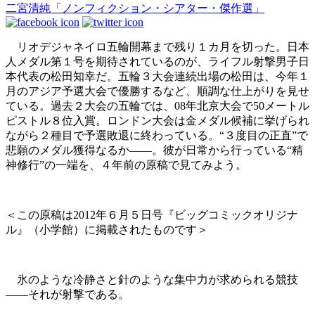
二宮清純「ノンフィクション・シアター・傑作選」
リオデジャネイロ五輪開幕まで残り１カ月を切った。日本
人メダル第１号を期待されているのが、ライフル射撃男子日
本代表の松田知幸だ。五輪３大会連続出場の松田は、今年１
月のアジア予選大会で優勝するなど、順調な仕上がりを見せ
ている。過去２大会の五輪では、08年北京大会で50メートル
ピストル８位入賞。ロンドン大会は金メダル候補に挙げられ
ながら２種目で予選敗退に終わっている。“３度目の正直”で
悲願のメダル獲得なるか――。彼が日常から行っている“精
神修行”の一端を、４年前の原稿で見てみよう。
＜この原稿は2012年６月５日号『ビッグコミックオリジナ
ル』（小学館）に掲載されたものです＞
氷のような冷静さと針のような集中力が求められる競技
――それが射撃である。