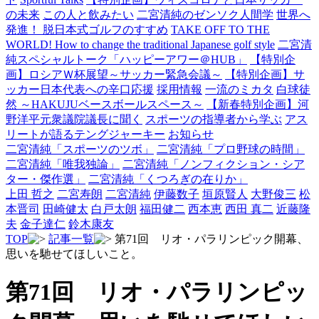
の未来
この人と飲みたい
二宮清純のゼンソク人間学
世界へ
発進！ 脱日本式ゴルフのすすめ
TAKE OFF TO THE
WORLD! How to change the traditional Japanese golf style
二宮清
純スペシャルトーク「ハッピーアワー＠HUB」
【特別企
画】ロシアＷ杯展望～サッカー緊急会議～
【特別企画】サ
ッカー日本代表への辛口応援
採用情報
一流のミカタ
白球徒
然 ～HAKUJUベースボールスペース～
【新春特別企画】河
野洋平元衆議院議長に聞く
スポーツの指導者から学ぶ
アス
リートが語るテングジャーキー
お知らせ
二宮清純「スポーツのツボ」
二宮清純「プロ野球の時間」
二宮清純「唯我独論」
二宮清純「ノンフィクション・シア
ター・傑作選」
二宮清純「くつろぎの在りか」
上田 哲之
二宮寿朗
二宮清純
伊藤数子
垣原賢人
大野俊三
松
本晋司
田崎健太
白戸太朗
福田健二
西本恵
西田 真二
近藤隆
夫
金子達仁
鈴木康友
TOP
記事一覧
第71回 リオ・パラリンピック開幕、
思いを馳せてほしいこと。
第71回 リオ・パラリンピッ