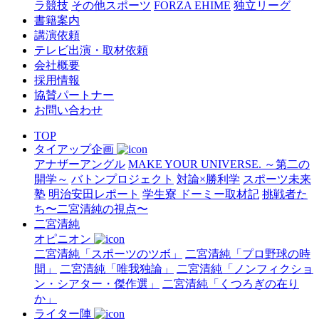
ラ競技
その他スポーツ
FORZA EHIME
独立リーグ
書籍案内
講演依頼
テレビ出演・取材依頼
会社概要
採用情報
協賛パートナー
お問い合わせ
TOP
タイアップ企画
アナザーアングル
MAKE YOUR UNIVERSE. ～第二の
開学～
バトンプロジェクト
対論×勝利学
スポーツ未来
塾
明治安田レポート
学生寮 ドーミー取材記
挑戦者た
ち〜二宮清純の視点〜
二宮清純
オピニオン
二宮清純「スポーツのツボ」
二宮清純「プロ野球の時
間」
二宮清純「唯我独論」
二宮清純「ノンフィクショ
ン・シアター・傑作選」
二宮清純「くつろぎの在り
か」
ライター陣