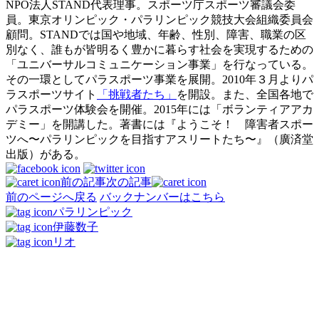
NPO法人STAND代表理事。スポーツ庁スポーツ審議会委
員。東京オリンピック・パラリンピック競技大会組織委員会
顧問。STANDでは国や地域、年齢、性別、障害、職業の区
別なく、誰もが皆明るく豊かに暮らす社会を実現するための
「ユニバーサルコミュニケーション事業」を行なっている。
その一環としてパラスポーツ事業を展開。
2010年３月よりパ
ラスポーツサイト
「挑戦者たち」
を開設。また、全国各地で
パラスポーツ体験会を開催。2015年には「ボランティアアカ
デミー」を開講した。著書には『ようこそ！ 障害者スポー
ツへ〜パラリンピックを目指すアスリートたち〜』（廣済堂
出版）がある。
前の記事
次の記事
前のページへ戻る
バックナンバーはこちら
パラリンピック
伊藤数子
リオ