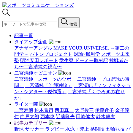
検索
記事一覧
タイアップ企画
アナザーアングル
MAKE YOUR UNIVERSE. ～第二の
開学～
バトンプロジェクト
対論×勝利学
スポーツ未来
塾
明治安田レポート
学生寮 ドーミー取材記
挑戦者た
ち〜二宮清純の視点〜
二宮清純オピニオン
二宮清純「スポーツのツボ」
二宮清純「プロ野球の時
間」
二宮清純「唯我独論」
二宮清純「ノンフィクショ
ン・シアター・傑作選」
二宮清純「くつろぎの在り
か」
ライター陣
二宮寿朗
松本晋司
西田真二
大野俊三
伊藤数子
金子達
仁
白戸太朗
西本恵
近藤隆夫
田崎健太
鈴木康友
記事カテゴリー
野球
サッカー
ラグビー
水泳・陸上
格闘技
五輪競技
パ