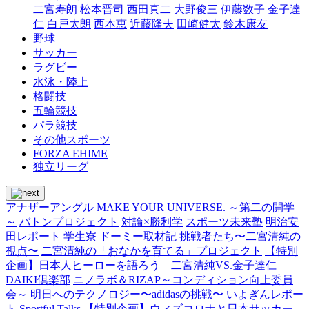
二宮寿朗
松本晋司
西田真二
大野俊三
伊藤数子
金子達
仁
白戸太朗
西本恵
近藤隆夫
田崎健太
鈴木康友
野球
サッカー
ラグビー
水泳・陸上
格闘技
五輪競技
パラ競技
その他スポーツ
FORZA EHIME
独立リーグ
アナザーアングル
MAKE YOUR UNIVERSE. ～第二の開学
～
バトンプロジェクト
対論×勝利学
スポーツ未来塾
明治安
田レポート
学生寮 ドーミー取材記
挑戦者たち〜二宮清純の
視点〜
二宮清純の「おなかを育てる」プロジェクト
【特別
企画】日本人ヒーローを語ろう 二宮清純VS.金子達仁
DAIKI倶楽部
ニノラボ＆RIZAP～コンディション向上委員
会～
明日へのテクノロジー〜adidasの挑戦〜
いよぎんレポー
ト
Sportful Talks
【特別企画】ウィズコロナと日本サッカー