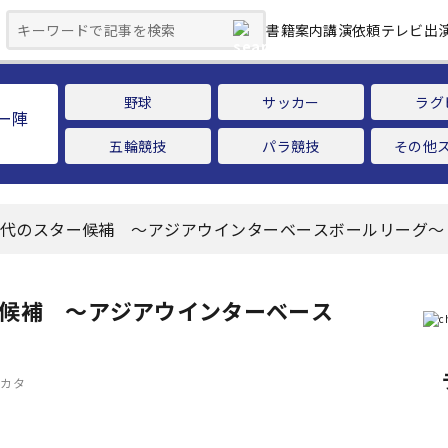
書籍案内
講演依頼
テレビ出
野球
サッカー
ラグ
ー陣
五輪競技
パラ競技
その他
世代のスター候補 ～アジアウインターベースボールリーグ～
ー候補 ～アジアウインターベース
ミカタ