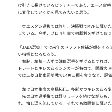
け引きに長けているピッチャーであり、エース背番
に変化していくかを見てみたいと思う。
ウエスタン選抜では昨年、決勝戦でMVPに輝いた
している。今季、プロ４年目で初勝利を挙げており
「JABA選抜」では来年のドラフト候補が顔をそ
い指標となるだろう。
右腕、左腕一人ずつ注目選手を挙げるとすれば、右
トレートとキレのあるシンカーが特徴で、関西大時
では三菱自動車岡崎戦で14奪三振を奪うなど、評
左は日本生命の高橋拓巳。多彩かつキレのある変
先の日本選手権では好リリーフを続けながらも、
れ、悔し涙を流している。それでも敢闘賞に輝いた