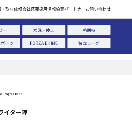
演・取材依頼
会社概要
採用情報
協賛パートナー
お問い合わせ
ビー
水泳・陸上
格闘技
スポーツ
FORZA EHIME
独立リーグ
ライター陣