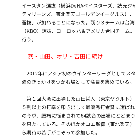
イースタン選抜（横浜DeNAベイスターズ、読売
テマリーンズ、東北楽天ゴールデンイーグルス）、
選抜」が加わることになった。残り３チームは台湾
（KBO）選抜、ヨーロッパ＆アメリカ合同チーム
行う。
燕・山田、オリ・吉田に続け
2012年にアジア初のウインターリーグとしてス
躍のきっかけをつかむ場として注目を集めている。
第１回大会に出場した山田哲人（東京ヤクルト）
５割以上の打率を叩き出して最優秀打者賞に選ばれ
の今季、腰痛に悩まされて64試合の出場にとどま
を果たしている。そのほかオコエ瑠偉（東北楽天）
ら期待の若手がこぞって参加した。