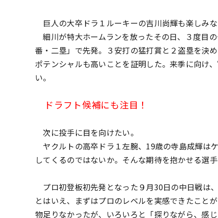
巨人の大卒ドラ１ルーキーの吉川尚輝も楽しみな
細川が特大ホームランを放ったその日、３度目の
番・二塁」で先発。３安打の猛打賞と２盗塁を決め
ポテンシャルも高いことを証明した。来季に向け、
い。
ドラフト候補にも注目！
次に投手に目を向けたい。
ヤクルトの高卒ドラ１左腕、19歳の寺島成輝はケ
してくるのではないか。そんな期待を抱かせる選手
プロ初登板初先発となった９月30日の中日戦は、
とはいえ、まずはプロのレベルを実感できたことが
物足りなかったが、いろいろと「探りながら、感じ