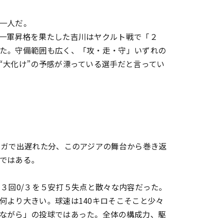
一人だ。
一軍昇格を果たした吉川はヤクルト戦で「２
た。守備範囲も広く、「攻・走・守」いずれの
“大化け”の予感が漂っている選手だと言ってい
ガで出遅れた分、このアジアの舞台から巻き返
ではある。
３回0/３を５安打５失点と散々な内容だった。
何より大きい。球速は140キロそこそこと少々
ながら」の投球ではあった。全体の構成力、駆