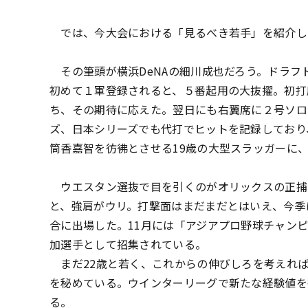
では、今大会における「見るべき若手」を紹介し
その筆頭が横浜DeNAの細川成也だろう。ドラフ
初めて１軍登録されると、５番起用の大抜擢。初打
ち、その期待に応えた。翌日にも右翼席に２号ソロ
ズ、日本シリーズでも代打でヒットを記録しており
筒香嘉智を彷彿とさせる19歳の大型スラッガーに
ウエスタン選抜で目を引くのがオリックスの正捕
と、強肩がウリ。打撃面はまだまだとはいえ、今季
合に出場した。11月には「アジアプロ野球チャンピ
加選手として招集されている。
まだ22歳と若く、これからの伸びしろを考えれ
を秘めている。ウインターリーグで新たな経験値を
る。