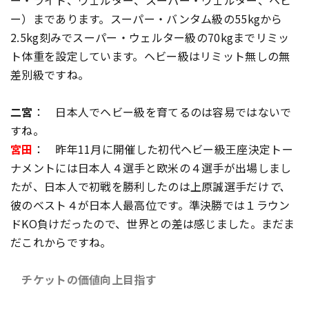
ー・ライト、ウェルター、スーパー・ウェルター、ヘビ
ー）まであります。スーパー・バンタム級の55kgから
2.5kg刻みでスーパー・ウェルター級の70kgまでリミッ
ト体重を設定しています。ヘビー級はリミット無しの無
差別級ですね。
二宮
： 日本人でヘビー級を育てるのは容易ではないで
すね。
宮田
： 昨年11月に開催した初代ヘビー級王座決定トー
ナメントには日本人４選手と欧米の４選手が出場しまし
たが、日本人で初戦を勝利したのは上原誠選手だけ
で、
彼のベスト４が日本人最高位です。準決勝では１ラウン
ドKO負けだったので、世界との差は感じました。まだま
だこれからですね。
チケットの価値向上目指す