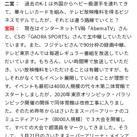
二宮
： 過去のK-1 は外国からヘビー級選手を連れてき
て、華々しいカードを組み、テレビ放映権料を得るビジ
ネスモデルでしたが、それとは違う路線でいくと？
宮田
： 現在はインターネットTV局「AbemaTV」さん
と、CSの「GAORA SPORTS」さんで生中継していただい
ています。また、フジテレビさんで90分枠の録画中継、
テレビ東京さんでは毎週レギュラー番組を放送していた
だいています。もちろん、いい時間帯で放送していただ
き、いい放映権料をいただけることは有難いですが、も
しそれがなくてもイベント展開していけることが理想で
す。イベントも最初は4000人規模の代々木第二体育館で
スタートしましたが、2020年東京オリンピック・パラリ
ンピック開催の関係で同体育館は改修工事に入りまし
た。そのため昨年からはさいたまスーパーアリーナのコ
ミュニティアリーナ（8000人規模）で３大会を開催し
て、すべての大会で超満員をマークしてきました。そう
して、３月21日のさいたまスーパーアリーナ・メインア