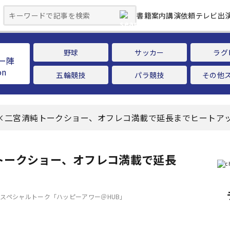
書籍案内
講演依頼
テレビ出
野球
サッカー
ラグ
ー陣
五輪競技
パラ競技
その他
後×二宮清純トークショー、オフレコ満載で延長までヒートア
トークショー、オフレコ満載で延長
スペシャルトーク「ハッピーアワー＠HUB」