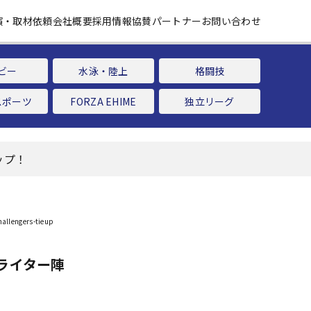
演・取材依頼
会社概要
採用情報
協賛パートナー
お問い合わせ
ビー
水泳・陸上
格闘技
スポーツ
FORZA EHIME
独立リーグ
ップ！
ライター陣