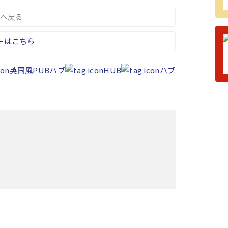
へ戻る
ーはこちら
英国風PUBハブ
HUB
ハブ