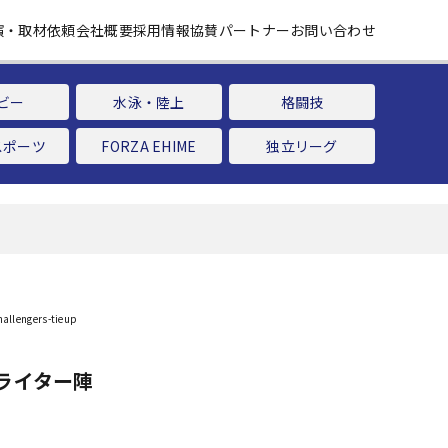
演・取材依頼
会社概要
採用情報
協賛パートナー
お問い合わせ
ビー
水泳・陸上
格闘技
スポーツ
FORZA EHIME
独立リーグ
ライター陣