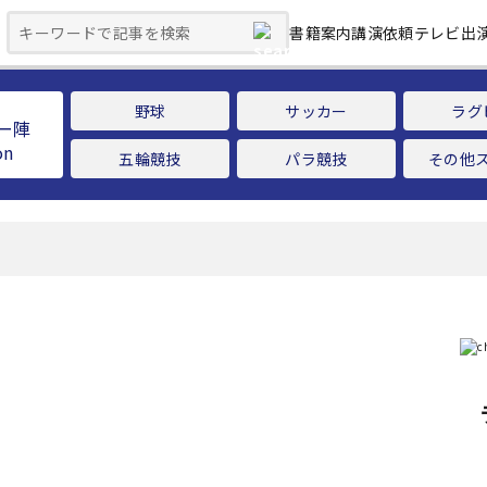
書籍案内
講演依頼
テレビ出
野球
サッカー
ラグ
ー陣
五輪競技
パラ競技
その他