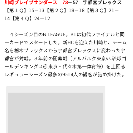
川崎ブレイブサンダース 78
－57 宇都宮ブレックス
【第１Ｑ】15－13【第２Ｑ】18－18【第３Ｑ】21－
14【第４Ｑ】24－12
４シーズン目のB.LEAGUE。B1は初代ファイナルと同
一カードでスタートした。新HCを迎えた川崎と、チーム
名を栃木ブレックスから宇都宮ブレックスに変わった宇
都宮が対戦。３年前の開幕戦（アルバルク東京vs.琉球ゴ
ールデンキングス＠東京・代々木第一体育館）を上回る
レギュラーシーズン最多の9514人の観客が詰め掛けた。