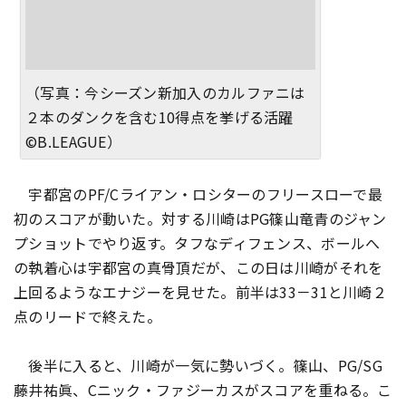
（写真：今シーズン新加入のカルファニは
２本のダンクを含む10得点を挙げる活躍
©B.LEAGUE）
宇都宮のPF/Cライアン・ロシターのフリースローで最
初のスコアが動いた。対する川崎はPG篠山竜青のジャン
プショットでやり返す。タフなディフェンス、ボールへ
の執着心は宇都宮の真骨頂だが、この日は川崎がそれを
上回るようなエナジーを見せた。前半は33－31と川崎２
点のリードで終えた。
後半に入ると、川崎が一気に勢いづく。篠山、PG/SG
藤井祐眞、Cニック・ファジーカスがスコアを重ねる。こ