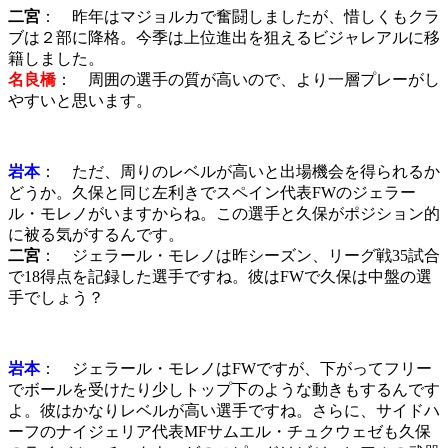
二宮
： 昨年はマジョルカで奮闘しましたが、惜しくもクラ
ブは２部に降格。今季は上位進出を狙えるビジャレアルに移
籍しました。
名良橋
： 周囲の選手の質が高いので、より一層プレーがし
やすいと思います。
岩本
： ただ、周りのレベルが高いと出場機会を得られるか
どうか。久保と同じ左利きでスペイン代表FWのジェラー
ル・モレノがいますからね。この選手と久保がポジション的
に被る気がするんです。
二宮
： ジェラール・モレノは昨シーズン、リーグ戦35試合
で18得点を記録した選手ですね。彼はFWで久保は中盤の選
手でしょう？
岩本
： ジェラール・モレノはFWですが、下がってフリー
でボールを受けたり少しトップ下のような動きもするんです
よ。彼はかなりレベルが高い選手ですね。さらに、サイドハ
ーフのナイジェリア代表MFサムエル・チュクウェゼも久保