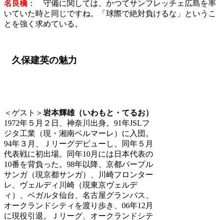
名良橋
： 守備に関しては、かつてサンフレッチェ広島を率
いていた時と同じですね。「球際で絶対負けるな」というこ
とを強く求めている。
久保建英の魅力
＜ゲスト＞
岩本輝雄（いわもと・てるお）
1972年５月２日、神奈川出身。91年JSLフ
ジタ工業（現・湘南ベルマーレ）に入団。
94年３月、Ｊリーグデビューし、同年５月
代表戦に初出場。同年10月には日本代表の
10番を背負った。98年以降、京都パープル
サンガ（現京都サンガ）、川崎フロンター
レ、ヴェルディ川崎（現東京ヴェルデ
ィ）、ベガルタ仙台、名古屋グランパス、
オークランドシティを渡り歩き、06年12月
に現役引退。Ｊリーグ、オークランドシテ