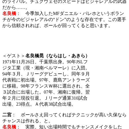
のライバル。チュクウェゼのスピードはビジャレアルの武器
だから……。
名良橋
： 今季加入したMFダニエル・パレホというボラン
チが今のビジャレアルの“ドン”のような存在です。この選手
から信頼されれば、ボールが回ってくると思います。
＜ゲスト＞
名良橋晃（ならはし・あきら）
1971年11月26日、千葉県出身。90年JSLフ
ジタ工業（現・湘南ベルマーレ）に入団。
94年３月、Ｊリーグデビューし、同年９月
代表戦に初出場。97年、鹿島アントラーズ
に移籍。98年フランスＷ杯に選出され、全
３試合に出場した。07年、湘南に復帰。翌
年２月に現役引退。Ｊリーグ通算310試合
出場、23得点。Ａ代表38試合出場。
二宮
： ボールさえ回ってくればテクニックが高い久保なら
チャンスは作れる、と。
名良橋
： 実際、短い出場時間でもチャンスメイクをした