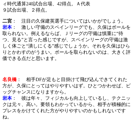
ィ時代通算240試合出場、42得点。Ａ代表
９試合出場、２得点。
二宮
： 注目の久保建英選手についてはいかがでしょう。
岩本
： 激しい守備のスペインリーグでも、久保はボールを
取られない。例えるならば、Ｊリーグの守備は慎重に“待
つ、見る”と言った感じですが、スペインリーグの守備は激
しく体ごと“潰しにくる”感じでしょうか。それを久保はひら
りとかわすのがうまい。ボールを取られないのは、大きく評
価できる点だと思います。
名良橋
： 相手DFが足もと目掛けて飛び込んできてくれた
方が、久保にとってはやりやすいはず。ひとつかわせば、ビ
ッグチャンスになりますから。
岩本
： 彼は年々、フィジカルも向上しているし、テクニッ
クは元々、高い。要領もわかっているから、相手が積極的に
プレスをかけてくれた方がやりやすいのかもしれないです
ね。