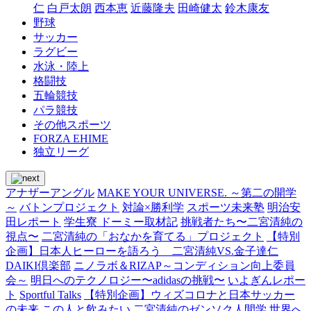
仁
白戸太朗
西本恵
近藤隆夫
田崎健太
鈴木康友
野球
サッカー
ラグビー
水泳・陸上
格闘技
五輪競技
パラ競技
その他スポーツ
FORZA EHIME
独立リーグ
アナザーアングル
MAKE YOUR UNIVERSE. ～第二の開学
～
バトンプロジェクト
対論×勝利学
スポーツ未来塾
明治安
田レポート
学生寮 ドーミー取材記
挑戦者たち〜二宮清純の
視点〜
二宮清純の「おなかを育てる」プロジェクト
【特別
企画】日本人ヒーローを語ろう 二宮清純VS.金子達仁
DAIKI倶楽部
ニノラボ＆RIZAP～コンディション向上委員
会～
明日へのテクノロジー〜adidasの挑戦〜
いよぎんレポー
ト
Sportful Talks
【特別企画】ウィズコロナと日本サッカー
の未来
この人と飲みたい
二宮清純のゼンソク人間学
世界へ