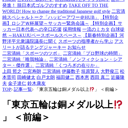
発進！ 脱日本式ゴルフのすすめ
TAKE OFF TO THE
WORLD! How to change the traditional Japanese golf style
二宮清
純スペシャルトーク「ハッピーアワー＠HUB」
【特別企
画】ロシアＷ杯展望～サッカー緊急会議～
【特別企画】サ
ッカー日本代表への辛口応援
採用情報
一流のミカタ
白球徒
然 ～HAKUJUベースボールスペース～
【新春特別企画】河
野洋平元衆議院議長に聞く
スポーツの指導者から学ぶ
アス
リートが語るテングジャーキー
お知らせ
二宮清純「スポーツのツボ」
二宮清純「プロ野球の時間」
二宮清純「唯我独論」
二宮清純「ノンフィクション・シア
ター・傑作選」
二宮清純「くつろぎの在りか」
上田 哲之
二宮寿朗
二宮清純
伊藤数子
垣原賢人
大野俊三
松
本晋司
田崎健太
白戸太朗
福田健二
西本恵
西田 真二
近藤隆
夫
金子達仁
鈴木康友
TOP
記事一覧
「東京五輪は銅メダル以上
」 ＜前編＞
「東京五輪は銅メダル以上
」 ＜前編＞