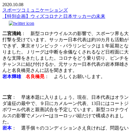
2020.10.08
スポーツコミュニケーションズ
【特別企画】ウィズコロナと日本サッカーの未来
二宮清純
： 新型コロナウイルスの影響で、スポーツ界も大
打撃を受けています。サッカー日本代表は約10カ月も活動が
できず、東京オリンピック・パラリンピックは１年延期とな
りました。Ｊリーグは中断を余儀なくされるなど日程面に大
きな支障をきたしました。コロナをどう乗り切り、ピンチを
チャンスに結び付けるか。元サッカー日本代表の岩本輝雄さ
んと名良橋晃さんに話を聞きます。
岩本輝雄
名良橋晃
： よろしくお願いします。
二宮
： 早速本題に入りましょう。現在、日本代表はオラン
ダ遠征の最中で、９日にカメルーン代表、13日にはコートジ
ボワール代表と親善試合を予定しています。新型コロナウイ
ルスの影響でメンバーはヨーロッパ組だけで構成されまし
た。
岩本
： 選手個々のコンディションさえ良ければ、問題ない