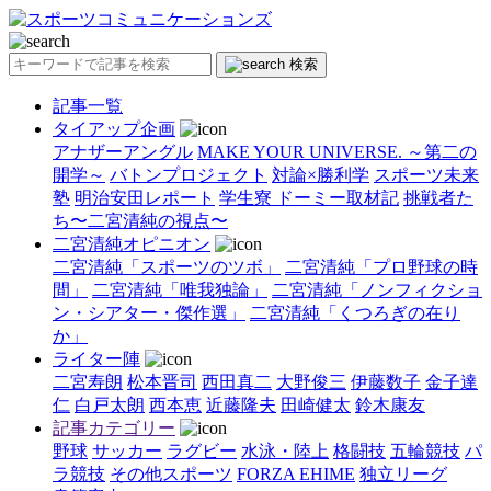
検索
記事一覧
タイアップ企画
アナザーアングル
MAKE YOUR UNIVERSE. ～第二の
開学～
バトンプロジェクト
対論×勝利学
スポーツ未来
塾
明治安田レポート
学生寮 ドーミー取材記
挑戦者た
ち〜二宮清純の視点〜
二宮清純オピニオン
二宮清純「スポーツのツボ」
二宮清純「プロ野球の時
間」
二宮清純「唯我独論」
二宮清純「ノンフィクショ
ン・シアター・傑作選」
二宮清純「くつろぎの在り
か」
ライター陣
二宮寿朗
松本晋司
西田真二
大野俊三
伊藤数子
金子達
仁
白戸太朗
西本恵
近藤隆夫
田崎健太
鈴木康友
記事カテゴリー
野球
サッカー
ラグビー
水泳・陸上
格闘技
五輪競技
パ
ラ競技
その他スポーツ
FORZA EHIME
独立リーグ