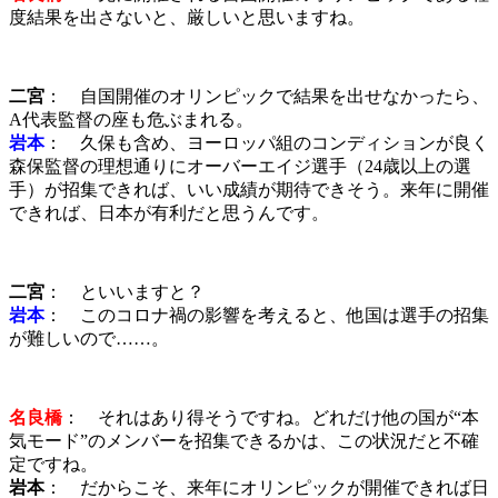
度結果を出さないと、厳しいと思いますね。
二宮
： 自国開催のオリンピックで結果を出せなかったら、
A代表監督の座も危ぶまれる。
岩本
： 久保も含め、ヨーロッパ組のコンディションが良く
森保監督の理想通りにオーバーエイジ選手（24歳以上の選
手）が招集できれば、いい成績が期待できそう。来年に開催
できれば、日本が有利だと思うんです。
二宮
： といいますと？
岩本
： このコロナ禍の影響を考えると、他国は選手の招集
が難しいので……。
名良橋
： それはあり得そうですね。どれだけ他の国が“本
気モード”のメンバーを招集できるかは、この状況だと不確
定ですね。
岩本
： だからこそ、来年にオリンピックが開催できれば日