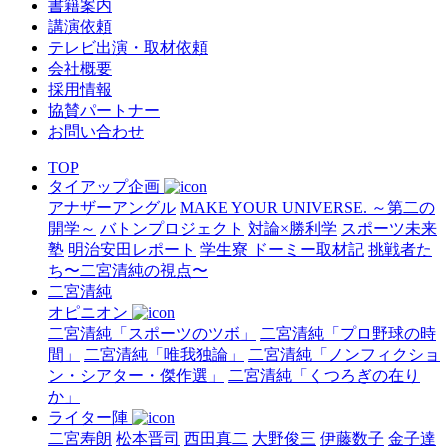
書籍案内
講演依頼
テレビ出演・取材依頼
会社概要
採用情報
協賛パートナー
お問い合わせ
TOP
タイアップ企画
アナザーアングル
MAKE YOUR UNIVERSE. ～第二の
開学～
バトンプロジェクト
対論×勝利学
スポーツ未来
塾
明治安田レポート
学生寮 ドーミー取材記
挑戦者た
ち〜二宮清純の視点〜
二宮清純
オピニオン
二宮清純「スポーツのツボ」
二宮清純「プロ野球の時
間」
二宮清純「唯我独論」
二宮清純「ノンフィクショ
ン・シアター・傑作選」
二宮清純「くつろぎの在り
か」
ライター陣
二宮寿朗
松本晋司
西田真二
大野俊三
伊藤数子
金子達