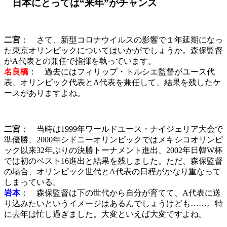
日本にとっては“来年”がチャンス
二宮
： さて、新型コロナウイルスの影響で１年延期になっ
た東京オリンピックについてはいかがでしょうか。森保監督
がA代表との兼任で指揮を執っています。
名良橋
： 過去にはフィリップ・トルシエ監督がユース代
表、オリンピック代表とA代表を兼任して、結果を残したケ
ースがありますよね。
二宮
： 当時は1999年ワールドユース・ナイジェリア大会で
準優勝、2000年シドニーオリンピックではメキシコオリンピ
ック以来32年ぶりの決勝トーナメント進出、2002年日韓W杯
では初のベスト16進出と結果を残しました。ただ、森保監督
の場合、オリンピック世代とA代表の日程がかなり重なって
しまっている。
岩本
： 森保監督は下の世代から自分が育てて、A代表に送
り込みたいというイメージはあるんでしょうけども……。特
に去年は忙し過ぎました。大変といえば大変ですよね。