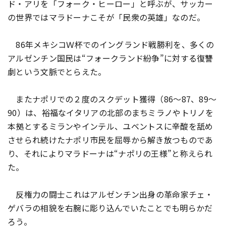
ド・アリを「フォーク・ヒーロー」と呼ぶが、サッカー
の世界ではマラドーナこそが「民衆の英雄」なのだ。
86年メキシコＷ杯でのイングランド戦勝利を、多くの
アルゼンチン国民は“フォークランド紛争”に対する復讐
劇という文脈でとらえた。
またナポリでの２度のスクデット獲得（86～87、89～
90）は、裕福なイタリアの北部のまちミラノやトリノを
本拠とするミランやインテル、ユベントスに辛酸を舐め
させられ続けたナポリ市民を屈辱から解き放つものであ
り、それによりマラドーナは“ナポリの王様”と称えられ
た。
反権力の闘士――これはアルゼンチン出身の革命家チェ・
ゲバラの相貌を右腕に彫り込んでいたことでも明らかだ
ろう。