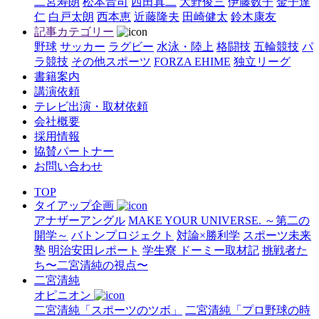
二宮寿朗
松本晋司
西田真二
大野俊三
伊藤数子
金子達
仁
白戸太朗
西本恵
近藤隆夫
田崎健太
鈴木康友
記事カテゴリー
野球
サッカー
ラグビー
水泳・陸上
格闘技
五輪競技
パ
ラ競技
その他スポーツ
FORZA EHIME
独立リーグ
書籍案内
講演依頼
テレビ出演・取材依頼
会社概要
採用情報
協賛パートナー
お問い合わせ
TOP
タイアップ企画
アナザーアングル
MAKE YOUR UNIVERSE. ～第二の
開学～
バトンプロジェクト
対論×勝利学
スポーツ未来
塾
明治安田レポート
学生寮 ドーミー取材記
挑戦者た
ち〜二宮清純の視点〜
二宮清純
オピニオン
二宮清純「スポーツのツボ」
二宮清純「プロ野球の時