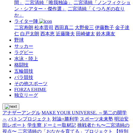
間」
二宮清純「唯我独論」
二宮清純「ノンフィクショ
ン・シアター・傑作選」
二宮清純「くつろぎの在り
か」
ライター陣
二宮寿朗
松本晋司
西田真二
大野俊三
伊藤数子
金子達
仁
白戸太朗
西本恵
近藤隆夫
田崎健太
鈴木康友
野球
サッカー
ラグビー
水泳・陸上
格闘技
五輪競技
パラ競技
その他スポーツ
FORZA EHIME
独立リーグ
アナザーアングル
MAKE YOUR UNIVERSE. ～第二の開学
～
バトンプロジェクト
対論×勝利学
スポーツ未来塾
明治安
田レポート
学生寮 ドーミー取材記
挑戦者たち〜二宮清純の
視点〜
二宮清純の「おなかを育てる」プロジェクト
【特別