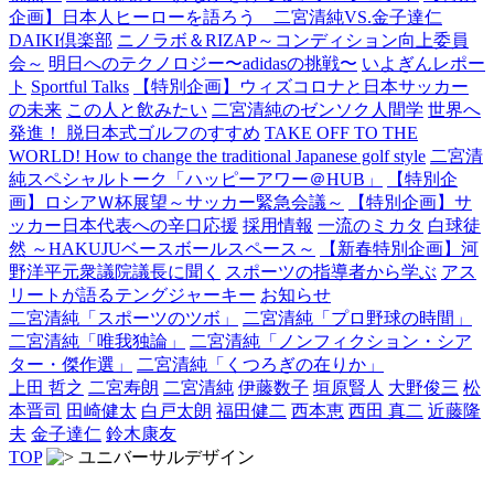
企画】日本人ヒーローを語ろう 二宮清純VS.金子達仁
DAIKI倶楽部
ニノラボ＆RIZAP～コンディション向上委員
会～
明日へのテクノロジー〜adidasの挑戦〜
いよぎんレポー
ト
Sportful Talks
【特別企画】ウィズコロナと日本サッカー
の未来
この人と飲みたい
二宮清純のゼンソク人間学
世界へ
発進！ 脱日本式ゴルフのすすめ
TAKE OFF TO THE
WORLD! How to change the traditional Japanese golf style
二宮清
純スペシャルトーク「ハッピーアワー＠HUB」
【特別企
画】ロシアＷ杯展望～サッカー緊急会議～
【特別企画】サ
ッカー日本代表への辛口応援
採用情報
一流のミカタ
白球徒
然 ～HAKUJUベースボールスペース～
【新春特別企画】河
野洋平元衆議院議長に聞く
スポーツの指導者から学ぶ
アス
リートが語るテングジャーキー
お知らせ
二宮清純「スポーツのツボ」
二宮清純「プロ野球の時間」
二宮清純「唯我独論」
二宮清純「ノンフィクション・シア
ター・傑作選」
二宮清純「くつろぎの在りか」
上田 哲之
二宮寿朗
二宮清純
伊藤数子
垣原賢人
大野俊三
松
本晋司
田崎健太
白戸太朗
福田健二
西本恵
西田 真二
近藤隆
夫
金子達仁
鈴木康友
TOP
ユニバーサルデザイン