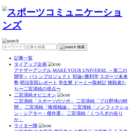
検索
記事一覧
タイアップ企画
アナザーアングル
MAKE YOUR UNIVERSE. ～第二の
開学～
バトンプロジェクト
対論×勝利学
スポーツ未来
塾
明治安田レポート
学生寮 ドーミー取材記
挑戦者た
ち〜二宮清純の視点〜
二宮清純オピニオン
二宮清純「スポーツのツボ」
二宮清純「プロ野球の時
間」
二宮清純「唯我独論」
二宮清純「ノンフィクショ
ン・シアター・傑作選」
二宮清純「くつろぎの在り
か」
ライター陣