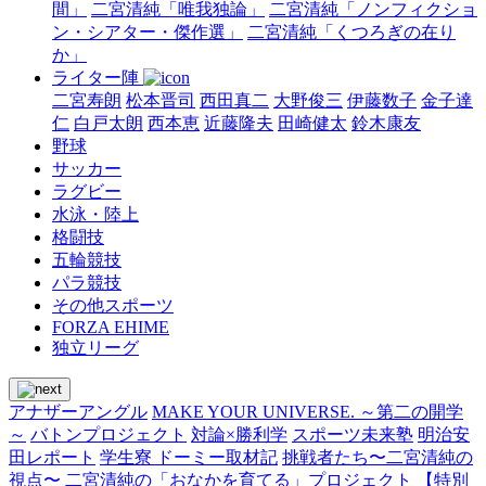
間」
二宮清純「唯我独論」
二宮清純「ノンフィクショ
ン・シアター・傑作選」
二宮清純「くつろぎの在り
か」
ライター陣
二宮寿朗
松本晋司
西田真二
大野俊三
伊藤数子
金子達
仁
白戸太朗
西本恵
近藤隆夫
田崎健太
鈴木康友
野球
サッカー
ラグビー
水泳・陸上
格闘技
五輪競技
パラ競技
その他スポーツ
FORZA EHIME
独立リーグ
アナザーアングル
MAKE YOUR UNIVERSE. ～第二の開学
～
バトンプロジェクト
対論×勝利学
スポーツ未来塾
明治安
田レポート
学生寮 ドーミー取材記
挑戦者たち〜二宮清純の
視点〜
二宮清純の「おなかを育てる」プロジェクト
【特別