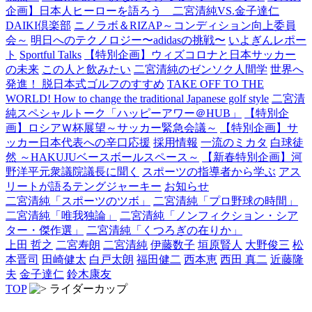
企画】日本人ヒーローを語ろう 二宮清純VS.金子達仁
DAIKI倶楽部
ニノラボ＆RIZAP～コンディション向上委員
会～
明日へのテクノロジー〜adidasの挑戦〜
いよぎんレポー
ト
Sportful Talks
【特別企画】ウィズコロナと日本サッカー
の未来
この人と飲みたい
二宮清純のゼンソク人間学
世界へ
発進！ 脱日本式ゴルフのすすめ
TAKE OFF TO THE
WORLD! How to change the traditional Japanese golf style
二宮清
純スペシャルトーク「ハッピーアワー＠HUB」
【特別企
画】ロシアＷ杯展望～サッカー緊急会議～
【特別企画】サ
ッカー日本代表への辛口応援
採用情報
一流のミカタ
白球徒
然 ～HAKUJUベースボールスペース～
【新春特別企画】河
野洋平元衆議院議長に聞く
スポーツの指導者から学ぶ
アス
リートが語るテングジャーキー
お知らせ
二宮清純「スポーツのツボ」
二宮清純「プロ野球の時間」
二宮清純「唯我独論」
二宮清純「ノンフィクション・シア
ター・傑作選」
二宮清純「くつろぎの在りか」
上田 哲之
二宮寿朗
二宮清純
伊藤数子
垣原賢人
大野俊三
松
本晋司
田崎健太
白戸太朗
福田健二
西本恵
西田 真二
近藤隆
夫
金子達仁
鈴木康友
TOP
ライダーカップ