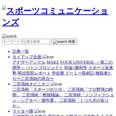
検索
記事一覧
タイアップ企画
アナザーアングル
MAKE YOUR UNIVERSE. ～第二の
開学～
バトンプロジェクト
対論×勝利学
スポーツ未来
塾
明治安田レポート
学生寮 ドーミー取材記
挑戦者た
ち〜二宮清純の視点〜
二宮清純オピニオン
二宮清純「スポーツのツボ」
二宮清純「プロ野球の時
間」
二宮清純「唯我独論」
二宮清純「ノンフィクショ
ン・シアター・傑作選」
二宮清純「くつろぎの在り
か」
ライター陣