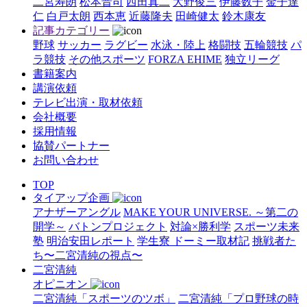
二宮寿朗
松本晋司
西田真二
大野俊三
伊藤数子
金子達
仁
白戸太朗
西本恵
近藤隆夫
田崎健太
鈴木康友
記事カテゴリー
野球
サッカー
ラグビー
水泳・陸上
格闘技
五輪競技
パ
ラ競技
その他スポーツ
FORZA EHIME
独立リーグ
書籍案内
講演依頼
テレビ出演・取材依頼
会社概要
採用情報
協賛パートナー
お問い合わせ
TOP
タイアップ企画
アナザーアングル
MAKE YOUR UNIVERSE. ～第二の
開学～
バトンプロジェクト
対論×勝利学
スポーツ未来
塾
明治安田レポート
学生寮 ドーミー取材記
挑戦者た
ち〜二宮清純の視点〜
二宮清純
オピニオン
二宮清純「スポーツのツボ」
二宮清純「プロ野球の時