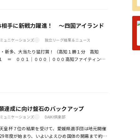
PB相手に新戦力躍進！ ～四国アイランド
ミュニケーションズ
独立リーグ結果＆ニュース
番・新多、大当たり猛打賞！（高知１勝１分 高知
 １ ＝ ００１｜０００｜０００高知ファイティング
１００｜００×勝利投手 丸山（１勝 […]
願達成に向け盤石のバックアップ
ミュニケーションズ
DAIKI倶楽部
天皇杯７位の結果を受けて、愛媛県選手団は地元開催
29年度が始まり、いよいよえひめ国体の開幕まで約５