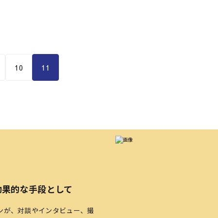
にかけて県内各地で行われる競技で愛媛県選手 […]
10
11
効果的な手段として
ンが、対談やインタビュー、撮