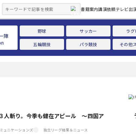
書籍案内
講演依頼
テレビ出
野球
サッカー
ラグ
ー陣
五輪競技
パラ競技
その他
３人斬り。今季も健在アピール ～四国ア
ミュニケーションズ
独立リーグ結果＆ニュース