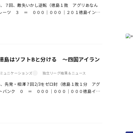
媛、７回、敵失いかし逆転（徳島１敗 アグリあなん
イレーツ ３ ＝ ０００｜０００｜２０１徳島インデ
０｜００１｜０００勝利投手 久保 […]
徳島はソフトBと分ける ～四国アイラン
ミュニケーションズ
独立リーグ結果＆ニュース
、先発・相澤７回2/3をゼロ封（徳島１敗１分 アグ
フトバンク ０ ＝ ０００｜０００｜０００徳島イン
０｜０００｜０００ […]