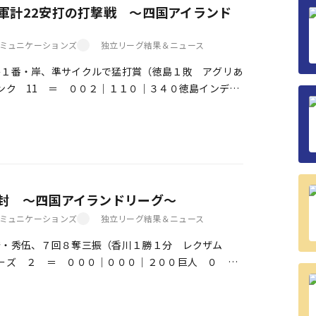
軍計22安打の打撃戦 ～四国アイランド
ミュニケーションズ
独立リーグ結果＆ニュース
１番・岸、準サイクルで猛打賞（徳島１敗 アグリあ
バンク 11 ＝ ００２｜１１０｜３４０徳島インディ
１３３｜０００勝利投手 尾形 […]
封 ～四国アイランドリーグ～
ミュニケーションズ
独立リーグ結果＆ニュース
発・秀伍、７回８奪三振（香川１勝１分 レクザム
ナーズ ２ ＝ ０００｜０００｜２００巨人 ０
勝利投手 秀伍（１勝）敗戦投手 山上 […]