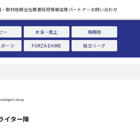
演・取材依頼
会社概要
採用情報
協賛パートナー
お問い合わせ
ビー
水泳・陸上
格闘技
スポーツ
FORZA EHIME
独立リーグ
ライター陣