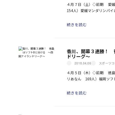
４月７日（土）◇前期 愛
154人）愛媛マンダリンパ
ィゴソックス １ ＝ ００
続きを読む
香川、開幕３連勝！ 
ドリーグ～
スポーツコ
2018.04.06
４月５日（木）◇前期 徳島
リあなん 169人）福岡ソ
ディゴソックス ０ ＝ ００
続きを読む