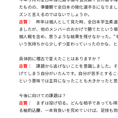
たものの、準優勝で全日本の強化選手Ｂになりまし
ズンと言えるのではないでしょうか。
古賀
： 昨年は個人として見た時、全日本学生柔道
ましたが、他のメンバーのおかげで勝てたという場
個人戦を含め、思うような結果を残せなかった。“も
いう気持ちから少しずつ変わっていったのかな、と
――具体的に稽古で変えたことはありますか？
古賀
： 課題から逃げないことを意識しました。そ
げてしまう自分がいたんです。自分が苦手とするこ
という意味では主将になったことも大きかったと思
――今後に向けての課題は？
古賀
： まずは投げ切る。どんな相手であっても得
る袖釣込腰、一本背負いを究めていけば、足技も効