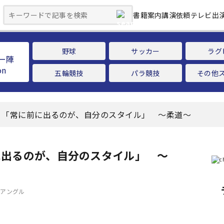
書籍案内
講演依頼
テレビ出
野球
サッカー
ラグ
ー陣
五輪競技
パラ競技
その他
、「常に前に出るのが、自分のスタイル」 ～柔道～
に出るのが、自分のスタイル」 ～
ーアングル