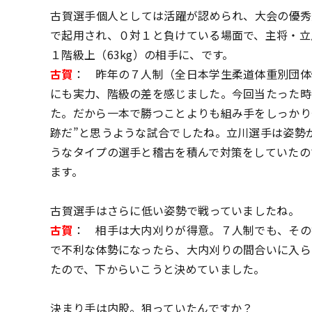
――古賀選手個人としては活躍が認められ、大会の優
で起用され、０対１と負けている場面で、主将・立
１階級上（63kg）の相手に、です。
古賀
： 昨年の７人制（全日本学生柔道体重別団体
にも実力、階級の差を感じました。今回当たった時
た。だから一本で勝つことよりも組み手をしっかり
跡だ”と思うような試合でしたね。立川選手は姿勢
うなタイプの選手と稽古を積んで対策をしていたの
ます。
――古賀選手はさらに低い姿勢で戦っていましたね。
古賀
： 相手は大内刈りが得意。７人制でも、その
で不利な体勢になったら、大内刈りの間合いに入ら
たので、下からいこうと決めていました。
――決まり手は内股。狙っていたんですか？