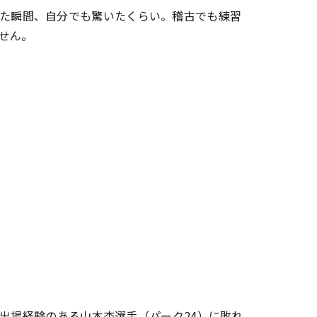
た瞬間、自分でも驚いたくらい。稽古でも練習
せん。
権出場経験のある山本杏選手（パーク24）に敗れ