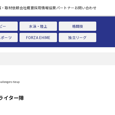
演・取材依頼
会社概要
採用情報
協賛パートナー
お問い合わせ
ビー
水泳・陸上
格闘技
スポーツ
FORZA EHIME
独立リーグ
ライター陣