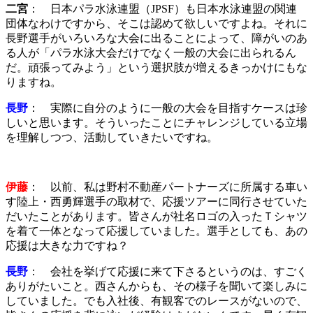
二宮
： 日本パラ水泳連盟（JPSF）も日本水泳連盟の関連
団体なわけですから、そこは認めて欲しいですよね。それに
長野選手がいろいろな大会に出ることによって、障がいのあ
る人が「パラ水泳大会だけでなく一般の大会に出られるん
だ。頑張ってみよう」という選択肢が増えるきっかけにもな
りますね。
長野
： 実際に自分のように一般の大会を目指すケースは珍
しいと思います。そういったことにチャレンジしている立場
を理解しつつ、活動していきたいですね。
伊藤
： 以前、私は野村不動産パートナーズに所属する車い
す陸上・西勇輝選手の取材で、応援ツアーに同行させていた
だいたことがあります。皆さんが社名ロゴの入ったＴシャツ
を着て一体となって応援していました。選手としても、あの
応援は大きな力ですね？
長野
： 会社を挙げて応援に来て下さるというのは、すごく
ありがたいこと。西さんからも、その様子を聞いて楽しみに
していました。でも入社後、有観客でのレースがないので、