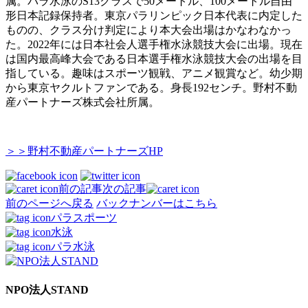
属。パラ水泳のS13クラスで50メートル、100メートル自由
形日本記録保持者。東京パラリンピック日本代表に内定した
ものの、クラス分け判定により本大会出場はかなわなかっ
た。2022年には日本社会人選手権水泳競技大会に出場。現在
は国内最高峰大会である日本選手権水泳競技大会の出場を目
指している。趣味はスポーツ観戦、アニメ観賞など。幼少期
から東京ヤクルトファンである。身長192センチ。野村不動
産パートナーズ株式会社所属。
＞＞野村不動産パートナーズHP
前の記事
次の記事
前のページへ戻る
バックナンバーはこちら
パラスポーツ
水泳
パラ水泳
NPO法人STAND