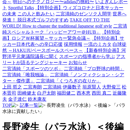
会～
明日へのテクノロジー〜adidasの挑戦〜
いよぎんレポー
ト
Sportful Talks
【特別企画】ウィズコロナと日本サッカー
の未来
この人と飲みたい
二宮清純のゼンソク人間学
世界へ
発進！ 脱日本式ゴルフのすすめ
TAKE OFF TO THE
WORLD! How to change the traditional Japanese golf style
二宮清
純スペシャルトーク「ハッピーアワー＠HUB」
【特別企
画】ロシアＷ杯展望～サッカー緊急会議～
【特別企画】サ
ッカー日本代表への辛口応援
採用情報
一流のミカタ
白球徒
然 ～HAKUJUベースボールスペース～
【新春特別企画】河
野洋平元衆議院議長に聞く
スポーツの指導者から学ぶ
アス
リートが語るテングジャーキー
お知らせ
二宮清純「スポーツのツボ」
二宮清純「プロ野球の時間」
二宮清純「唯我独論」
二宮清純「ノンフィクション・シア
ター・傑作選」
二宮清純「くつろぎの在りか」
上田 哲之
二宮寿朗
二宮清純
伊藤数子
垣原賢人
大野俊三
松
本晋司
田崎健太
白戸太朗
福田健二
西本恵
西田 真二
近藤隆
夫
金子達仁
鈴木康友
TOP
記事一覧
長野凌生（パラ水泳）＜後編＞「パラ
水泳に貢献したい」
長野凌生（パラ水泳）＜後編