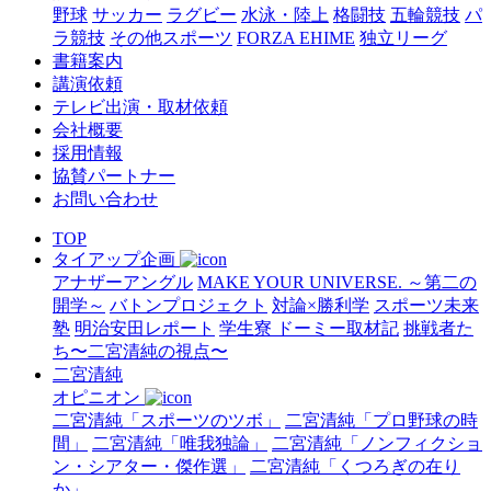
野球
サッカー
ラグビー
水泳・陸上
格闘技
五輪競技
パ
ラ競技
その他スポーツ
FORZA EHIME
独立リーグ
書籍案内
講演依頼
テレビ出演・取材依頼
会社概要
採用情報
協賛パートナー
お問い合わせ
TOP
タイアップ企画
アナザーアングル
MAKE YOUR UNIVERSE. ～第二の
開学～
バトンプロジェクト
対論×勝利学
スポーツ未来
塾
明治安田レポート
学生寮 ドーミー取材記
挑戦者た
ち〜二宮清純の視点〜
二宮清純
オピニオン
二宮清純「スポーツのツボ」
二宮清純「プロ野球の時
間」
二宮清純「唯我独論」
二宮清純「ノンフィクショ
ン・シアター・傑作選」
二宮清純「くつろぎの在り
か」