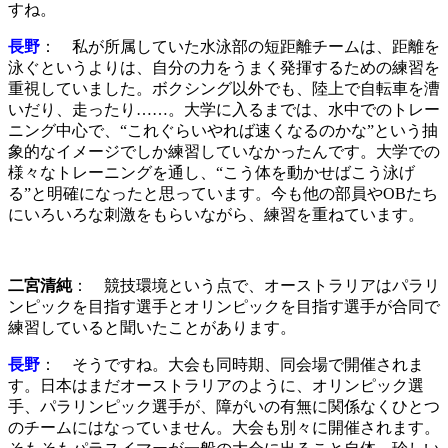
すね。
長野
： 私が所属していた水泳部の短距離チームは、距離を
泳ぐというよりは、自分の力をうまく発揮するための練習を
重視していました。ボクシング以外でも、陸上で自転車を漕
いだり、走ったり……。大学に入るまでは、水中でのトレー
ニング中心で、“これぐらいやれば速くなるのかな”という抽
象的なイメージでしか練習していなかったんです。大学での
様々なトレーニングを通し、“こう体を動かせばこう泳げ
る”と明確になったと思っています。今も他の部員やOBたち
にいろいろな刺激をもらいながら、練習を重ねています。
二宮清純
： 競技環境という点で、オーストラリアはパラリ
ンピックを目指す選手とオリンピックを目指す選手が合同で
練習していると聞いたことがあります。
長野
： そうですね。大会も同時期、同会場で開催されま
す。日本はまだオーストラリアのように、オリンピック選
手、パラリンピック選手が、障がいの有無に関係なくひとつ
のチームにはなっていません。大会も別々に開催されます。