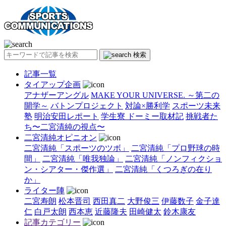
検索
記事一覧
タイアップ企画
アナザーアングル
MAKE YOUR UNIVERSE. ～第二の
開学～
バトンプロジェクト
対論×勝利学
スポーツ未来
塾
明治安田レポート
学生寮 ドーミー取材記
挑戦者た
ち〜二宮清純の視点〜
二宮清純オピニオン
二宮清純「スポーツのツボ」
二宮清純「プロ野球の時
間」
二宮清純「唯我独論」
二宮清純「ノンフィクショ
ン・シアター・傑作選」
二宮清純「くつろぎの在り
か」
ライター陣
二宮寿朗
松本晋司
西田真二
大野俊三
伊藤数子
金子達
仁
白戸太朗
西本恵
近藤隆夫
田崎健太
鈴木康友
記事カテゴリー