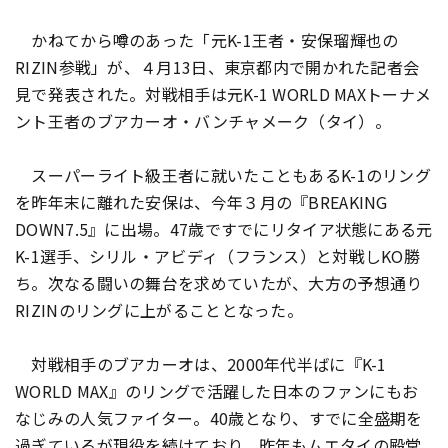
かねてから噂のあった「元K-1王者・安保瑠輝也の
RIZIN参戦」が、４月13日、東京都内で開かれた記者会
見で発表された。対戦相手は元K-1 WORLD MAXトーナメ
ント王者のブアカーオ・バンチャメーク（タイ）。
スーパーライト級王者に就いたこともあるK-1のリング
を昨年末に離れた安保は、今年３月の『BREAKING
DOWN7.5』に出場。47歳ですでにリタイア状態にある元
K-1選手、シリル・アビディ（フランス）と対戦しKO勝
ち。次なる闘いの舞台を求めていたが、大方の予想通り
RIZINのリングに上がることとなった。
対戦相手のブアカーオは、2000年代半ばに『K-1
WORLD MAX』のリングで活躍した日本のファンにもお
なじみの人気ファイター。40歳となり、すでに全盛期を
過ぎているが現役を続けており、昨年もムエタイの殿堂