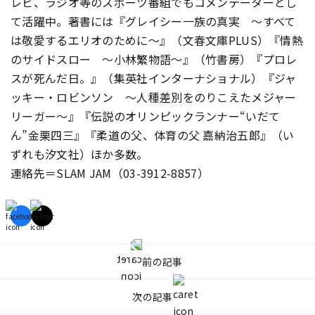
レビ、ラジオ等のスポーツ番組でもコメンテーターとし
て活躍中。著書には『グレイシー一族の真実 ～すべて
は敬愛するエリオのために～』（文春文庫PLUS）『情熱
のサイドスロー ～小林繁物語～』（竹書房）『プロレ
スが死んだ日。』（集英社インターナショナル）『ジャ
ッキー・ロビンソン ～人種差別をのりこえたメジャー
リーガー～』『伝説のオリンピックランナー“いだて
ん”金栗四三』『柔道の父、体育の父 嘉納治五郎』（い
ずれも汐文社）ほか多数。
連絡先＝SLAM JAM（03-3912-8857）
前の記事
次の記事