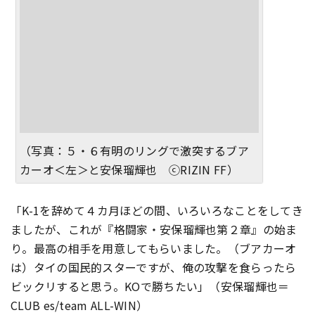
（写真：５・６有明のリングで激突するブア
カーオ＜左＞と安保瑠輝也 ⓒRIZIN FF）
「K-1を辞めて４カ月ほどの間、いろいろなことをしてき
ましたが、これが『格闘家・安保瑠輝也第２章』の始ま
り。最高の相手を用意してもらいました。（ブアカーオ
は）タイの国民的スターですが、俺の攻撃を食らったら
ビックリすると思う。KOで勝ちたい」（安保瑠輝也＝
CLUB es/team ALL-WIN）