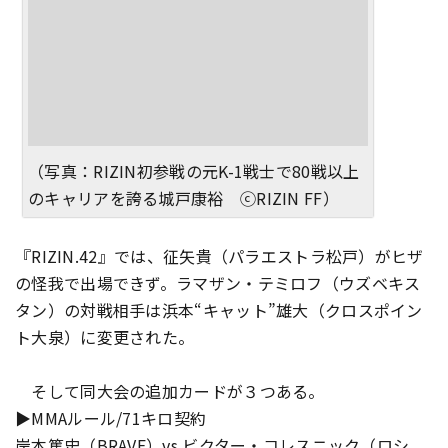
（写真：RIZIN初参戦の元K-1戦士で80戦以上
のキャリアを誇る城戸康裕 ⓒRIZIN FF）
『RIZIN.42』では、征矢貴（パラエストラ松戸）がヒザ
の怪我で出場できず。ラマザン・テミロフ（ウズベキス
タン）の対戦相手は浜本“キャット”雄大（クロスポイン
ト大泉）に変更された。
そして同大会の追加カードが３つある。
▶MMAルール/71キロ契約
岸本篤史（BRAVE）vs.ビクター・コレスニック（ロシ