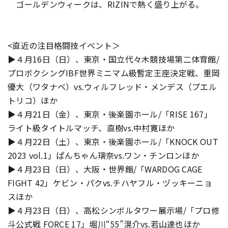
ゴールデンウィークは、RIZINで熱く盛り上がる。
<直近の注目格闘技イベント＞
▶４月16日（日）、東京・国立代々木競技場第二体育館/
プロボクシングIBF世界ミニマム級暫定王座決定戦、重岡
優大（ワタナベ）vs.ウィルフレッド・メンデス（プエル
トリコ）ほか
▶４月21日（金）、東京・後楽園ホール/「RISE 167」
ライト級タイトルマッチ、直樹vs.中村寛ほか
▶４月22日（土）、東京・後楽園ホール/「KNOCK OUT
2023 vol.1」ぱんちゃん璃奈vs.ワン・チンロンほか
▶４月23日（日）、大阪・世界館/「WARDOG CAGE
FIGHT 42」ケビン・パクvs.チハヤフル・ヅッキーニョ
スほか
▶４月23日（日）、高松シンボルタワー展示場/「プロ修
斗公式戦 FORCE 17」堀川“55”滉介vs.若山達也ほか