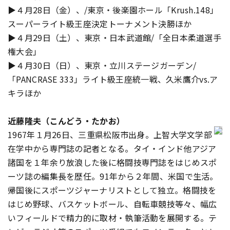
▶４月28日（金）、/東京・後楽園ホール「Krush.148」
スーパーライト級王座決定トーナメント決勝ほか
▶４月29日（土）、東京・日本武道館/「全日本柔道選手
権大会」
▶４月30日（日）、東京・立川ステージガーデン/
「PANCRASE 333」ライト級王座統一戦、久米鷹介vs.ア
キラほか
近藤隆夫（こんどう・たかお）
1967年１月26日、三重県松阪市出身。上智大学文学部
在学中から専門誌の記者となる。タイ・インド他アジア
諸国を１年余り放浪した後に格闘技専門誌をはじめスポ
ーツ誌の編集長を歴任。91年から２年間、米国で生活。
帰国後にスポーツジャーナリストとして独立。格闘技を
はじめ野球、バスケットボール、自転車競技等々、幅広
いフィールドで精力的に取材・執筆活動を展開する。テ