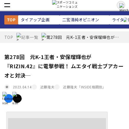
TOP
タイアップ企画
二宮清純
オピニオン
ライター
TOP
記事一覧
第278回 元K-1王者・安保瑠輝也が
『RIZIN.42』に電撃参戦！ ムエタイ戦士
ブアカーオと対決─
第278回 元K-1王者・安保瑠輝也が
『RIZIN.42』に電撃参戦！ ムエタイ戦士ブアカー
オと対決─
近藤隆夫
近藤隆夫「INSIDE格闘技」
2023.04.14