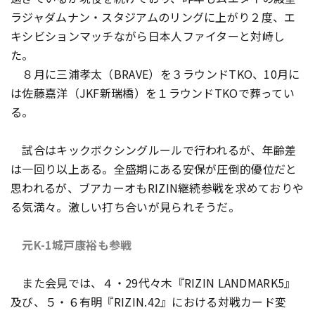
ラジャダムナン・スタジアムのリングに上がり２度、エ
キシビションマッチながら日本人ファイターと対峙し
た。
８月に三浦孝太（BRAVE）を３ラウンドTKO、10月に
は佐藤嘉洋（JKF新瑞橋）を１ラウンドTKOで葬ってい
る。
試合はキックボクシングルールで行われるが、年齢差
は一回り以上ある。全盛期にある安保が圧倒的優位だと
思われるが、ブアカーオもRIZIN継続参戦を求めておりや
る気満々。激しい打ち合いが見られそうだ。
元K-1城戸康裕も参戦
また会見では、４・29代々木『RIZIN LANDMARK5』
及び、５・６有明『RIZIN.42』における対戦カード変