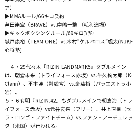
ア）
▶MMAルール/66キロ契約
芦田崇宏（BRAVE）vs.摩嶋一整 （毛利道場）
▶キックボクシングルール/69キロ契約
城戸康裕（TEAM ONE）vs.木村“ケルベロス”颯太(NJKF
心将塾)
４・29代々木『RIZIN LANDMARK5』ダブルメイン
は、朝倉未来（トライフォース赤坂）vs.牛久絢太郎（K-
Clann）、平本蓮（剛毅會）vs.斎藤裕（パラエストラ小
岩）。
５・６有明『RIZIN.42』もダブルメインで朝倉海（トラ
イフォース赤坂）vs元谷友喜（フリー）、井上直樹（セ
ラ・ロンゴ・ファイトチーム）vs.ファン・アーチュレッ
タ（米国）が行われる。