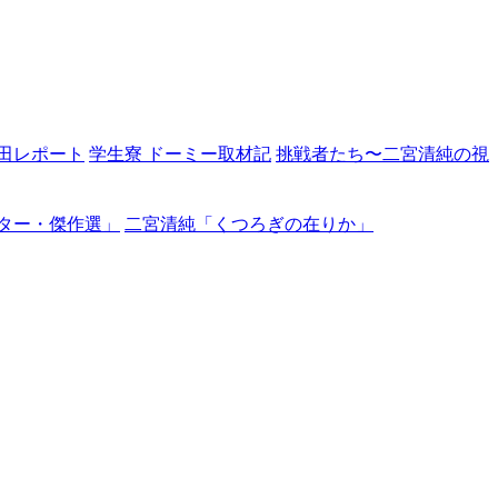
田レポート
学生寮 ドーミー取材記
挑戦者たち〜二宮清純の視
ター・傑作選」
二宮清純「くつろぎの在りか」