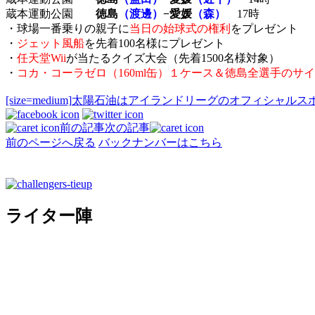
蔵本運動公園
徳島
（渡邊）
−愛媛
（森）
17時
・球場一番乗りの親子に
当日の始球式の権利
をプレゼント
・
ジェット風船
を先着100名様にプレゼント
・
任天堂Wii
が当たるクイズ大会（先着1500名様対象）
・
コカ・コーラゼロ（160ml缶）１ケース＆徳島全選手のサ
[size=medium]
太陽石油はアイランドリーグのオフィシャルス
前の記事
次の記事
前のページへ戻る
バックナンバーはこちら
ライター陣