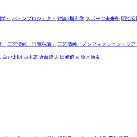
の開学～
バトンプロジェクト
対論×勝利学
スポーツ未来塾
明治安
間」
二宮清純「唯我独論」
二宮清純「ノンフィクション・シア
仁
白戸太朗
西本恵
近藤隆夫
田崎健太
鈴木康友