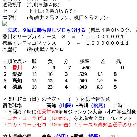
敗戦投手 浦川(５勝４敗)
セーブ 上里田(２勝３敗６Ｓ)
本塁打 (高)高井２号２ラン、梶田３号２ラン
丈武、９回に勝ち越しソロも分ける
（徳島４勝８敗３分、蔵
香川オリーブガイナーズ ３ ＝ １００００１００１
徳島インディゴソックス ３ ＝ １００００００１１ 
本塁打 (香)丈武７号ソロ
＜順位表＞ 勝 負 分 勝率 差 残
１
香川
20 ９ ７ .690 ９
２ 愛媛 18 16 ３ .529 4.5 ８
３ 高知 15 15 ４ .500 1.0 ９
４ 徳島 10 23 ４ .303 6.5 ８
＜６月17日（日）の予定＞ （ ）内は予告先発
宿毛球場
高知
（山隈）
−香川
（松尾）
14時
・５回終了時に
任天堂Wii
争奪ジャンケン大会（小中学生対象
・
コカ・コーラゼロ（160ml缶）
を来場者全員にプレゼント
・
コカ・コーラゼロ（160ml缶）１ケース＆高知全選手のサ
蔵本運動公園
徳島
（益田）
−愛媛
（近平）
14時