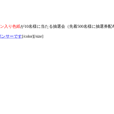
イン入り色紙
が10名様に当たる抽選会（先着500名様に抽選券配
ポンサーです
[/color][/size]