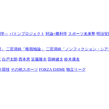
の開学～
バトンプロジェクト
対論×勝利学
スポーツ未来塾
明治安
間」
二宮清純「唯我独論」
二宮清純「ノンフィクション・シア
仁
白戸太朗
西本恵
近藤隆夫
田崎健太
鈴木康友
ラ競技
その他スポーツ
FORZA EHIME
独立リーグ