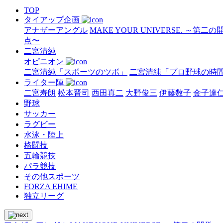
TOP
タイアップ企画
アナザーアングル
MAKE YOUR UNIVERSE. ～第二
点〜
二宮清純
オピニオン
二宮清純「スポーツのツボ」
二宮清純「プロ野球の時
ライター陣
二宮寿朗
松本晋司
西田真二
大野俊三
伊藤数子
金子達
野球
サッカー
ラグビー
水泳・陸上
格闘技
五輪競技
パラ競技
その他スポーツ
FORZA EHIME
独立リーグ