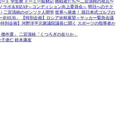
ポート
学生寮 ドーミー取材記
挑戦者たち〜二宮清純の視点〜
ノラボ＆RIZAP～コンディション向上委員会～
明日へのテク
い
二宮清純のゼンソク人間学
世界へ発進！ 脱日本式ゴルフの
＠HUB」
【特別企画】ロシアＷ杯展望～サッカー緊急会議
春特別企画】河野洋平元衆議院議長に聞く
スポーツの指導者か
・傑作選」
二宮清純「くつろぎの在りか」
金子達仁
鈴木康友