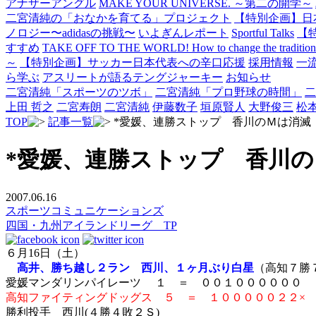
アナザーアングル
MAKE YOUR UNIVERSE. ～第二の開学～
二宮清純の「おなかを育てる」プロジェクト
【特別企画】日
ノロジー〜adidasの挑戦〜
いよぎんレポート
Sportful Talks
【
すすめ
TAKE OFF TO THE WORLD! How to change the traditional 
～
【特別企画】サッカー日本代表への辛口応援
採用情報
一
ら学ぶ
アスリートが語るテングジャーキー
お知らせ
二宮清純「スポーツのツボ」
二宮清純「プロ野球の時間」
二
上田 哲之
二宮寿朗
二宮清純
伊藤数子
垣原賢人
大野俊三
松
TOP
記事一覧
*愛媛、連勝ストップ 香川のＭは消滅
*愛媛、連勝ストップ 香川
2007.06.16
スポーツコミュニケーションズ
四国・九州アイランドリーグ TP
６月16日（土）
高井、勝ち越し２ラン 西川、１ヶ月ぶり白星
（高知７勝
愛媛マンダリンパイレーツ １ ＝ ００１００００００
高知ファイティングドッグス ５ ＝ １０００００２２×
勝利投手 西川(４勝４敗２Ｓ)