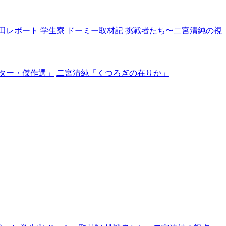
田レポート
学生寮 ドーミー取材記
挑戦者たち〜二宮清純の視
ター・傑作選」
二宮清純「くつろぎの在りか」