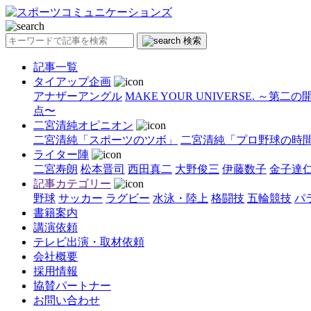
検索
記事一覧
タイアップ企画
アナザーアングル
MAKE YOUR UNIVERSE. ～第二
点〜
二宮清純オピニオン
二宮清純「スポーツのツボ」
二宮清純「プロ野球の時
ライター陣
二宮寿朗
松本晋司
西田真二
大野俊三
伊藤数子
金子達
記事カテゴリー
野球
サッカー
ラグビー
水泳・陸上
格闘技
五輪競技
パ
書籍案内
講演依頼
テレビ出演・取材依頼
会社概要
採用情報
協賛パートナー
お問い合わせ