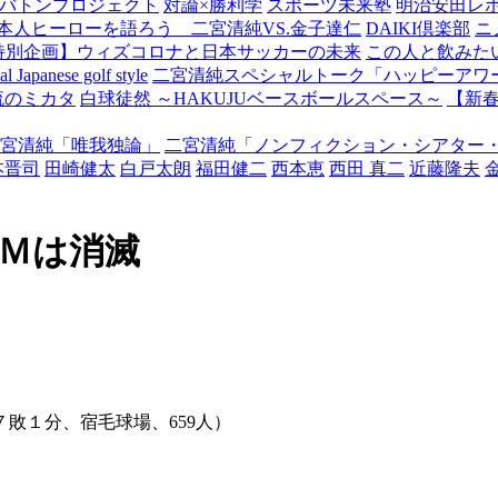
バトンプロジェクト
対論×勝利学
スポーツ未来塾
明治安田レ
本人ヒーローを語ろう 二宮清純VS.金子達仁
DAIKI倶楽部
ニ
特別企画】ウィズコロナと日本サッカーの未来
この人と飲みた
Japanese golf style
二宮清純スペシャルトーク「ハッピーアワー
流のミカタ
白球徒然 ～HAKUJUベースボールスペース～
【新
宮清純「唯我独論」
二宮清純「ノンフィクション・シアター
本晋司
田崎健太
白戸太朗
福田健二
西本恵
西田 真二
近藤隆夫
のＭは消滅
７敗１分、宿毛球場、659人）