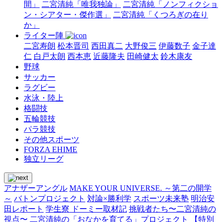
間」
二宮清純「唯我独論」
二宮清純「ノンフィクショ
ン・シアター・傑作選」
二宮清純「くつろぎの在り
か」
ライター陣
二宮寿朗
松本晋司
西田真二
大野俊三
伊藤数子
金子達
仁
白戸太朗
西本恵
近藤隆夫
田崎健太
鈴木康友
野球
サッカー
ラグビー
水泳・陸上
格闘技
五輪競技
パラ競技
その他スポーツ
FORZA EHIME
独立リーグ
アナザーアングル
MAKE YOUR UNIVERSE. ～第二の開学
～
バトンプロジェクト
対論×勝利学
スポーツ未来塾
明治安
田レポート
学生寮 ドーミー取材記
挑戦者たち〜二宮清純の
視点〜
二宮清純の「おなかを育てる」プロジェクト
【特別