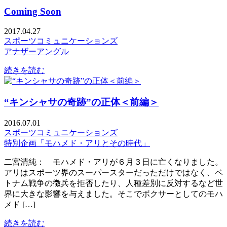
Coming Soon
2017.04.27
スポーツコミュニケーションズ
アナザーアングル
続きを読む
“キンシャサの奇跡”の正体＜前編＞
2016.07.01
スポーツコミュニケーションズ
特別企画「モハメド・アリとその時代」
二宮清純： モハメド・アリが６月３日に亡くなりました。
アリはスポーツ界のスーパースターだっただけではなく、ベ
トナム戦争の徴兵を拒否したり、人種差別に反対するなど世
界に大きな影響を与えました。そこでボクサーとしてのモハ
メド […]
続きを読む