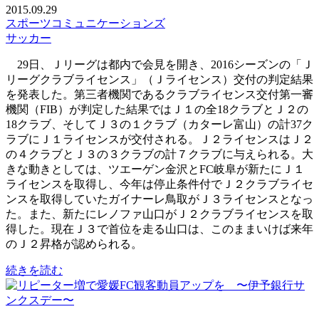
2015.09.29
スポーツコミュニケーションズ
サッカー
29日、Ｊリーグは都内で会見を開き、2016シーズンの「Ｊ
リーグクラブライセンス」（Ｊライセンス）交付の判定結果
を発表した。第三者機関であるクラブライセンス交付第一審
機関（FIB）が判定した結果ではＪ１の全18クラブとＪ２の
18クラブ、そしてＪ３の１クラブ（カターレ富山）の計37ク
ラブにＪ１ライセンスが交付される。Ｊ２ライセンスはＪ２
の４クラブとＪ３の３クラブの計７クラブに与えられる。大
きな動きとしては、ツエーゲン金沢とFC岐阜が新たにＪ１
ライセンスを取得し、今年は停止条件付でＪ２クラブライセ
ンスを取得していたガイナーレ鳥取がＪ３ライセンスとなっ
た。また、新たにレノファ山口がＪ２クラブライセンスを取
得した。現在Ｊ３で首位を走る山口は、このままいけば来年
のＪ２昇格が認められる。
続きを読む