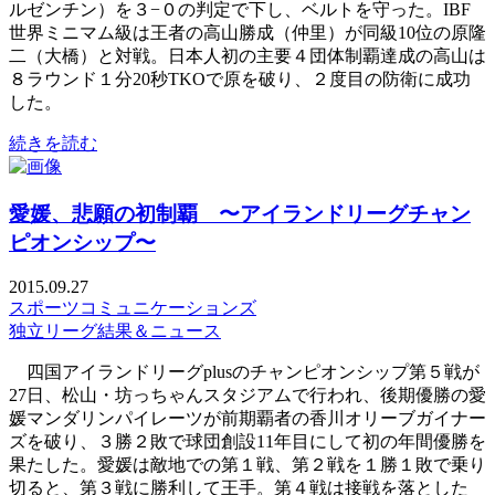
ルゼンチン）を３−０の判定で下し、ベルトを守った。IBF
世界ミニマム級は王者の高山勝成（仲里）が同級10位の原隆
二（大橋）と対戦。日本人初の主要４団体制覇達成の高山は
８ラウンド１分20秒TKOで原を破り、２度目の防衛に成功
した。
続きを読む
愛媛、悲願の初制覇 〜アイランドリーグチャン
ピオンシップ〜
2015.09.27
スポーツコミュニケーションズ
独立リーグ結果＆ニュース
四国アイランドリーグplusのチャンピオンシップ第５戦が
27日、松山・坊っちゃんスタジアムで行われ、後期優勝の愛
媛マンダリンパイレーツが前期覇者の香川オリーブガイナー
ズを破り、３勝２敗で球団創設11年目にして初の年間優勝を
果たした。愛媛は敵地での第１戦、第２戦を１勝１敗で乗り
切ると、第３戦に勝利して王手。第４戦は接戦を落とした