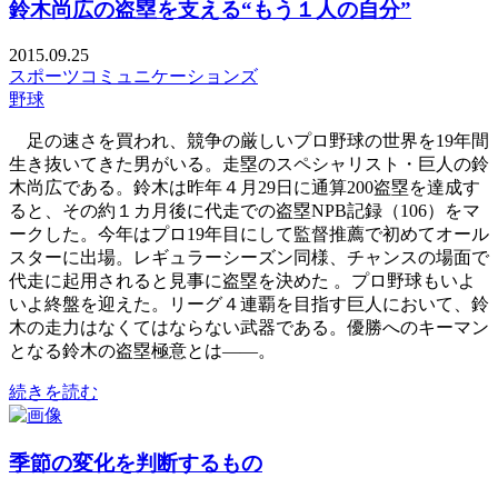
鈴木尚広の盗塁を支える“もう１人の自分”
2015.09.25
スポーツコミュニケーションズ
野球
足の速さを買われ、競争の厳しいプロ野球の世界を19年間
生き抜いてきた男がいる。走塁のスペシャリスト・巨人の鈴
木尚広である。鈴木は昨年４月29日に通算200盗塁を達成す
ると、その約１カ月後に代走での盗塁NPB記録（106）をマ
ークした。今年はプロ19年目にして監督推薦で初めてオール
スターに出場。レギュラーシーズン同様、チャンスの場面で
代走に起用されると見事に盗塁を決めた 。プロ野球もいよ
いよ終盤を迎えた。リーグ４連覇を目指す巨人において、鈴
木の走力はなくてはならない武器である。優勝へのキーマン
となる鈴木の盗塁極意とは――。
続きを読む
季節の変化を判断するもの