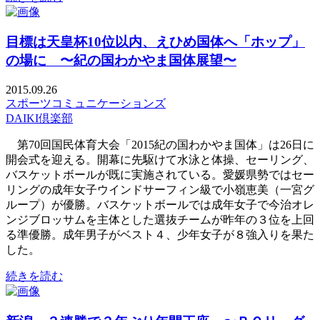
目標は天皇杯10位以内、えひめ国体へ「ホップ」
の場に 〜紀の国わかやま国体展望〜
2015.09.26
スポーツコミュニケーションズ
DAIKI倶楽部
第70回国民体育大会「2015紀の国わかやま国体」は26日に
開会式を迎える。開幕に先駆けて水泳と体操、セーリング、
バスケットボールが既に実施されている。愛媛県勢ではセー
リングの成年女子ウインドサーフィン級で小嶺恵美（一宮グ
ループ）が優勝。バスケットボールでは成年女子で今治オレ
ンジブロッサムを主体とした選抜チームが昨年の３位を上回
る準優勝。成年男子がベスト４、少年女子が８強入りを果た
した。
続きを読む