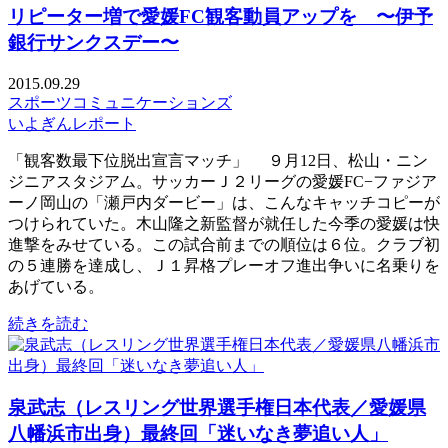
リピーター増で愛媛FC観客動員アップを 〜伊予
銀行サンクスデー〜
2015.09.29
スポーツコミュニケーションズ
いよぎんレポート
「観客数最下位脱出宣言マッチ」 ９月12日、松山・ニン
ジニアスタジアム。サッカーＪ２リーグの愛媛FC−ファジア
ーノ岡山の「瀬戸内ダービー」は、こんなキャッチコピーが
つけられていた。木山隆之新監督が就任した今季の愛媛は快
進撃をみせている。この試合前までの順位は６位。クラブ初
の５連勝を達成し、Ｊ１昇格プレーオフ進出争いに名乗りを
あげている。
続きを読む
泉武志（レスリング世界選手権日本代表／愛媛県
八幡浜市出身）最終回「迷いなき夢追い人」