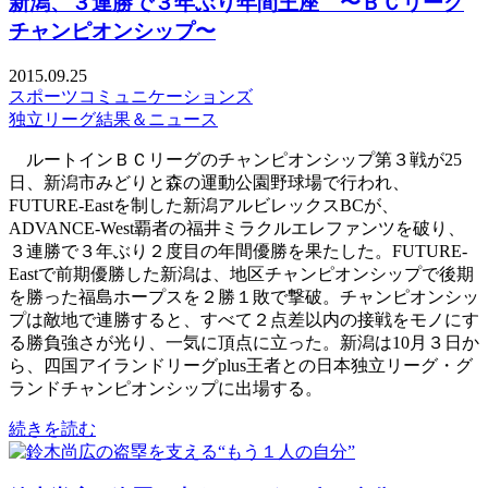
新潟、３連勝で３年ぶり年間王座 〜ＢＣリーグ
チャンピオンシップ〜
2015.09.25
スポーツコミュニケーションズ
独立リーグ結果＆ニュース
ルートインＢＣリーグのチャンピオンシップ第３戦が25
日、新潟市みどりと森の運動公園野球場で行われ、
FUTURE-Eastを制した新潟アルビレックスBCが、
ADVANCE-West覇者の福井ミラクルエレファンツを破り、
３連勝で３年ぶり２度目の年間優勝を果たした。FUTURE-
Eastで前期優勝した新潟は、地区チャンピオンシップで後期
を勝った福島ホープスを２勝１敗で撃破。チャンピオンシッ
プは敵地で連勝すると、すべて２点差以内の接戦をモノにす
る勝負強さが光り、一気に頂点に立った。新潟は10月３日か
ら、四国アイランドリーグplus王者との日本独立リーグ・グ
ランドチャンピオンシップに出場する。
続きを読む