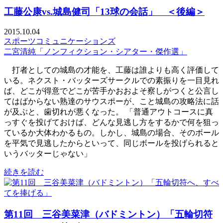
工藤公康vs.城島健司「13球の会話」 ＜後編＞
2015.10.04
スポーツコミュニケーションズ
二宮清純「ノンフィクション・シアター・傑作選」
打者としての城島の才能を、工藤は誰よりも高く評価して
いる。ネクスト・バッターズサークルでの素振りを一目見れ
ば、どこが得意でどこが苦手かおおよそ察しがつくと公言し
てはばからない熟達のサウスポーが、こと城島の攻略法に話
が及ぶと、歯切れが悪くなった。 「普通アウトコースに真
っすぐを投げておけば、どんな見逃し方をするかで何を狙っ
ているか大体わかるもの。しかし、城島の場合、そのボール
を平気で見逃したからといって、同じボールを投げられると
いうバッターじゃない」
続きを読む
第11回 三谷美菜津（バドミントン）「五輪切符