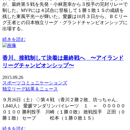
が、最終第５戦を先発・小林憲幸から３投手の完封リレーで
制した。MVPには４試合に登板して１勝１敗１Ｓの成績を
残した東風平光一が輝いた。愛媛は10月３日から、ＢＣリー
グ王者との日本独立リーグ・グランドチャンピオンシップに
出場する。
続きを読む
香川、接戦制して決着は最終戦へ 〜アイランド
リーグチャンピオンシップ〜
2015.09.26
スポーツコミュニケーションズ
独立リーグ結果＆ニュース
９月26日（土） ◇第４戦 （香川２勝２敗、坊っちゃん、
1,840人） 愛媛マンダリンパイレーツ １ ＝ ０００００
０１００ 勝利投手 川崎（１勝０敗） 敗戦投手 正田（０
勝１敗） セーブ 松本（１勝０敗１Ｓ）
続きを読む