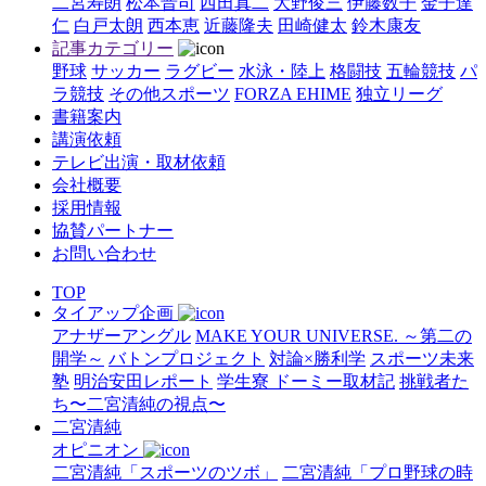
二宮寿朗
松本晋司
西田真二
大野俊三
伊藤数子
金子達
仁
白戸太朗
西本恵
近藤隆夫
田崎健太
鈴木康友
記事カテゴリー
野球
サッカー
ラグビー
水泳・陸上
格闘技
五輪競技
パ
ラ競技
その他スポーツ
FORZA EHIME
独立リーグ
書籍案内
講演依頼
テレビ出演・取材依頼
会社概要
採用情報
協賛パートナー
お問い合わせ
TOP
タイアップ企画
アナザーアングル
MAKE YOUR UNIVERSE. ～第二の
開学～
バトンプロジェクト
対論×勝利学
スポーツ未来
塾
明治安田レポート
学生寮 ドーミー取材記
挑戦者た
ち〜二宮清純の視点〜
二宮清純
オピニオン
二宮清純「スポーツのツボ」
二宮清純「プロ野球の時