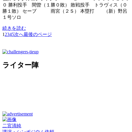
０ 勝利投手 間曽（１勝０敗） 敗戦投手 トラヴィス（０
勝１敗） セーブ 雨宮（２Ｓ） 本塁打 （新）野呂
１号ソロ
続きを読む
1
2
3
4
5
次へ
最後のページ
ライター陣
二宮清純
講演・シンポジウム依頼