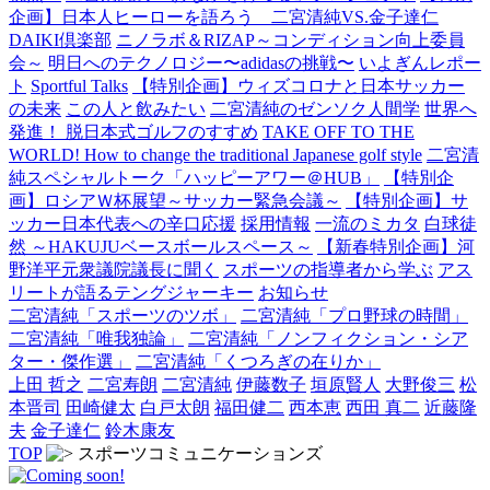
企画】日本人ヒーローを語ろう 二宮清純VS.金子達仁
DAIKI倶楽部
ニノラボ＆RIZAP～コンディション向上委員
会～
明日へのテクノロジー〜adidasの挑戦〜
いよぎんレポー
ト
Sportful Talks
【特別企画】ウィズコロナと日本サッカー
の未来
この人と飲みたい
二宮清純のゼンソク人間学
世界へ
発進！ 脱日本式ゴルフのすすめ
TAKE OFF TO THE
WORLD! How to change the traditional Japanese golf style
二宮清
純スペシャルトーク「ハッピーアワー＠HUB」
【特別企
画】ロシアＷ杯展望～サッカー緊急会議～
【特別企画】サ
ッカー日本代表への辛口応援
採用情報
一流のミカタ
白球徒
然 ～HAKUJUベースボールスペース～
【新春特別企画】河
野洋平元衆議院議長に聞く
スポーツの指導者から学ぶ
アス
リートが語るテングジャーキー
お知らせ
二宮清純「スポーツのツボ」
二宮清純「プロ野球の時間」
二宮清純「唯我独論」
二宮清純「ノンフィクション・シア
ター・傑作選」
二宮清純「くつろぎの在りか」
上田 哲之
二宮寿朗
二宮清純
伊藤数子
垣原賢人
大野俊三
松
本晋司
田崎健太
白戸太朗
福田健二
西本恵
西田 真二
近藤隆
夫
金子達仁
鈴木康友
TOP
スポーツコミュニケーションズ