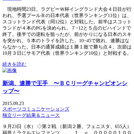
現地時間23日、ラグビーＷ杯イングランド大会４日目が行
われ、予選プールＢの日本代表（世界ランキング11位）は、
スコットランド代表（同12位）と対戦した。前半はスコット
ランドが４本のPGを決められ、７−12と５点のビハインドで
終了。後半での逆転を狙ったが、前がかりになる日本のスキ
を突かれ、５本のトライを許した。10−45で敗れ、連勝はな
らなかった。日本の通算成績は１勝１敗で勝ち点４。次節は
10月３日にサモア代表（世界ランキング10位）と対戦する。
続きを読む
新潟、連勝で王手 〜ＢＣリーグチャンピオンシ
ップ〜
2015.09.23
スポーツコミュニケーションズ
独立リーグ結果＆ニュース
９月23日（水） ◇第２戦 （新潟２勝、フェニスタ、655人）
福井ミラクルエレファンツ １ ＝ ０００００１００