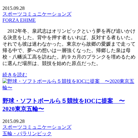
2015.09.28
スポーツコミュニケーションズ
FORZA EHIME
2012年冬、泉武志はオリンピックという夢を再び追いかけ
る決意をした。背中を押す者もいれば、反対する者もいた。
それでも彼は迷わなかった。東京から故郷の愛媛まで走って
帰る中で、夢への想いは一層強くなった。帰郷した泉は母
校・八幡浜工高を訪ねた。約９カ月のブランクを埋めるため
に選んだ場所は、競技を始めた原点だった。
続きを読む
野球・ソフトボールら５競技をIOCに提案 〜
2020東京五輪〜
2015.09.28
スポーツコミュニケーションズ
五輪・パラリンピック