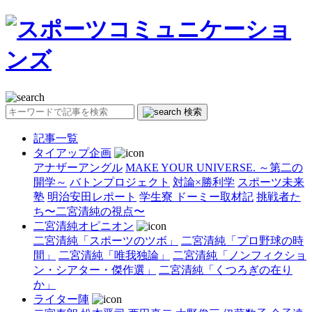
検索
記事一覧
タイアップ企画
アナザーアングル
MAKE YOUR UNIVERSE. ～第二の
開学～
バトンプロジェクト
対論×勝利学
スポーツ未来
塾
明治安田レポート
学生寮 ドーミー取材記
挑戦者た
ち〜二宮清純の視点〜
二宮清純オピニオン
二宮清純「スポーツのツボ」
二宮清純「プロ野球の時
間」
二宮清純「唯我独論」
二宮清純「ノンフィクショ
ン・シアター・傑作選」
二宮清純「くつろぎの在り
か」
ライター陣