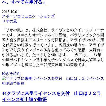
へ、すべてを捧げる」
2015.10.01
スポーツコミュニケーションズ
リオの風
「リオの風」は、株式会社アライヴンとのタイアップコーナ
ーです。来年のリオデジャネイロ五輪、パラリンピックや国
際大会を目指すアスリートを毎回招き、アライヴンの大井康
之代表との対談を行っています。各競技の魅力や、アライヴ
ンが取り扱うインヴェル製品を使ってみての感想、大舞台に
かける思いまで、たっぷりと伺います。 今回は、、昨年
の世界バドミントン選手権女子シングルスで日本人37年ぶり
の銅メダルを獲得した三谷美菜津選手の登場です。
続きを読む
44クラブに来季ライセンスを交付 山口はＪ２ラ
イセンス初申請で取得