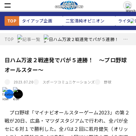
TOP
タイアップ企画
二宮清純
オピニオン
ライター
TOP
記事一覧
日ハム万波２戦連発でパが５連勝！ ～
プロ野球オールスター～
日ハム万波２戦連発でパが５連勝！ ～プロ野球
オールスター～
スポーツコミュニケーションズ
野球
2023.07.20
プロ野球「マイナビオールスターゲーム2023」の第２
戦が20日、広島・マツダスタジアムで行われ、全パが全
セに６対１で勝利した。全パは２回に若月健矢（オリッ