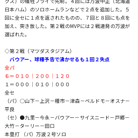
クス）の犠牲フライで先制。４回には万波中正（北海道
日本ハム）のソロホームランなどで２点を追加した。５
回に全セに１点を返されたものの、７回と８回にも点を
加え、突き放した。第２戦のMVPには２戦連発の万波が
選ばれた。
◇第２戦（マツダスタジアム）
バウアー、球種予告で沸かせるも１回２失点
全パ
６＝０１０｜２００｜１２０
１＝０００｜０１０｜０００
全セ
（パ）○山下－上沢－種市－津森－ペルドモ－オスナ－
平良
（セ）●九里－今永－バウアー－サイスニード－戸郷－
大竹－ターリー－田口
本塁打 （パ）万波２号ソロ