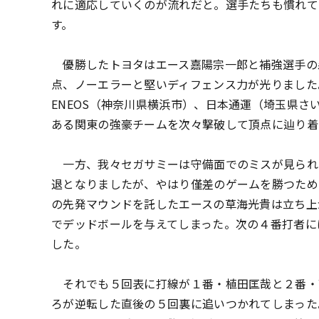
れに適応していくのが流れだと。選手たちも慣れて
す。
優勝したトヨタはエース嘉陽宗一郎と補強選手の
点、ノーエラーと堅いディフェンス力が光りました。
ENEOS（神奈川県横浜市）、日本通運（埼玉県さ
ある関東の強豪チームを次々撃破して頂点に辿り着
一方、我々セガサミーは守備面でのミスが見られ
退となりましたが、やはり僅差のゲームを勝つため
の先発マウンドを託したエースの草海光貴は立ち上
でデッドボールを与えてしまった。次の４番打者に
した。
それでも５回表に打線が１番・植田匡哉と２番・
ろが逆転した直後の５回裏に追いつかれてしまった