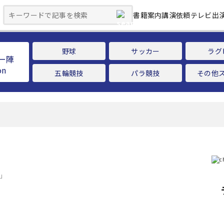
書籍案内
講演依頼
テレビ出
野球
サッカー
ラグ
ー陣
五輪競技
パラ競技
その他
記」