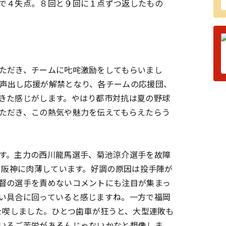
で４失点。８回と９回に１点ずつ返したもの
だき、チームに𠮟咤激励をしてもらいまし
声出し応援が解禁となり、各チームの応援団、
きた感じがします。やはり都市対抗は夏の野球
ただき、この熱気や魅力を伝えてもらえたらう
す。主力の西川龍馬選手、菊池涼介選手を故障
・阪神に肉薄しています。好調の原因は投手陣が
督の選手を責めないコメントにも注目が集まっ
い具合に回っていると感じますね。一方で福岡
敗を喫しました。ひとつ歯車が狂うと、大型連敗も
いろご苦労があるんじゃないかなと想像しま