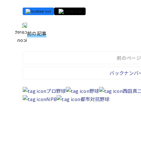
前の記事
前のページ
バックナンバ
プロ野球
野球
西田真
NPB
都市対抗野球