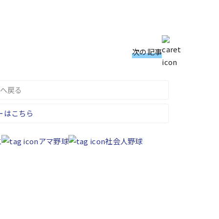
次の記事
へ戻る
ーはこちら
二
アマ野球
社会人野球