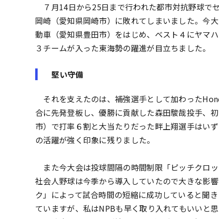
７月14日から25日まで行われた都市対抗野球で
岡崎（愛知県岡崎市）に敗れてしまいました。今大
動車（愛知県豊田市）をはじめ、ベスト４にヤマハ
３チームが入った東海勢の躍進が目立ちました。
堅い守備
それを支えたのは、補強選手として加わったHon
合に先発登板し、優勝に貢献した森田駿哉投手、初
市）で打率６割と大当たりだった畔上翔選手はいず
の活躍が強く印象に残りました。
また今大会は投球間隔の時間制限「ピッチクロッ
社会人野球は今季から導入していたので大きな影響
ク」によって試合時間の短縮に成功していると聞き
ていますが、私はNPBも早く取り入れてもいいと