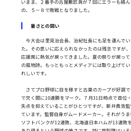
いまま、２番手の古屋敷匠眞が７回にエラーも絡ん
の、５－８で敗戦となりました。
暑さとの闘い
今大会は里見治会長、治紀社長にも足を運んでいた
た。その思いに応えられなかったのは残念ですが、
応援席に熱気が戻ってきました。夏の祭りが戻って
の風物詩。もっともっとメディアには取り上げてい
れしいです。
さてプロ野球に目を移すと古巣のカープが好調で
で欠く間に10連勝をマーク。７月31日時点で首位
失点を抑えていることがひとつですが、新井貴浩監
ています。監督自身がムードメーカー。それがうま
ソフトバンクが12連敗、北海道日本ハムが13連
あり得るという野球の怖さです。特に首脳陣はいろ