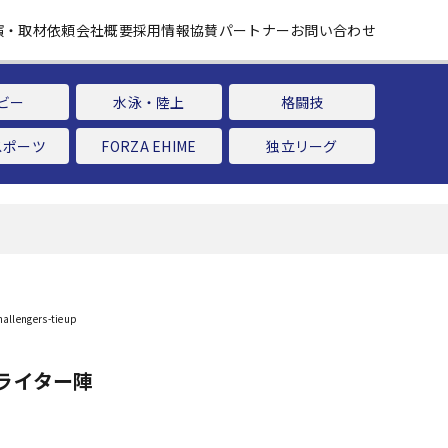
演・取材依頼
会社概要
採用情報
協賛パートナー
お問い合わせ
ビー
水泳・陸上
格闘技
スポーツ
FORZA EHIME
独立リーグ
ライター陣