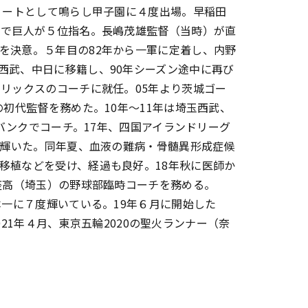
ショートとして鳴らし甲子園に４度出場。早稲田
トで巨人が５位指名。長嶋茂雄監督（当時）が直
を決意。５年目の82年から一軍に定着し、内野
西武、中日に移籍し、90年シーズン途中に再び
オリックスのコーチに就任。05年より茨城ゴー
の初代監督を務めた。10年～11年は埼玉西武、
トバンクでコーチ。17年、四国アイランドリーグ
に輝いた。同年夏、血液の難病・骨髄異形成症候
移植などを受け、経過も良好。18年秋に医師か
座高（埼玉）の野球部臨時コーチを務める。
本一に７度輝いている。19年６月に開始した
21年４月、東京五輪2020の聖火ランナー（奈