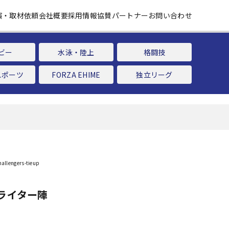
演・取材依頼
会社概要
採用情報
協賛パートナー
お問い合わせ
ビー
水泳・陸上
格闘技
スポーツ
FORZA EHIME
独立リーグ
ライター陣