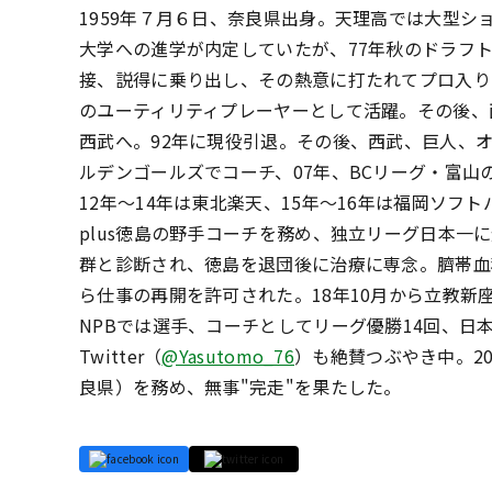
1959年７月６日、奈良県出身。天理高では大型
大学への進学が内定していたが、77年秋のドラフ
接、説得に乗り出し、その熱意に打たれてプロ入り
のユーティリティプレーヤーとして活躍。その後、
西武へ。92年に現役引退。その後、西武、巨人、
ルデンゴールズでコーチ、07年、BCリーグ・富山
12年～14年は東北楽天、15年～16年は福岡ソフ
plus徳島の野手コーチを務め、独立リーグ日本一
群と診断され、徳島を退団後に治療に専念。臍帯血
ら仕事の再開を許可された。18年10月から立教新
NPBでは選手、コーチとしてリーグ優勝14回、日
Twitter（
@Yasutomo_76
）も絶賛つぶやき中。20
良県）を務め、無事"完走"を果たした。