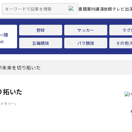
書籍案内
講演依頼
テレビ出
野球
サッカー
ラグ
ー陣
五輪競技
パラ競技
その他
”が未来を切り拓いた
り拓いた
＆メモリー」