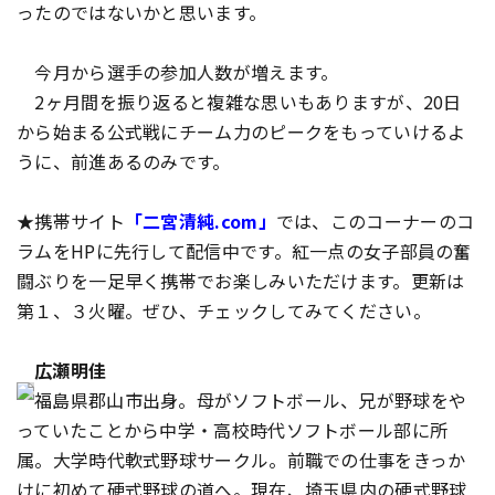
ったのではないかと思います。
今月から選手の参加人数が増えます。
2ヶ月間を振り返ると複雑な思いもありますが、20日
から始まる公式戦にチーム力のピークをもっていけるよ
うに、前進あるのみです。
★携帯サイト
「二宮清純.com」
では、このコーナーのコ
ラムをHPに先行して配信中です。紅一点の女子部員の奮
闘ぶりを一足早く携帯でお楽しみいただけます。更新は
第１、３火曜。ぜひ、チェックしてみてください。
広瀬明佳
福島県郡山市出身。母がソフトボール、兄が野球をや
っていたことから中学・高校時代ソフトボール部に所
属。大学時代軟式野球サークル。前職での仕事をきっか
けに初めて硬式野球の道へ。現在、埼玉県内の硬式野球