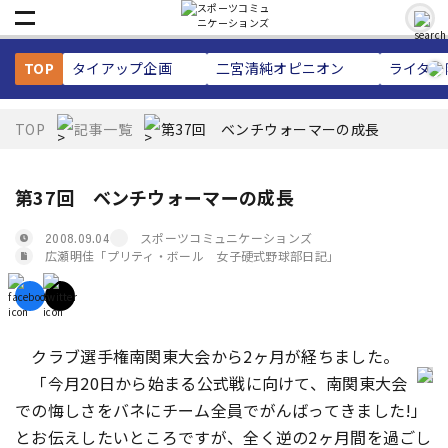
TOP
タイアップ企画
二宮清純
オピニオン
ライター
TOP
記事一覧
第37回 ベンチウォーマーの成長
第37回 ベンチウォーマーの成長
スポーツコミュニケーションズ
2008.09.04
広瀬明佳「プリティ・ボール 女子硬式野球部日記」
クラブ選手権南関東大会から2ヶ月が経ちました。
「今月20日から始まる公式戦に向けて、南関東大会
での悔しさをバネにチーム全員でがんばってきました!」
とお伝えしたいところですが、全く逆の2ヶ月間を過ごし