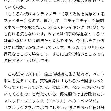
べた。ストライカータイプに対し、どう試合を組み立て
ていくのか。
「もちろん僕はスクランブラー（際の攻防を得意とする
ファイター）なので、寝かして、ゴチャゴチャした展開
の中で一本を取りたい。別にストライキング（打撃）で
も負ける気しないです。今までは相手の得意なところで
は戦わないという戦法だったんですが、今回はそこも逃
げずに戦おうかなと考えています。もうガッチリ相手の
得意なところで勝負して、さらに自分の強いところでも
勝負するという感じです」
この試合でストロー級上位戦線に生き残れば、ベルト
争いも見えてくる。箕輪自身は「もちろん今回きちっと
勝ってアピールできたら、僕は正直、ベルトは後からつ
いてくるもの」と考えている。優先順位は１度敗れたジ
ャレッド・ブルックス（アメリカ）へのリベンジだ。
「ブルックスをボコボコにしたい。彼にきちっと負け分