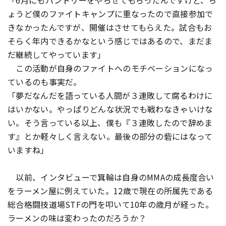
「6月にもパントリーをやらせてもらったんですけど、ち
ょうど僕のファイトキャンプに重なったので直接参加で
きなかったんですが、開催はさせてもらえた。試合もお
そらく年内できるかなという感じではあるので、まだま
だ継続してやっています」
この活動が自身のファイトへのモチベーションになっ
ているのも事実だ。
「夢だなんだを語っている人間が３連敗して腐るわけに
はいかない。やっぱりどんな状況でも戦わなきゃいけな
い。そう言っている以上、僕も『３連敗したので辞めま
す』とか軽々しく言えない。最後の部分の砦にはなって
いますね」
以前、インタビューで箕輪は自身のMMAの成長度合い
をラーメン屋に例えていた。12歳で現在の所属先である
総合格闘技道場STFの門を叩いて10年の歳月が経った。
ラーメンの味は変わったのだろうか？