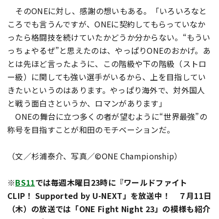
そのONEに対し、感謝の想いもある。「いろいろなと
ころでも言うんですが、ONEに契約してもらっていなか
ったら格闘技を続けていたかどうか分からない。“もうい
っちょやるぜ”と思えたのは、やっぱりONEのおかげ。あ
とは先ほど言ったように、この階級や下の階級（ストロ
ー級）に関しても強い選手がいるから、上を目指してい
きたいというのはあります。やっぱり海外で、対外国人
と戦う面白さというか、ロマンがあります」
ONEの舞台に立つ多くの者が望むように“世界最強”の
称号を目指すことが和田のモチベーションだ。
（文／杉浦泰介、写真／©ONE Championship）
※
BS11
では毎週木曜日
23
時に『ワールドファイト
CLIP
！
Supported by U-NEXT
」を放送中！ ７月
11
日
（木）の放送では「
ONE Fight Night 23
」の模様も紹介