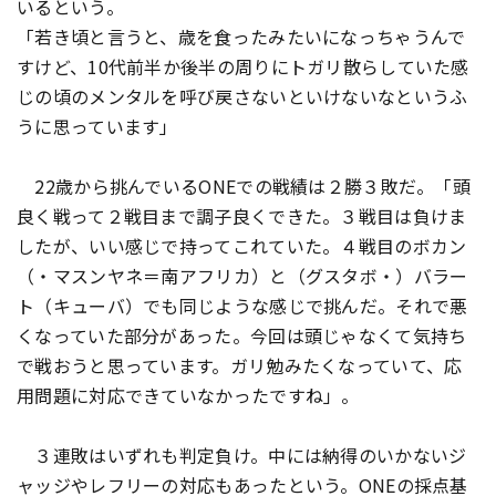
いるという。
「若き頃と言うと、歳を食ったみたいになっちゃうんで
すけど、10代前半か後半の周りにトガリ散らしていた感
じの頃のメンタルを呼び戻さないといけないなというふ
うに思っています」
22歳から挑んでいるONEでの戦績は２勝３敗だ。「頭
良く戦って２戦目まで調子良くできた。３戦目は負けま
したが、いい感じで持ってこれていた。４戦目のボカン
（・マスンヤネ＝南アフリカ）と（グスタボ・）バラー
ト（キューバ）でも同じような感じで挑んだ。それで悪
くなっていた部分があった。今回は頭じゃなくて気持ち
で戦おうと思っています。ガリ勉みたくなっていて、応
用問題に対応できていなかったですね」。
３連敗はいずれも判定負け。中には納得のいかないジ
ャッジやレフリーの対応もあったという。ONEの採点基