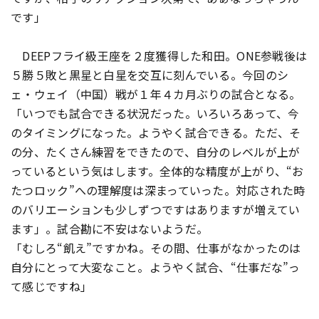
です」
DEEPフライ級王座を２度獲得した和田。ONE参戦後は
５勝５敗と黒星と白星を交互に刻んでいる。今回のシ
ェ・ウェイ（中国）戦が１年４カ月ぶりの試合となる。
「いつでも試合できる状況だった。いろいろあって、今
のタイミングになった。ようやく試合できる。ただ、そ
の分、たくさん練習をできたので、自分のレベルが上が
っているという気はします。全体的な精度が上がり、“お
たつロック”への理解度は深まっていった。対応された時
のバリエーションも少しずつですはありますが増えてい
ます」。試合勘に不安はないようだ。
「むしろ“飢え”ですかね。その間、仕事がなかったのは
自分にとって大変なこと。ようやく試合、“仕事だな”っ
て感じですね」