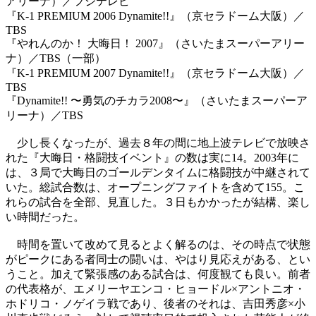
アリーナ）／フジテレビ
『K-1 PREMIUM 2006 Dynamite!!』（京セラドーム大阪）／
TBS
『やれんのか！ 大晦日！ 2007』（さいたまスーパーアリー
ナ）／TBS（一部）
『K-1 PREMIUM 2007 Dynamite!!』（京セラドーム大阪）／
TBS
『Dynamite!! 〜勇気のチカラ2008〜』（さいたまスーパーア
リーナ）／TBS
少し長くなったが、過去８年の間に地上波テレビで放映さ
れた『大晦日・格闘技イベント』の数は実に14。2003年に
は、３局で大晦日のゴールデンタイムに格闘技が中継されて
いた。総試合数は、オープニングファイトを含めて155。こ
れらの試合を全部、見直した。３日もかかったが結構、楽し
い時間だった。
時間を置いて改めて見るとよく解るのは、その時点で状態
がピークにある者同士の闘いは、やはり見応えがある、とい
うこと。加えて緊張感のある試合は、何度観ても良い。前者
の代表格が、エメリーヤエンコ・ヒョードル×アントニオ・
ホドリコ・ノゲイラ戦であり、後者のそれは、吉田秀彦×小