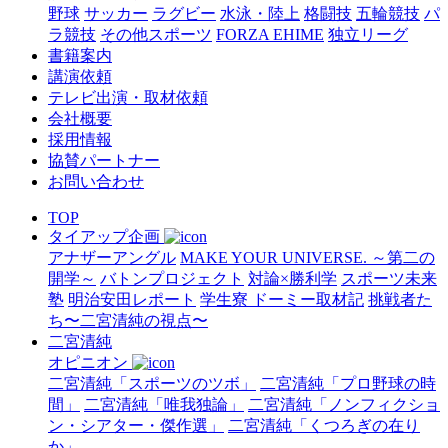
野球
サッカー
ラグビー
水泳・陸上
格闘技
五輪競技
パ
ラ競技
その他スポーツ
FORZA EHIME
独立リーグ
書籍案内
講演依頼
テレビ出演・取材依頼
会社概要
採用情報
協賛パートナー
お問い合わせ
TOP
タイアップ企画
アナザーアングル
MAKE YOUR UNIVERSE. ～第二の
開学～
バトンプロジェクト
対論×勝利学
スポーツ未来
塾
明治安田レポート
学生寮 ドーミー取材記
挑戦者た
ち〜二宮清純の視点〜
二宮清純
オピニオン
二宮清純「スポーツのツボ」
二宮清純「プロ野球の時
間」
二宮清純「唯我独論」
二宮清純「ノンフィクショ
ン・シアター・傑作選」
二宮清純「くつろぎの在り
か」