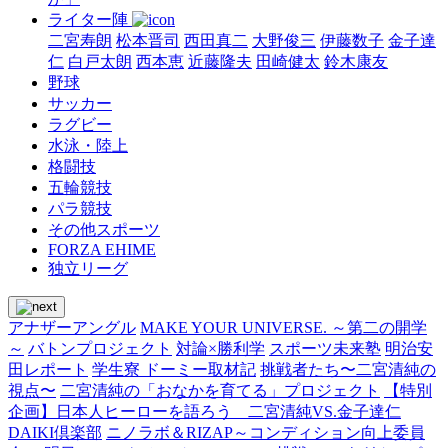
ライター陣
二宮寿朗
松本晋司
西田真二
大野俊三
伊藤数子
金子達
仁
白戸太朗
西本恵
近藤隆夫
田崎健太
鈴木康友
野球
サッカー
ラグビー
水泳・陸上
格闘技
五輪競技
パラ競技
その他スポーツ
FORZA EHIME
独立リーグ
アナザーアングル
MAKE YOUR UNIVERSE. ～第二の開学
～
バトンプロジェクト
対論×勝利学
スポーツ未来塾
明治安
田レポート
学生寮 ドーミー取材記
挑戦者たち〜二宮清純の
視点〜
二宮清純の「おなかを育てる」プロジェクト
【特別
企画】日本人ヒーローを語ろう 二宮清純VS.金子達仁
DAIKI倶楽部
ニノラボ＆RIZAP～コンディション向上委員