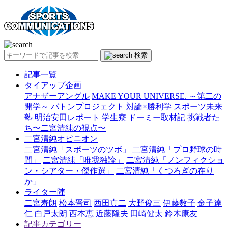
検索
記事一覧
タイアップ企画
アナザーアングル
MAKE YOUR UNIVERSE. ～第二の
開学～
バトンプロジェクト
対論×勝利学
スポーツ未来
塾
明治安田レポート
学生寮 ドーミー取材記
挑戦者た
ち〜二宮清純の視点〜
二宮清純オピニオン
二宮清純「スポーツのツボ」
二宮清純「プロ野球の時
間」
二宮清純「唯我独論」
二宮清純「ノンフィクショ
ン・シアター・傑作選」
二宮清純「くつろぎの在り
か」
ライター陣
二宮寿朗
松本晋司
西田真二
大野俊三
伊藤数子
金子達
仁
白戸太朗
西本恵
近藤隆夫
田崎健太
鈴木康友
記事カテゴリー