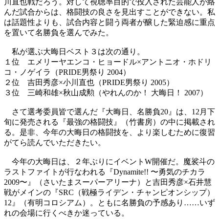
川直也戦だろう。対して視聴率目的で投入された芸能人が絡
んだ試合からは、格闘技の良さを見出すことができない。私
は話題性よりも、試合内容と闘う両者が醸した緊迫感に重点
を置いて名勝負を選んでみた。
私が選ぶ大晦日ベスト３は次の通り。
１位 エメリーヤエンコ・ヒョードル×アントニオ・ホドリ
コ・ノゲイラ（PRIDE男祭り 2004）
２位 吉田秀彦×小川直也（PRIDE男祭り 2005）
３位 三崎和雄×秋山成勲（やれんのか！ 大晦日！ 2007）
さて選考委員皆で選んだ『大晦日、名勝負20』は、12月下
旬に発売される『最強の格闘技』（竹書房）の中に掲載され
る。是非、今年の大晦日の格闘技を、より楽しむために復習
がてら読んでいただきたい。
今年の大晦日は、２年ぶりにイベントW開催だ。魔裟斗の
ラストファイトが行なわれる『Dynamite!! 〜勇気のチカラ
2009〜』（さいたまスーパーアリーナ）と吉田秀彦×石井慧
戦がメインの『SRC（戦極ライデン・チャンピオンシップ）
12』（有明コロシアム）。ともに名勝負の予感あり……いず
れの会場に行くべきか迷っている。