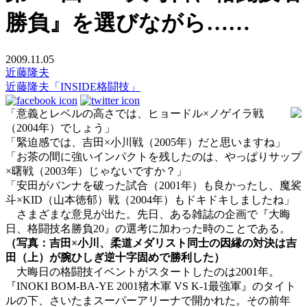
勝負』を選びながら……
2009.11.05
近藤隆夫
近藤隆夫「INSIDE格闘技」
「意義とレベルの高さでは、ヒョードル×ノゲイラ戦
（2004年）でしょう」
「緊迫感では、吉田×小川戦（2005年）だと思いますね」
「お茶の間に強いインパクトを残したのは、やっぱりサップ
×曙戦（2003年）じゃないですか？」
「安田がバンナを破った試合（2001年）も良かったし、魔裟
斗×KID（山本徳郁）戦（2004年）もドキドキしましたね」
さまざまな意見が出た。先日、ある雑誌の企画で『大晦
日、格闘技名勝負20』の選考に加わった時のことである。
（写真：吉田×小川、柔道メダリスト同士の因縁の対決は吉
田（上）が腕ひしぎ逆十字固めで勝利した）
大晦日の格闘技イベントがスタートしたのは2001年。
『INOKI BOM-BA-YE 2001猪木軍 VS K-1最強軍』のタイト
ルの下、さいたまスーパーアリーナで開かれた。その前年