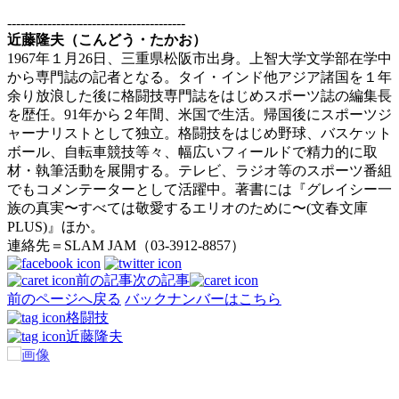
----------------------------------------
近藤隆夫（こんどう・たかお）
1967年１月26日、三重県松阪市出身。上智大学文学部在学中
から専門誌の記者となる。タイ・インド他アジア諸国を１年
余り放浪した後に格闘技専門誌をはじめスポーツ誌の編集長
を歴任。91年から２年間、米国で生活。帰国後にスポーツジ
ャーナリストとして独立。格闘技をはじめ野球、バスケット
ボール、自転車競技等々、幅広いフィールドで精力的に取
材・執筆活動を展開する。テレビ、ラジオ等のスポーツ番組
でもコメンテーターとして活躍中。著書には『グレイシー一
族の真実〜すべては敬愛するエリオのために〜(文春文庫
PLUS)』ほか。
連絡先＝SLAM JAM（03-3912-8857）
前の記事
次の記事
前のページへ戻る
バックナンバーはこちら
格闘技
近藤隆夫