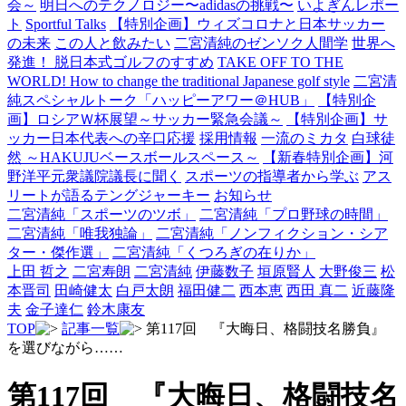
会～
明日へのテクノロジー〜adidasの挑戦〜
いよぎんレポー
ト
Sportful Talks
【特別企画】ウィズコロナと日本サッカー
の未来
この人と飲みたい
二宮清純のゼンソク人間学
世界へ
発進！ 脱日本式ゴルフのすすめ
TAKE OFF TO THE
WORLD! How to change the traditional Japanese golf style
二宮清
純スペシャルトーク「ハッピーアワー＠HUB」
【特別企
画】ロシアＷ杯展望～サッカー緊急会議～
【特別企画】サ
ッカー日本代表への辛口応援
採用情報
一流のミカタ
白球徒
然 ～HAKUJUベースボールスペース～
【新春特別企画】河
野洋平元衆議院議長に聞く
スポーツの指導者から学ぶ
アス
リートが語るテングジャーキー
お知らせ
二宮清純「スポーツのツボ」
二宮清純「プロ野球の時間」
二宮清純「唯我独論」
二宮清純「ノンフィクション・シア
ター・傑作選」
二宮清純「くつろぎの在りか」
上田 哲之
二宮寿朗
二宮清純
伊藤数子
垣原賢人
大野俊三
松
本晋司
田崎健太
白戸太朗
福田健二
西本恵
西田 真二
近藤隆
夫
金子達仁
鈴木康友
TOP
記事一覧
第117回 『大晦日、格闘技名勝負』
を選びながら……
第117回 『大晦日、格闘技名