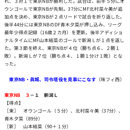
れ、３対１で東京NBが勝利した。試合は、前半５分にオ
ウンゴールで東京NBが先制。37分にMF北村菜々美が追
加点を決め、東京NBが２点リードで試合を折り返した。
後半44分には東京NBのDF青木夕菜が押し込み、リーグ
最年少得点記録（16歳２カ月）を更新。後半アディショ
ナルタイムにMF山本結菜のゴールで新潟Ｌが１点を返し
た。第３節を終え、東京NBが４位（勝ち点６、２勝１
敗）。新潟Ｌが７位（勝ち点４、１勝１分け１敗）とな
った。
東京NB・眞城、司令塔役を見事にこなす
（味フィ西）
東京NB ３
－１ 新潟Ｌ
【得点】
［東］ オウンゴール（５分）、北村菜々美（37分）、
青木夕菜（89分）
［新］ 山本結菜（90＋１分）