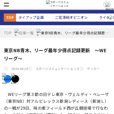
TOP
タイアップ企画
二宮清純
オピニオン
ライター
TOP
記事一覧
東京NB青木、リーグ最年少得点記録更
新 ～WEリーグ～
東京NB青木、リーグ最年少得点記録更新 ～WE
リーグ～
スポーツコミュニケーションズ
サッカー
2024.09.29
WEリーグ第３節の日テレ東京・ヴェルディ・ベレーザ
（東京NB）対アルビレックス新潟レディース（新潟Ｌ）
の一戦が29日、味の素フィールド西が丘競技場で行なわ