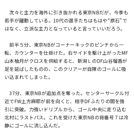
次々と主力を海外に引き抜かれる東京NBだが、今季も
若手が躍動している。10代の選手たちはもはや“原石”で
はなく、立派な主力となっていると言っていいだろう。
前半５分、東京NBがコーナーキックのピンチから一
転、カウンターを仕掛けた。右サイドを駆け上がったMF
山本柚月がクロスを供給すると、新潟ＬのDF山谷瑠香が
足を延ばしたものの、このクリアーが自陣のゴールに吸
い込まれてしまった。
37分、東京NBが追加点を奪った。センターサークル付
近でFW土方麻耶が前を向くと、相手DFふたりの間を強
引に突破。力強いドリブルから、ゴール中央に走り込む
北村にラストパス。これを受けた東京NBの背番号７は冷
静にゴールに流し込んだ。