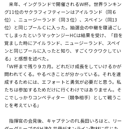
来年、イングランドで開催されるＷ杯。世界ランキン
グ11位のサクラフィフティーンはアイルランド（同６
位）、ニュージーランド（同３位）、スペイン（同13
位）と同じプールＣに入った。抽選会の中継を寝過ごし
てしまったというマッケンジーHCは結果を受け、「目を
覚ました時にアイルランド、ニュージーランド、スペイ
ンと同じプールに入ったと知り、すごくワクワクしてい
る」と感想を述べた。
「Ｗ杯まで残り９カ月。どれだけ成長をしていけるかが
問われてくる。やるべきことが分かっている。それを達
成するためには、エフォートと勇気が必要だと思う。私
たちは参加するためだけに行くわけではありません。そ
こでしっかりコンペティター（競争相手）として戦うこ
とを考えている」
指揮官の会見後、キャプテンのFL長田いろはと、リー
ダーグループのSH津久井萌がオンライン取材に応じた。